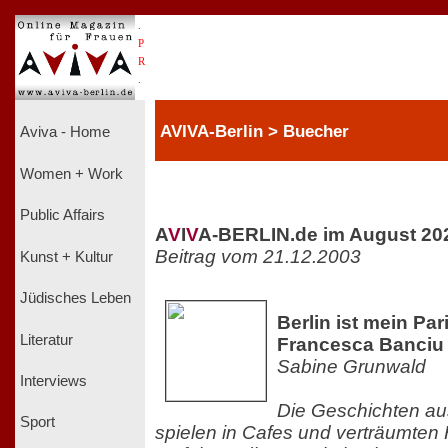
.
P
R
.
AVIVA-Berlin > Buecher
Aviva - Home
Women + Work
Public Affairs
A
V
I
V
A-BERLIN.de im August 20
Beitrag vom 21.12.2003
Kunst + Kultur
Jüdisches Leben
Berlin ist mein Pa
Literatur
Francesca Banciu
Sabine Grunwald
Interviews
Die Geschichten au
Sport
spielen in Cafes und verträumten 