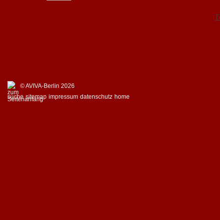
T
© AVIVA-Berlin 2026
suche
sitemap
impressum
datenschutz
home