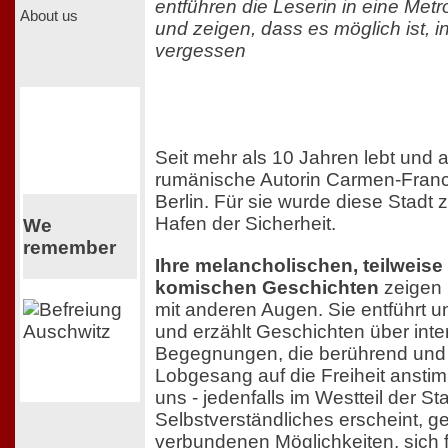
entführen die Leserin in eine Me
About us
und zeigen, dass es möglich ist, in
vergessen
Seit mehr als 10 Jahren lebt und a
rumänische Autorin Carmen-Franc
Berlin. Für sie wurde diese Stadt 
Hafen der Sicherheit.
We
remember
Ihre melancholischen, teilweise
komischen Geschichten
zeigen 
mit anderen Augen. Sie entführt u
und erzählt Geschichten über int
Begegnungen, die berührend und 
Lobgesang auf die Freiheit ansti
uns - jedenfalls im Westteil der St
Selbstverständliches erscheint, g
verbundenen Möglichkeiten, sich f