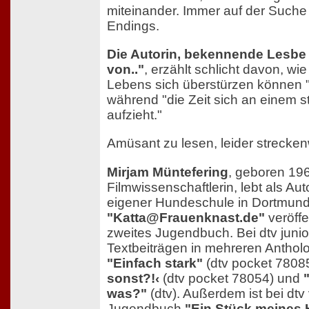
miteinander. Immer auf der Such
Endings.
Die Autorin, bekennende Lesbe
von.."
, erzählt schlicht davon, wi
Lebens sich überstürzen können "w
während "die Zeit sich an einem 
aufzieht."
Amüsant zu lesen, leider strecken
Mirjam Müntefering
, geboren 196
Filmwissenschaftlerin, lebt als Aut
eigener Hundeschule in Dortmund
"Katta@Frauenknast.de"
veröffen
zweites Jugendbuch. Bei dtv junior 
Textbeiträgen in mehreren Antholo
"Einfach stark"
(dtv pocket 7808
sonst?!‹
(dtv pocket 78054) und
was?"
(dtv). Außerdem ist bei dtv
Jugendbuch
"Ein Stück meines 