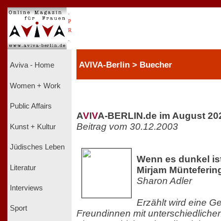
.
P
R
.
AVIVA-Berlin > Buecher
Aviva - Home
Women + Work
Public Affairs
A
V
I
V
A-BERLIN.de im August 20
Beitrag vom 30.12.2003
Kunst + Kultur
Jüdisches Leben
Wenn es dunkel ist
Literatur
Mirjam Münteferi
Sharon Adler
Interviews
Erzählt wird eine G
Sport
Freundinnen mit unterschiedliche