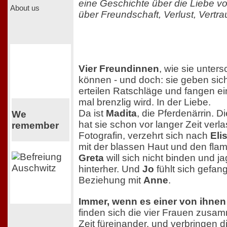
eine Geschichte über die Liebe v
About us
über Freundschaft, Verlust, Vertr
Vier Freundinnen
, wie sie unters
können - und doch: sie geben sich
erteilen Ratschläge und fangen e
mal brenzlig wird. In der Liebe.
Da ist
Madita
, die Pferdenärrin. Di
We
hat sie schon vor langer Zeit verl
remember
Fotografin, verzehrt sich nach
Eli
mit der blassen Haut und den fl
Greta
will sich nicht binden und j
hinterher. Und
Jo
fühlt sich gefang
Beziehung mit
Anne
.
Immer, wenn es einer von ihnen
finden sich die vier Frauen zus
Zeit füreinander, und verbringen