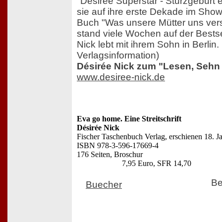
"Désirée Superstar - Sturzgeburt e
sie auf ihre erste Dekade im Showb
Buch "Was unsere Mütter uns ve
stand viele Wochen auf der Bestsel
Nick lebt mit ihrem Sohn in Berlin.
Verlagsinformation)
Désirée Nick zum "Lesen, Seh
www.desiree-nick.de
Eva go home. Eine Streitschrift
Désirée Nick
Fischer Taschenbuch Verlag, erschienen 18. J
ISBN 978-3-596-17669-4
176 Seiten, Broschur
7,95 Euro, SFR 14,70
Be
Buecher