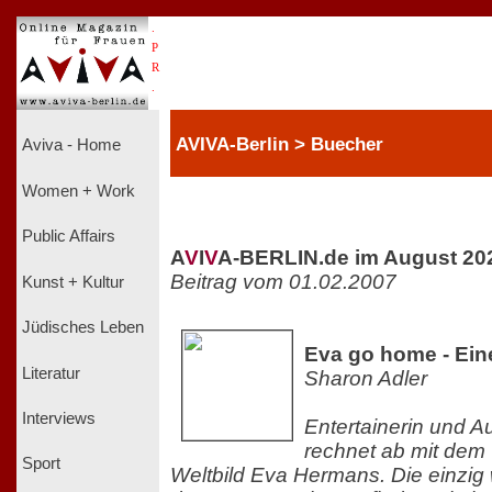
.
P
R
.
AVIVA-Berlin > Buecher
Aviva - Home
Women + Work
Public Affairs
A
V
I
V
A-BERLIN.de im August 20
Beitrag vom 01.02.2007
Kunst + Kultur
Jüdisches Leben
Eva go home - Eine
Literatur
Sharon Adler
Interviews
Entertainerin und A
rechnet ab mit dem
Sport
Weltbild Eva Hermans. Die einzig