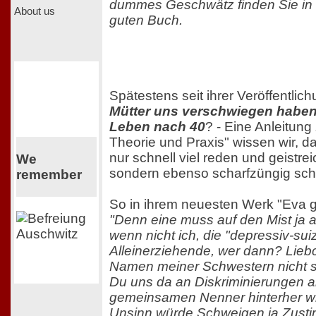
dummes Geschwätz finden Sie in
About us
guten Buch.
Spätestens seit ihrer Veröffentlic
Mütter uns verschwiegen haben"
Leben nach 40
? - Eine Anleitung
Theorie und Praxis" wissen wir, d
nur schnell viel reden und geistre
We
sondern ebenso scharfzüngig sch
remember
So in ihrem neuesten Werk "Eva 
"Denn eine muss auf den Mist ja 
wenn nicht ich, die "depressiv-suiz
Alleinerziehende, wer dann? Lieb
Namen meiner Schwestern nicht s
Du uns da an Diskriminierungen al
gemeinsamen Nenner hinterher wirf
Unsinn würde Schweigen ja Zust