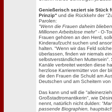
Genießerisch seziert sie Stück 
Prinzip"
und die Rückkehr der "Z
Parolen:
"Wenn die Frauen daheim blieben, 
Millionen Arbeitslose mehr"
- O-To
Frauen gehören an den Herd, solle
Kinderaufzucht suchen und anson
halten. "Wenn wir das Feld solch
überlassen, finden wir niemals e
selbstverständlichen Muttersein". 
Kanäle verbreitet werden diese h
herzlose Karrieremütter von der b
die den Frauen die Schuld am Au
Deutschen und am Scheitern von 
Das kann und will die "alleinerzi
Großstadtromantikerin", wie Désir
nennt, natürlich nicht dulden:
"Man
passende Biographien, hauptsächl