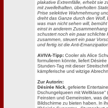
plakative Extremfälle, erhebt sie z
mit zweifelhaften, überholten Stati
Prise selektive Wahrnehmung und 
dreht das Ganze durch den Wolf, b
was man nicht sehen will, bemüht e
einst in anderem Zusammenhang 
schustert noch ein paar schlicht
zusammen, steuert ein paar Vorsc
und fertig ist die Anti-Emanzipatio
AVIVA-Tipp:
Cooler als Alice Sch
formulieren könnte, liefert Désiré
Stunden-Tag mit dieser Streitschrift
kämpferische und witzige Abrechn
Zur Autorin:
Désirée Nick
, gefeierte Entertain
Dschungelqueen mit Weltklasse" 
Feinsten und Gemeinsten, was d
Bildschirme zu bieten haben. In 