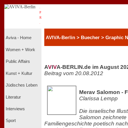
.
P
R
.
AVIVA-Berlin > Buecher > Graphic 
Aviva - Home
Women + Work
Public Affairs
A
V
I
V
A-BERLIN.de im August 20
Beitrag vom 20.08.2012
Kunst + Kultur
Jüdisches Leben
Merav Salomon - F
Literatur
Clarissa Lempp
Interviews
Die israelische Illus
Salomon zeichnete i
Sport
Familiengeschichte poetisch nach