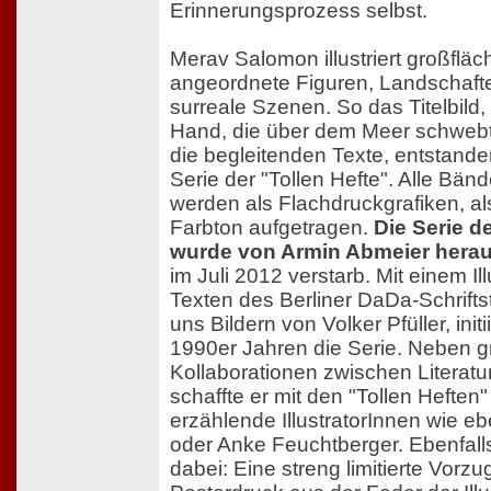
Erinnerungsprozess selbst.
Merav Salomon illustriert großfläc
angeordnete Figuren, Landschaft
surreale Szenen. So das Titelbild
Hand, die über dem Meer schwebt.
die begleitenden Texte, entstanden
Serie der "Tollen Hefte". Alle Bänd
werden als Flachdruckgrafiken, al
Farbton aufgetragen.
Die Serie de
wurde von Armin Abmeier hera
im Juli 2012 verstarb. Mit einem Il
Texten des Berliner DaDa-Schriftst
uns Bildern von Volker Pfüller, init
1990er Jahren die Serie. Neben g
Kollaborationen zwischen Literatur 
schaffte er mit den "Tollen Heften
erzählende IllustratorInnen wie 
oder Anke Feuchtberger. Ebenfalls
dabei: Eine streng limitierte Vorz