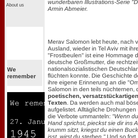
wunderbaren Illustrations-Serie "D
About us
Armin Abmeier.
Merav Salomon lebt heute, nach v
Ausland, wieder in Tel Aviv mit ihre
"Frostbeulen" ist eine Hommage der
deutsche Großmutter, die rechtze
nationalsozialistischen Deutschla
We
flüchten konnte. Die Geschichte 
remember
ihre eigene Erinnerung an die "O
Salomon in den teils nüchternen,
poetischen, versatzstückartige
Texten
. Da werden auch mal bös
aufgelistet. Alltägliche Drohunge
die Verbote ummanteln:
"Wenn du 
Hand sprichst, pieckst sie dir ins
krumm sitzt, kriegst du einen Buck
isst, wirst du sterben."
Und so fort