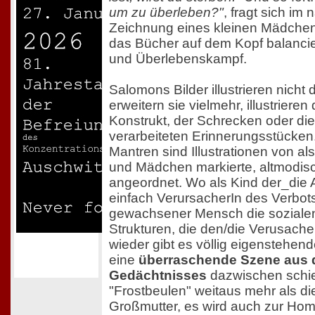
um zu überleben?"
, fragt sich im
Zeichnung eines kleinen Mädchen
das Bücher auf dem Kopf balancier
und Überlebenskampf.
Salomons Bilder illustrieren nicht 
erweitern sie vielmehr, illustriere
Konstrukt, der Schrecken oder die
verarbeiteten Erinnerungsstücken
Mantren sind Illustrationen von als
und Mädchen markierte, altmodis
angeordnet. Wo als Kind der_die
einfach VerursacherIn des Verbots
gewachsener Mensch die sozial
Strukturen, die den/die Verusach
wieder gibt es völlig eigenstehende
eine
überraschende Szene aus 
Gedächtnisses
dazwischen schie
"Frostbeulen" weitaus mehr als 
Großmutter, es wird auch zur H