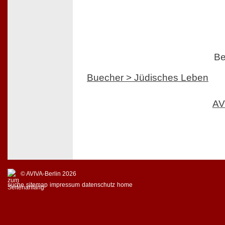
Be
Buecher > Jüdisches Leben
AV
© AVIVA-Berlin 2026
suche
sitemap
impressum
datenschutz
home