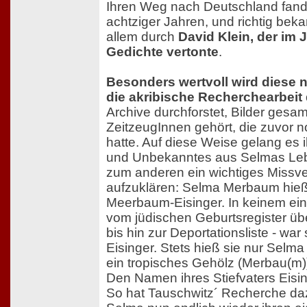
Ihren Weg nach Deutschland fande
achtziger Jahren, und richtig bek
allem durch
David Klein, der im
Gedichte vertonte
.
Besonders wertvoll wird diese 
die akribische Recherchearbeit 
Archive durchforstet, Bilder gesa
ZeitzeugInnen gehört, die zuvor 
hatte. Auf diese Weise gelang es 
und Unbekanntes aus Selmas Leb
zum anderen ein wichtiges Missve
aufzuklären: Selma Merbaum hie
Meerbaum-Eisinger. In keinem ei
vom jüdischen Geburtsregister ü
bis hin zur Deportationsliste - wa
Eisinger. Stets hieß sie nur Sel
ein tropisches Gehölz (Merbau(m))
Den Namen ihres Stiefvaters Eisin
So hat Tauschwitz´ Recherche daz