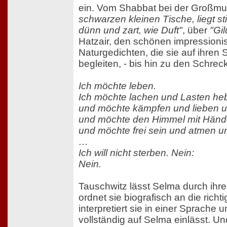
ein. Vom Shabbat bei der Großmu
schwarzen kleinen Tische, liegt s
dünn und zart, wie Duft"
, über
"Gil
Hatzair, den schönen impressioni
Naturgedichten, die sie auf ihren
begleiten, - bis hin zu den Schre
Ich möchte leben.
Ich möchte lachen und Lasten he
und möchte kämpfen und lieben 
und möchte den Himmel mit Händ
und möchte frei sein und atmen un
…
Ich will nicht sterben. Nein:
Nein.
Tauschwitz lässt Selma durch ihr
ordnet sie biografisch an die richt
interpretiert sie in einer Sprache 
vollständig auf Selma einlässt. Und