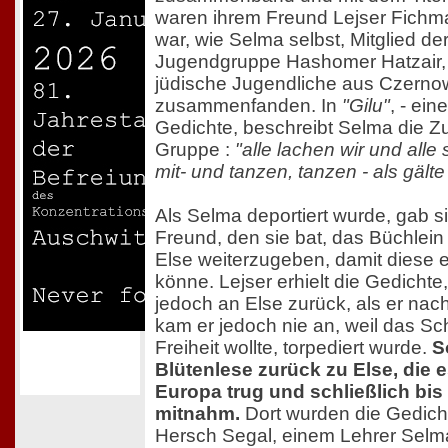
waren ihrem Freund Lejser Fichm
war, wie Selma selbst, Mitglied de
Jugendgruppe Hashomer Hatzair, i
jüdische Jugendliche aus Czernow
zusammenfanden. In
"Gilu"
, - ein
Gedichte, beschreibt Selma die 
Gruppe :
"alle lachen wir und alle
mit- und tanzen, tanzen - als gälte
Als Selma deportiert wurde, gab s
Freund, den sie bat, das Büchlein
Else weiterzugeben, damit diese 
könne. Lejser erhielt die Gedichte
jedoch an Else zurück, als er nach
kam er jedoch nie an, weil das Schi
Freiheit wollte, torpediert wurde.
S
Blütenlese zurück zu Else, die 
Europa trug und schließlich bis
mitnahm.
Dort wurden die Gedich
Hersch Segal, einem Lehrer Selmas