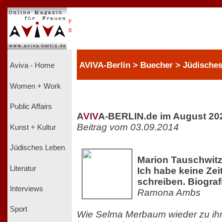
.
P
R
.
AVIVA-Berlin > Buecher > Jüdische
Aviva - Home
Women + Work
Public Affairs
A
V
I
V
A-BERLIN.de im August 20
Beitrag vom 03.09.2014
Kunst + Kultur
Jüdisches Leben
Marion Tauschwitz
Literatur
Ich habe keine Zei
schreiben. Biogra
Interviews
Ramona Ambs
Sport
Wie Selma Merbaum wieder zu ih