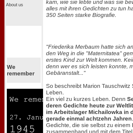
kam, wie sie lebte und was sie b
About us
alles mit ihren Gedichten zu tun h
350 Seiten starke Biografie.
"Friederika Merbaum hatte sich a
den Weg in die "Maternitatea" gema
erstes Kind zur Welt kommen. Kein
denn wer es sich leisten konnte, 
We
Gebäranstalt..."
remember
So beschreibt Marion Tauschwitz 
Leben.
Ein viel zu kurzes Leben. Denn
S
deren Gedichte heute zur Weltlit
im Arbeitslager Michailowka in 
gerade einmal achtzehn Jahren
Gedichte, die sie selbst zu einem
zusammenband und mit dem Titel 