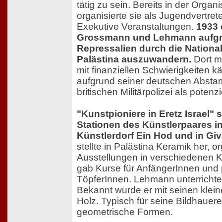
tätig zu sein. Bereits in der Orga
organisierte sie als Jugendvertrete
Exekutive Veranstaltungen.
1933 
Grossmann und Lehmann aufgr
Repressalien durch die National
Palästina auszuwandern.
Dort mu
mit finanziellen Schwierigkeiten k
aufgrund seiner deutschen Absta
britischen Militärpolizei als potenzi
"Kunstpioniere in Eretz Israel" s
Stationen des Künstlerpaares i
Künstlerdorf Ein Hod und in Giv
stellte in Palästina Keramik her, or
Ausstellungen in verschiedenen K
gab Kurse für AnfängerInnen und 
TöpferInnen. Lehmann unterrichtet
Bekannt wurde er mit seinen klein
Holz. Typisch für seine Bildhauere
geometrische Formen.