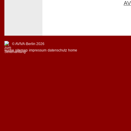
AV
© AVIVA-Berlin 2026
suche
sitemap
impressum
datenschutz
home