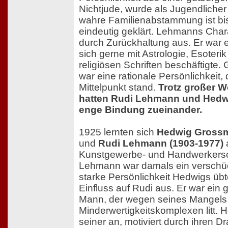
Nichtjude, wurde als Jugendlicher 
wahre Familienabstammung ist bis
eindeutig geklärt. Lehmanns Char
durch Zurückhaltung aus. Er war ei
sich gerne mit Astrologie, Esoteri
religiösen Schriften beschäftigt
war eine rationale Persönlichkeit,
Mittelpunkt stand.
Trotz großer 
hatten Rudi Lehmann und Hedw
enge Bindung zueinander.
1925 lernten sich
Hedwig Grossm
und
Rudi Lehmann (1903-1977)
a
Kunstgewerbe- und Handwerkers
Lehmann war damals ein verschüc
starke Persönlichkeit Hedwigs üb
Einfluss auf Rudi aus. Er war ein
Mann, der wegen seines Mangels 
Minderwertigkeitskomplexen litt.
seiner an, motiviert durch ihren 