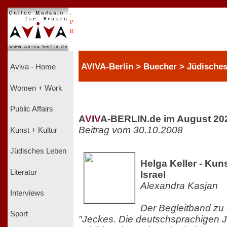
.
P
R
.
AVIVA-Berlin > Buecher > Jüdische
Aviva - Home
Women + Work
Public Affairs
A
V
I
V
A-BERLIN.de im August 20
Beitrag vom 30.10.2008
Kunst + Kultur
Jüdisches Leben
Helga Keller - Kuns
Literatur
Israel
Alexandra Kasjan
Interviews
Der Begleitband zu 
Sport
"Jeckes. Die deutschsprachigen Ju