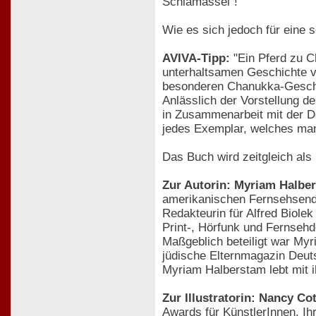
Schlamassel"!
Wie es sich jedoch für eine 
AVIVA-Tipp:
"Ein Pferd zu C
unterhaltsamen Geschichte v
besonderen Chanukka-Gesc
Anlässlich der Vorstellung 
in Zusammenarbeit mit der De
jedes Exemplar, welches ma
Das Buch wird zeitgleich als
Zur Autorin: Myriam Halbe
amerikanischen Fernsehsende
Redakteurin für Alfred Biolek
Print-, Hörfunk und Fernseh
Maßgeblich beteiligt war My
jüdische Elternmagazin Deuts
Myriam Halberstam lebt mit i
Zur Illustratorin: Nancy Co
Awards für KünstlerInnen. Ih