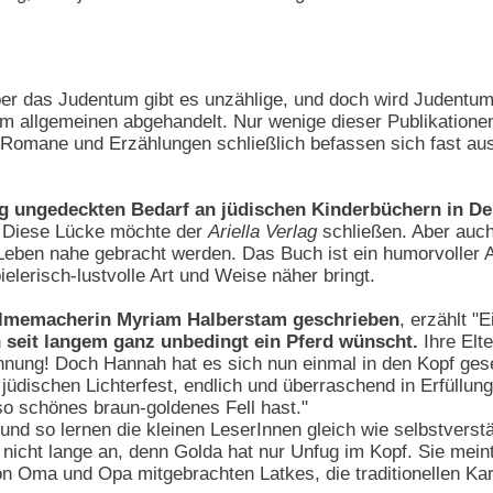
er das Judentum gibt es unzählige, und doch wird Judentu
im allgemeinen abgehandelt. Nur wenige dieser Publikationen
 Romane und Erzählungen schließlich befassen sich fast aus
ng ungedeckten Bedarf an jüdischen Kinderbüchern in D
. Diese Lücke möchte der
Ariella Verlag
schließen. Aber auch
ben nahe gebracht werden. Das Buch ist ein humorvoller Aus
ielerisch-lustvolle Art und Weise näher bringt.
ilmemacherin Myriam Halberstam geschrieben
, erzählt 
 seit langem ganz unbedingt ein Pferd wünscht.
Ihre Elte
hnung! Doch Hannah hat es sich nun einmal in den Kopf geset
ischen Lichterfest, endlich und überraschend in Erfüllung 
o schönes braun-goldenes Fell hast."
und so lernen die kleinen LeserInnen gleich wie selbstvers
 nicht lange an, denn Golda hat nur Unfug im Kopf. Sie meint
 Oma und Opa mitgebrachten Latkes, die traditionellen Kartof