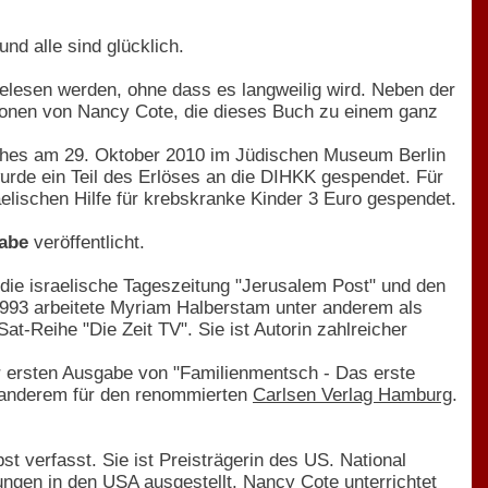
nd alle sind glücklich.
lesen werden, ohne dass es langweilig wird. Neben der
ionen von Nancy Cote, die dieses Buch zu einem ganz
uches am 29. Oktober 2010 im Jüdischen Museum Berlin
urde ein Teil des Erlöses an die DIHKK gespendet. Für
elischen Hilfe für krebskranke Kinder 3 Euro gespendet.
gabe
veröffentlicht.
 die israelische Tageszeitung "Jerusalem Post" und den
993 arbeitete Myriam Halberstam unter anderem als
at-Reihe "Die Zeit TV". Sie ist Autorin zahlreicher
r ersten Ausgabe von "Familienmentsch - Das erste
r anderem für den renommierten
Carlsen Verlag Hamburg
.
bst verfasst. Sie ist Preisträgerin des US. National
ngen in den USA ausgestellt. Nancy Cote unterrichtet