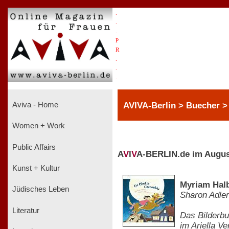
.
.
.
P
R
.
.
.
AVIVA-Berlin > Buecher >
Aviva - Home
Women + Work
Public Affairs
A
V
I
V
A-BERLIN.de im Augus
Kunst + Kultur
Myriam Halb
Jüdisches Leben
Sharon Adler
Literatur
Das Bilderbu
im Ariella V