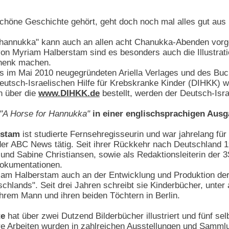
schöne Geschichte gehört, geht doch noch mal alles gut aus u
hannukka" kann auch an allen acht Chanukka-Abenden vorge
on Myriam Halberstam sind es besonders auch die Illustrat
henk machen.
des im Mai 2010 neugegründeten Ariella Verlages und des B
utsch-Israelischen Hilfe für Krebskranke Kinder (DIHKK) w
n über die
www.DIHKK.de
bestellt, werden der Deutsch-Isra
"A Horse for Hannukka"
in einer englischsprachigen Aus
rstam
ist studierte Fernsehregisseurin und war jahrelang für
r ABC News tätig. Seit ihrer Rückkehr nach Deutschland 1
 und Sabine Christiansen, sowie als Redaktionsleiterin der 3S
dokumentationen.
riam Halberstam auch an der Entwicklung und Produktion de
chlands". Seit drei Jahren schreibt sie Kinderbücher, unte
hrem Mann und ihren beiden Töchtern in Berlin.
te
hat über zwei Dutzend Bilderbücher illustriert und fünf sel
re Arbeiten wurden in zahlreichen Ausstellungen und Sammlu