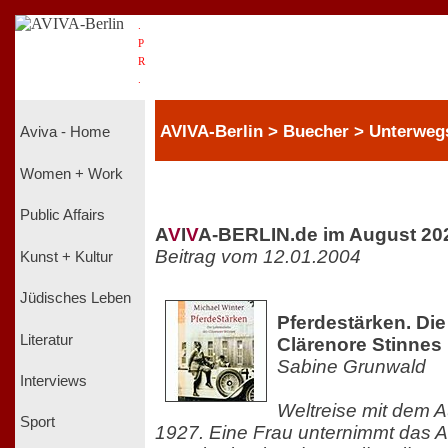
.
P
R
.
AVIVA-Berlin > Buecher > Unterweg
Aviva - Home
Women + Work
Public Affairs
A
V
I
V
A-BERLIN.de im August 20
Beitrag vom 12.01.2004
Kunst + Kultur
Jüdisches Leben
Pferdestärken. Die
Literatur
Clärenore Stinnes
Sabine Grunwald
Interviews
Weltreise mit dem A
Sport
1927. Eine Frau unternimmt das A