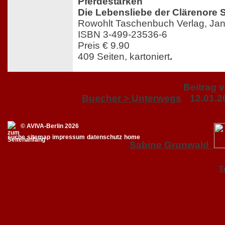
Pferdestärken
Die Lebensliebe der Clärenore 
Rowohlt Taschenbuch Verlag, Ja
ISBN 3-499-23536-6
Preis € 9.90
409 Seiten, kartoniert
.
Beitrag 
Buecher > Unterwegs
12.01.2
© AVIVA-Berlin 2026
suche
sitemap
impressum
datenschutz
home
Sabine Grunwald
T