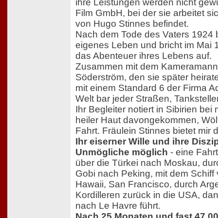
ihre Leistungen werden nicht gewü
Film GmbH, bei der sie arbeitet si
von Hugo Stinnes befindet.
Nach dem Tode des Vaters 1924 be
eigenes Leben und bricht im Mai 1
das Abenteuer ihres Lebens auf.
Zusammen mit dem Kameramann 
Söderström, den sie später heirat
mit einem Standard 6 der Firma Ad
Welt bar jeder Straßen, Tankstellen
Ihr Begleiter notiert in Sibirien be
heiler Haut davongekommen, Wölf
Fahrt. Fräulein Stinnes bietet mir 
Ihr eiserner Wille und ihre Disz
Unmögliche möglich
- eine Fahrt
über die Türkei nach Moskau, durc
Gobi nach Peking, mit dem Schiff
Hawaii, San Francisco, durch Arge
Kordilleren zurück in die USA, da
nach Le Havre führt.
Nach 25 Monaten und fast 47.0