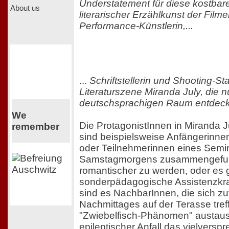
Understatement für diese kostbar
About us
literarischer Erzählkunst der Film
Performance-Künstlerin,...
...
Schriftstellerin und Shooting-St
Literaturszene Miranda July, die 
deutschsprachigen Raum entdeckt
We
Die ProtagonistInnen in Miranda 
remember
sind beispielsweise Anfängerinn
oder Teilnehmerinnen eines Semin
Samstagmorgens zusammengefu
romantischer zu werden, oder es 
sonderpädagogische Assistenzkr
sind es NachbarInnen, die sich zu
Nachmittages auf der Terasse tref
"Zwiebelfisch-Phänomen" austaus
epileptischer Anfall das vielver