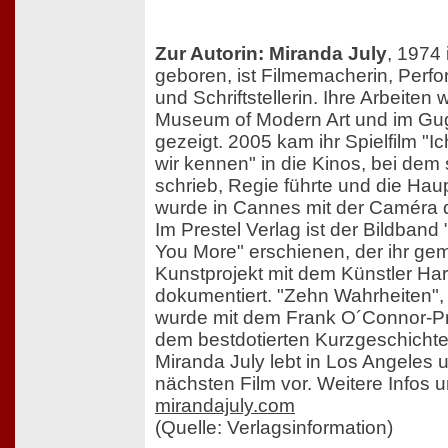
Zur Autorin: Miranda July
, 1974 
geboren, ist Filmemacherin, Perf
und Schriftstellerin. Ihre Arbeite
Museum of Modern Art und im 
gezeigt. 2005 kam ihr Spielfilm "Ic
wir kennen" in die Kinos, bei dem
schrieb, Regie führte und die Haupt
wurde in Cannes mit der Caméra 
Im Prestel Verlag ist der Bildband
You More" erschienen, der ihr ge
Kunstprojekt mit dem Künstler Harr
dokumentiert. "Zehn Wahrheiten", i
wurde mit dem Frank O´Connor-Pr
dem bestdotierten Kurzgeschichte
Miranda July lebt in Los Angeles u
nächsten Film vor. Weitere Infos 
mirandajuly.com
(Quelle: Verlagsinformation)