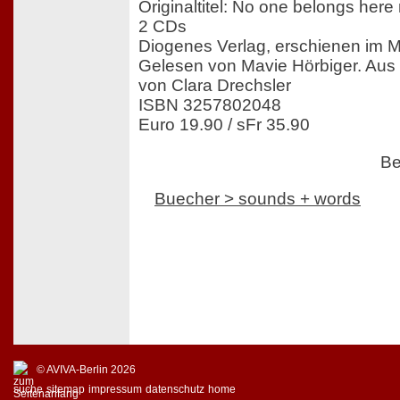
Originaltitel: No one belongs her
2 CDs
Diogenes Verlag, erschienen im 
Gelesen von Mavie Hörbiger. Au
von Clara Drechsler
ISBN 3257802048
Euro 19.90 / sFr 35.90
Be
Buecher > sounds + words
© AVIVA-Berlin 2026
suche
sitemap
impressum
datenschutz
home