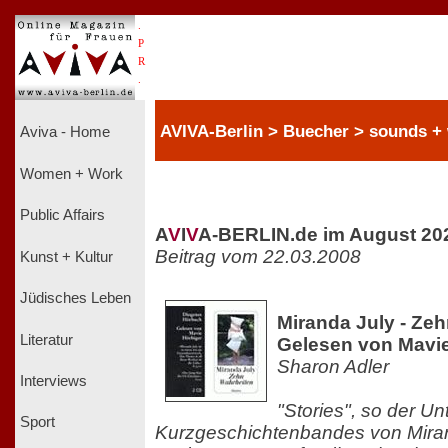
.
P
R
.
AVIVA-Berlin > Buecher > sounds +
Aviva - Home
Women + Work
Public Affairs
A
V
I
V
A-BERLIN.de im August 20
Beitrag vom 22.03.2008
Kunst + Kultur
Jüdisches Leben
Miranda July - Ze
Literatur
Gelesen von Mavie
Sharon Adler
Interviews
"Stories", so der Unt
Sport
Kurzgeschichtenbandes von Miran