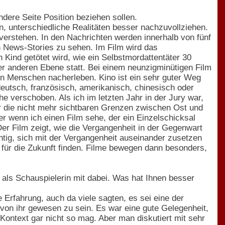
ndere Seite Position beziehen sollen.
n, unterschiedliche Realitäten besser nachzuvollziehen.
 verstehen. In den Nachrichten werden innerhalb von fünf
n News-Stories zu sehen. Im Film wird das
n Kind getötet wird, wie ein Selbstmordattentäter 30
er anderen Ebene statt. Bei einem neunzigminütigen Film
en Menschen nacherleben. Kino ist ein sehr guter Weg
eutsch, französisch, amerikanisch, chinesisch oder
he verschoben. Als ich im letzten Jahr in der Jury war,
r die nicht mehr sichtbaren Grenzen zwischen Ost und
er wenn ich einen Film sehe, der ein Einzelschicksal
 Der Film zeigt, wie die Vergangenheit in der Gegenwart
ichtig, sich mit der Vergangenheit auseinander zusetzen
 für die Zukunft finden. Filme bewegen dann besonders,
ie als Schauspielerin mit dabei. Was hat Ihnen besser
Erfahrung, auch da viele sagten, es sei eine der
il von ihr gewesen zu sein. Es war eine gute Gelegenheit,
 Kontext gar nicht so mag. Aber man diskutiert mit sehr