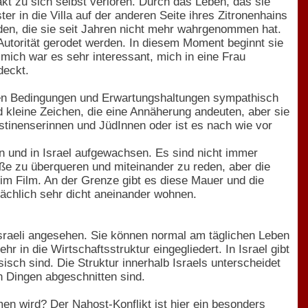
akt zu sich selbst verloren. Durch das Leben, das sie
ter in die Villa auf der anderen Seite ihres Zitronenhains
erden, die sie seit Jahren nicht mehr wahrgenommen hat.
Autorität gerodet werden. In diesem Moment beginnt sie
mich war es sehr interessant, mich in eine Frau
deckt.
ren Bedingungen und Erwartungshaltungen sympathisch
d kleine Zeichen, die eine Annäherung andeuten, aber sie
ästinenserinnen und JüdInnen oder ist es nach wie vor
ren und in Israel aufgewachsen. Es sind nicht immer
aße zu überqueren und miteinander zu reden, aber die
im Film. An der Grenze gibt es diese Mauer und die
sächlich sehr dicht aneinander wohnen.
 Israeli angesehen. Sie können normal am täglichen Leben
 in die Wirtschaftsstruktur eingegliedert. In Israel gibt
sch sind. Die Struktur innerhalb Israels unterscheidet
n Dingen abgeschnitten sind.
n wird? Der Nahost-Konflikt ist hier ein besonders