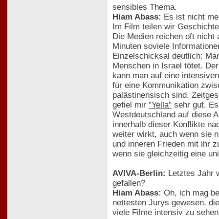
sensibles Thema.
Hiam Abass:
Es ist nicht me
Im Film teilen wir Geschicht
Die Medien reichen oft nicht
Minuten soviele Informatione
Einzelschicksal deutlich: Man
Menschen in Israel tötet. De
kann man auf eine intensiver
für eine Kommunikation zwis
palästinensisch sind. Zeitges
gefiel mir
"Yella"
sehr gut. Es
Westdeutschland auf diese Ar
innerhalb dieser Konflikte na
weiter wirkt, auch wenn sie n
und inneren Frieden mit ihr 
wenn sie gleichzeitig eine u
AVIVA-Berlin:
Letztes Jahr w
gefallen?
Hiam Abass:
Oh, ich mag bei
nettesten Jurys gewesen, die 
viele Filme intensiv zu sehen