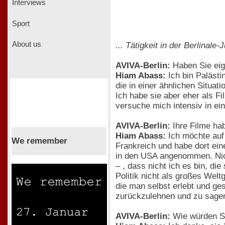
Interviews
Sport
About us
... Tätigkeit in der Berlinale
AVIVA-Berlin:
Haben Sie eig
Hiam Abass:
Ich bin Palästi
die in einer ähnlichen Situat
Ich habe sie aber eher als F
versuche mich intensiv in ei
AVIVA-Berlin:
Ihre Filme hab
Hiam Abass:
Ich möchte auf 
We remember
Frankreich und habe dort ein
in den USA angenommen. Nicht
– , dass nicht ich es bin, die
Politik nicht als großes Wel
die man selbst erlebt und ge
zurückzulehnen und zu sagen:
AVIVA-Berlin:
Wie würden Si