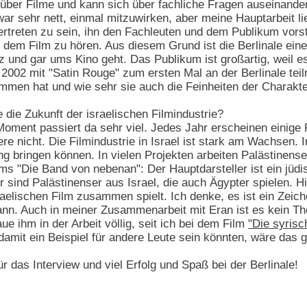
ber Filme und kann sich über fachliche Fragen auseinanders
war sehr nett, einmal mitzuwirken, aber meine Hauptarbeit l
ertreten zu sein, ihn den Fachleuten und dem Publikum vorst
em Film zu hören. Aus diesem Grund ist die Berlinale eines 
z und gar ums Kino geht. Das Publikum ist großartig, weil es
ahr 2002 mit "Satin Rouge" zum ersten Mal an der Berlinale t
men hat und wie sehr sie auch die Feinheiten der Charakt
die Zukunft der israelischen Filmindustrie?
oment passiert da sehr viel. Jedes Jahr erscheinen einige F
e nicht. Die Filmindustrie in Israel ist stark am Wachsen. I
ng bringen können. In vielen Projekten arbeiten Palästinen
ms "Die Band von nebenan": Der Hauptdarsteller ist ein jüdis
 sind Palästinenser aus Israel, die auch Ägypter spielen. H
raelischen Film zusammen spielt. Ich denke, es ist ein Zeich
ann. Auch in meiner Zusammenarbeit mit Eran ist es kein Th
aue ihm in der Arbeit völlig, seit ich bei dem Film
"Die syrisc
amit ein Beispiel für andere Leute sein könnten, wäre das g
r das Interview und viel Erfolg und Spaß bei der Berlinale!