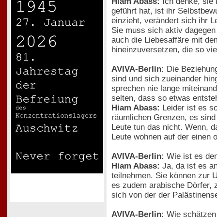
Hiam Abass:
Ich denke, sie 
geführt hat, ist ihr Selbstbe
einzieht, verändert sich ihr
Sie muss sich aktiv dagegen 
auch die Liebesaffäre mit de
hineinzuversetzen, die so vi
AVIVA-Berlin:
Die Beziehung
sind und sich zueinander hin
sprechen nie lange miteinand
selten, dass so etwas entst
Hiam Abass:
Leider ist es s
räumlichen Grenzen, es sind 
Leute tun das nicht. Wenn, d
Leute wohnen auf der einen o
AVIVA-Berlin:
Wie ist es den
Hiam Abass:
Ja, da ist es a
teilnehmen. Sie können zur Un
es zudem arabische Dörfer, z
sich von der der Palästinens
AVIVA-Berlin:
Wie schätzen S