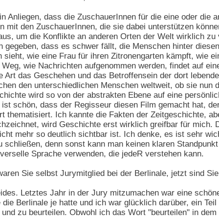
in Anliegen, dass die ZuschauerInnen für die eine oder die a
en mit den ZuschauerInnen, die sie dabei unterstützen könne
 aus, um die Konflikte an anderen Orten der Welt wirklich zu
n gegeben, dass es schwer fällt, die Menschen hinter diese
 sieht, wie eine Frau für ihren Zitronengarten kämpft, wie ei
r Weg, wie Nachrichten aufgenommen werden, findet auf ein
e Art das Geschehen und das Betroffensein der dort lebend
chen den unterschiedlichen Menschen weltweit, ob sie nun d
chichte wird so von der abstrakten Ebene auf eine persönlic
 ist schön, dass der Regisseur diesen Film gemacht hat, de
t thematisiert. Ich kannte die Fakten der Zeitgeschichte, ab
chzeichnet, wird Geschichte erst wirklich greifbar für mich.
icht mehr so deutlich sichtbar ist. Ich denke, es ist sehr w
zu schließen, denn sonst kann man keinen klaren Standpunkt
niverselle Sprache verwenden, die jedeR verstehen kann.
aren Sie selbst Jurymitglied bei der Berlinale, jetzt sind S
des. Letztes Jahr in der Jury mitzumachen war eine schöne 
die Berlinale je hatte und ich war glücklich darüber, ein Te
 und zu beurteilen. Obwohl ich das Wort "beurteilen" in dem