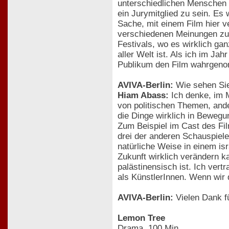
unterschiedlichen Menschen ü
ein Jurymitglied zu sein. Es 
Sache, mit einem Film hier v
verschiedenen Meinungen zu d
Festivals, wo es wirklich gan
aller Welt ist. Als ich im J
Publikum den Film wahrgenom
AVIVA-Berlin:
Wie sehen Sie 
Hiam Abass:
Ich denke, im M
von politischen Themen, ander
die Dinge wirklich in Bewegu
Zum Beispiel im Cast des Fil
drei der anderen Schauspieler
natürliche Weise in einem is
Zukunft wirklich verändern k
palästinensisch ist. Ich vertr
als KünstlerInnen. Wenn wir d
AVIVA-Berlin:
Vielen Dank fü
Lemon Tree
Drama, 100 Min.