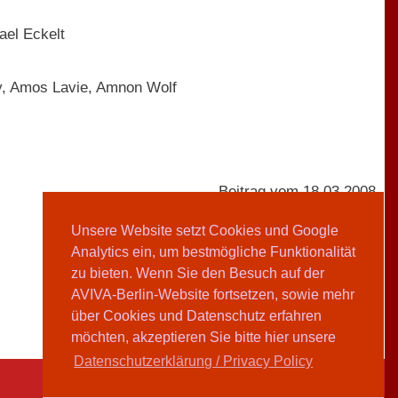
ael Eckelt
ty, Amos Lavie, Amnon Wolf
Beitrag vom 18.03.2008
Unsere Website setzt Cookies und Google
Analytics ein, um bestmögliche Funktionalität
AVIVA-Redaktion
zu bieten. Wenn Sie den Besuch auf der
AVIVA-Berlin-Website fortsetzen, sowie mehr
Teilen
über Cookies und Datenschutz erfahren
möchten, akzeptieren Sie bitte hier unsere
Datenschutzerklärung / Privacy Policy