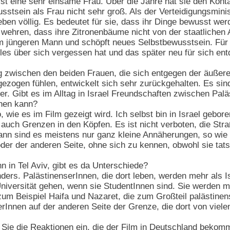
ist eine sehr einsame Frau. Über die Jahre hat sie den Kont
wusstsein als Frau nicht sehr groß. Als der Verteidigungsminis
 Leben völlig. Es bedeutet für sie, dass ihr Dinge bewusst w
wehren, dass ihre Zitronenbäume nicht von der staatlichen 
m jüngeren Mann und schöpft neues Selbstbewusstsein. Für 
eles über sich vergessen hat und das später neu für sich ent
 zwischen den beiden Frauen, die sich entgegen der äuße
gezogen fühlen, entwickelt sich sehr zurückgehalten. Es sin
er. Gibt es im Alltag in Israel Freundschaften zwischen Pal
ehen kann?
o, wie es im Film gezeigt wird. Ich selbst bin in Israel gebo
auch Grenzen in den Köpfen. Es ist nicht verboten, die Str
ann sind es meistens nur ganz kleine Annäherungen, so wie 
der der anderen Seite, ohne sich zu kennen, obwohl sie tat
n in Tel Aviv, gibt es da Unterschiede?
nders. PalästinenserInnen, die dort leben, werden mehr als
iversität gehen, wenn sie StudentInnen sind. Sie werden mehr
um Beispiel Haifa und Nazaret, die zum Großteil palästinensi
erInnen auf der anderen Seite der Grenze, die dort von viele
ie die Reaktionen ein, die der Film in Deutschland bekomme