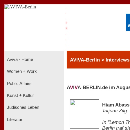
.
.
.
P
R
.
.
.
AVIVA-Berlin > Interviews
Aviva - Home
Women + Work
Public Affairs
A
V
I
V
A-BERLIN.de im Augus
Kunst + Kultur
Hiam Abass 
Jüdisches Leben
Tatjana Zilg
Literatur
In "Lemon Tr
Berlin traf s