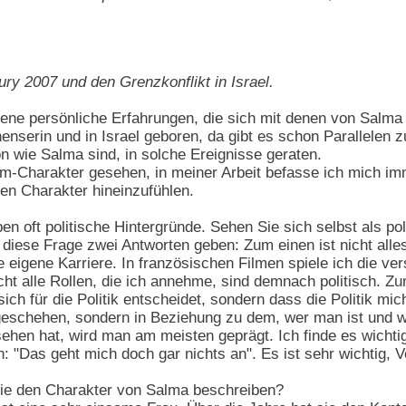
-Jury 2007 und den Grenzkonflikt in Israel.
ene persönliche Erfahrungen, die sich mit denen von Salma
nenserin und in Israel geboren, da gibt es schon Parallelen z
ion wie Salma sind, in solche Ereignisse geraten.
ilm-Charakter gesehen, in meiner Arbeit befasse ich mich im
nen Charakter hineinzufühlen.
en oft politische Hintergründe. Sehen Sie sich selbst als po
diese Frage zwei Antworten geben: Zum einen ist nicht alles, 
e eigene Karriere. In französischen Filmen spiele ich die v
 alle Rollen, die ich annehme, sind demnach politisch. Zu
 sich für die Politik entscheidet, sondern dass die Politik mi
tgeschehen, sondern in Beziehung zu dem, wer man ist und 
sehen hat, wird man am meisten geprägt. Ich finde es wichtig
 "Das geht mich doch gar nichts an". Es ist sehr wichtig,
e den Charakter von Salma beschreiben?