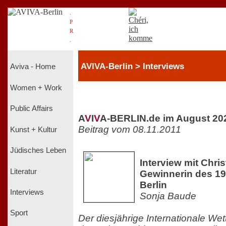
.
P
R
.
AVIVA-Berlin > Interviews
Aviva - Home
Women + Work
Public Affairs
A
V
I
V
A-BERLIN.de im August 20
Beitrag vom 08.11.2011
Kunst + Kultur
Jüdisches Leben
Interview mit Chri
Literatur
Gewinnerin des 19
Berlin
Interviews
Sonja Baude
Sport
Der diesjährige Internationale We