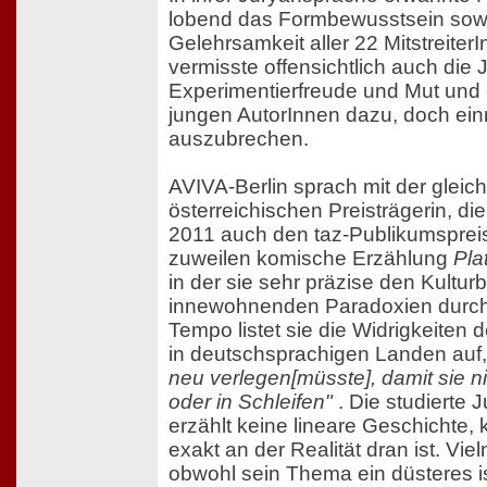
lobend das Formbewusstsein sowi
Gelehrsamkeit aller 22 Mitstreiter
vermisste offensichtlich auch die 
Experimentierfreude und Mut und 
jungen AutorInnen dazu, doch ein
auszubrechen.
AVIVA-Berlin sprach mit der gleic
österreichischen Preisträgerin, d
2011 auch den taz-Publikumspreis 
zuweilen komische Erzählung
Pla
in der sie sehr präzise den Kultur
innewohnenden Paradoxien durchl
Tempo listet sie die Widrigkeiten
in deutschsprachigen Landen au
neu verlegen[müsste], damit sie ni
oder in Schleifen"
. Die studierte 
erzählt keine lineare Geschichte,
exakt an der Realität dran ist. Viel
obwohl sein Thema ein düsteres is