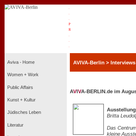
.
.
.
P
R
.
.
.
AVIVA-Berlin > Interviews
Aviva - Home
Women + Work
Public Affairs
A
V
I
V
A-BERLIN.de im Augus
Kunst + Kultur
Ausstellung
Jüdisches Leben
Britta Leudo
Literatur
Das Centrum 
kleine Ausst