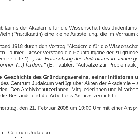
ubiläums der Akademie für die Wissenschaft des Judentums e
eth (Praktikantin) eine kleine Ausstellung, die im Vorraum
stand 1918 durch den Vortrag "Akademie für die Wissenscha
en Täubler. Dieser verstand die Hauptaufgabe der zu gründe
emie sollte
"(...) die Erforschung des Judentums in seinen ge
rmen (...) fördern."
(E. Täubler: "Aufsätze zur Problematik
ie
Geschichte des Gründungsvereins, seiner Initiatoren u
 des Centrum Judaicum verfügt über Akten der Akademie – au
den. Den ArchivbenutzerInnen, MitgliederInnen und Mitarbei
 die Bestände und die Arbeit des Archivs vermitteln.
nerstag, den 21. Februar 2008 um 10:00 Uhr mit einer Anspr
in - Centrum Judaicum