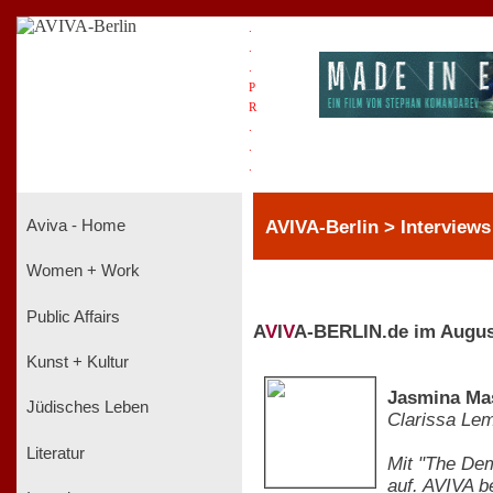
.
.
.
P
R
.
.
.
AVIVA-Berlin > Interviews
Aviva - Home
Women + Work
Public Affairs
A
V
I
V
A-BERLIN.de im Augus
Kunst + Kultur
Jasmina Mas
Jüdisches Leben
Clarissa Le
Literatur
Mit "The Dem
auf. AVIVA b