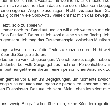
it auf, in der ich nicht wusste, mit wem ich Musik machen k
 auf mich zu oder ich kann dadurch anderen Musikern begeg
 einen eigenen Weg einzuschlagen. Nicht live, aber beim Sc
 Es gibt hier viele Solo-Acts. Vielleicht hat mich das bewegt
 jetzt, solo zu spielen?
e immer noch mit Band auf und ich will auch weiterhin mit e
"Solo Festival". Da muss ich wohl alleine spielen (lacht). Ic
ös gemacht. Ich mag das Zusammenspiel zwischen Musiker
fangs schwer, mich auf die Texte zu konzentrieren. Nicht wei
t über die Songstrukturen.
 bisher nie wirklich gesungen. Wie ich bereits sagte, habe 
ch denke, bei Folk-Songs geht es mehr um Persönlichkeit. Es
in bist, es geht eher darum, einen persönlichen Ausdruck zu
ten geht es vor allem um Begegnungen, um Momente zwisc
ngs sind natürlich alle irgendwie persönlich, aber sie sind
hen Erlebnissen. Das tue ich nicht. Mein Leben inspiriert m
onst wenig Biografisches über dich, keine Künstlerbiografi