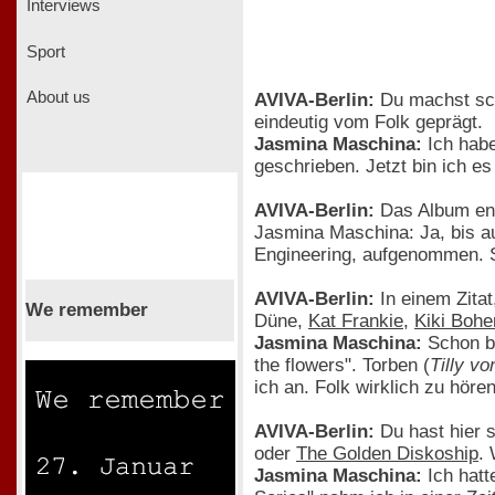
Interviews
Sport
About us
AVIVA-Berlin:
Du machst sch
eindeutig vom Folk geprägt.
Jasmina Maschina:
Ich habe
geschrieben. Jetzt bin ich e
AVIVA-Berlin:
Das Album ent
Jasmina Maschina: Ja, bis au
Engineering, aufgenommen. Si
AVIVA-Berlin:
In einem Zitat
We remember
Düne,
Kat Frankie
,
Kiki Boh
Jasmina Maschina:
Schon be
the flowers". Torben (
Tilly vo
ich an. Folk wirklich zu hören
AVIVA-Berlin:
Du hast hier 
oder
The Golden Diskoship
.
Jasmina Maschina:
Ich hatt