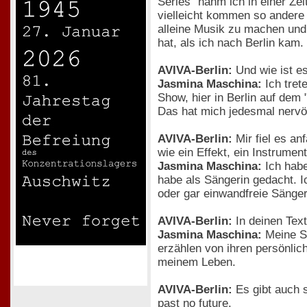
Series" nahm ich in einer Ze
vielleicht kommen so andere
alleine Musik zu machen und
hat, als ich nach Berlin kam.
AVIVA-Berlin:
Und wie ist es
Jasmina Maschina:
Ich tret
Show, hier in Berlin auf dem 
Das hat mich jedesmal nerv
AVIVA-Berlin:
Mir fiel es an
wie ein Effekt, ein Instrumen
Jasmina Maschina:
Ich habe
habe als Sängerin gedacht. I
oder gar einwandfreie Sänger
AVIVA-Berlin:
In deinen Tex
Jasmina Maschina:
Meine So
erzählen von ihren persönlic
meinem Leben.
AVIVA-Berlin:
Es gibt auch s
past no future.