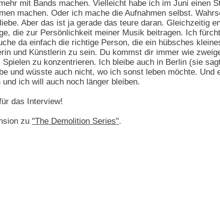
ehr mit Bands machen. Vielleicht habe ich im Juni einen St
hmen machen. Oder ich mache die Aufnahmen selbst. Wahrsc
iebe. Aber das ist ja gerade das teure daran. Gleichzeitig 
ge, die zur Persönlichkeit meiner Musik beitragen. Ich fürc
uche da einfach die richtige Person, die ein hübsches kleines
in und Künstlerin zu sein. Du kommst dir immer wie zweige
Spielen zu konzentrieren. Ich bleibe auch in Berlin (sie sa
lebe und wüsste auch nicht, wo ich sonst leben möchte. Und e
in und ich will auch noch länger bleiben.
für das Interview!
nsion zu
"The Demolition Series"
.