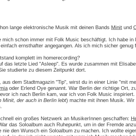
on lange elektronische Musik mit deinen Bands
Minit
und
O
 mich schon immer mit Folk Music beschäftigt. Ich habe in
s einfach ernsthafter angegangen. Als ich mich sicher genug
stand komplett im homerecording?
f das letzte Lied "Asleep". Es wurde zusammen mit Elisabet
e studierte zu diesem Zeitpunkt dort.
, aus dem Stadtmagazin "Tip", wirst du in einer Linie "mit m
emia
oder Erlend Oye genannt. War Berlin der richtige Ort, zur
vor ich nach Berlin kam, war ich von Folk Music inspiriert.
n Minit, der auch in Berlin lebt
) machte mit ihnen Musik. Wir
.
schnell ein großes Netzwerk an MusikerInnen geschaffen:
He
 War das Soloalbum auch Ruhepunkt, um in der Fremde an
e nie den Wunsch ein Soloalbum zu machen. Ich wollte eigen