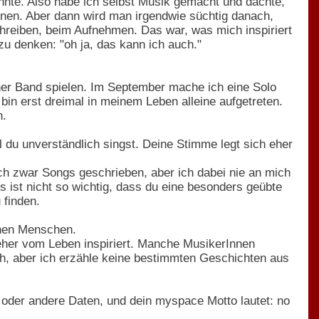
önnte. Also habe ich selbst Musik gemacht und dachte,
nen. Aber dann wird man irgendwie süchtig danach,
hreiben, beim Aufnehmen. Das war, was mich inspiriert
 zu denken: "oh ja, das kann ich auch."
iner Band spielen. Im September mache ich eine Solo
h bin erst dreimal in meinem Leben alleine aufgetreten.
n.
l du unverständlich singst. Deine Stimme legt sich eher
ich zwar Songs geschrieben, aber ich dabei nie an mich
 ist nicht so wichtig, dass du eine besonders geübte
 finden.
hen Menschen.
 eher vom Leben inspiriert. Manche MusikerInnen
ich, aber ich erzähle keine bestimmten Geschichten aus
e oder andere Daten, und dein myspace Motto lautet: no