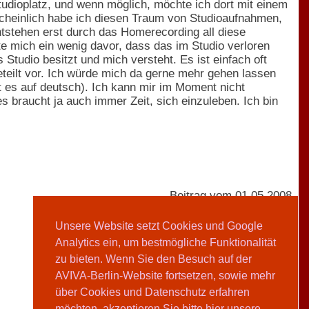
udioplatz, und wenn möglich, möchte ich dort mit einem
heinlich habe ich diesen Traum von Studioaufnahmen,
entstehen erst durch das Homerecording all diese
hte mich ein wenig davor, dass das im Studio verloren
 Studio besitzt und mich versteht. Es ist einfach oft
teilt vor. Ich würde mich da gerne mehr gehen lassen
gt es auf deutsch). Ich kann mir im Moment nicht
s braucht ja auch immer Zeit, sich einzuleben. Ich bin
Beitrag vom 01.05.2008
Unsere Website setzt Cookies und Google
Analytics ein, um bestmögliche Funktionalität
Clarissa Lempp
zu bieten. Wenn Sie den Besuch auf der
AVIVA-Berlin-Website fortsetzen, sowie mehr
Teilen
über Cookies und Datenschutz erfahren
möchten, akzeptieren Sie bitte hier unsere