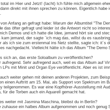
 total im Hier und Jetzt! (lacht) Ich fühle mich allgemein eh
 dann direkt mit ihnen sprechen zu können. Eigentlich habe 
.
von Anfang an gefragt habe: Warum der Albumtitel "The Dem
e das öfter gefragt und leider ist die Antwort nicht so inter
 mich Demos und ich hatte die Idee, jemand hört sie und ste
kam jemand, der sagte `ich mag das, willst du es rausbrin
als ich sie zum erstenmal ins Netz stellte, sagte ich: it´s d
tes nachgedacht. Vielleicht hätte ich das Album "The Demo 
s sich an, das erste Soloalbum zu veröffentlichen?
 aufregend. Sehr aufregend auch, weil es das Album auf Vinyl
LPs mit Minit und Organ Eye veröffentlicht. Aber es ist im
auch weiter gehen mit deinen anderen Projekten, zum Beispi
n einen Auftritt am 15. Mai, als Support von Spektrum im B
 teilgenommen. Es war eine Kopfhörer-Ausstellung mit Audi
für die Torben auch ein Aquarell gemacht hat.
s weiter mit Jasmina Maschina, bleibst du in Berlin?
 zuhause ein halbes Album aufgenommen und noch genug So