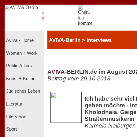
.
P
R
.
AVIVA-Berlin > Interviews
Aviva - Home
Women + Work
Public Affairs
A
V
I
V
A-BERLIN.de im August 20
Beitrag vom 29.10.2013
Kunst + Kultur
Jüdisches Leben
Ich habe sehr viel 
Literatur
geben möchte - Int
Kholodnaia, Geige
Interviews
Straßenmusikerin
Karmela Neiburger
Sport