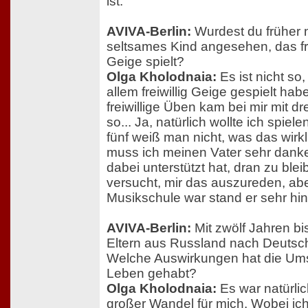
ist.
AVIVA-Berlin:
Wurdest du früher n
seltsames Kind angesehen, das fre
Geige spielt?
Olga Kholodnaia:
Es ist nicht so
allem freiwillig Geige gespielt habe
freiwillige Üben kam bei mir mit d
so... Ja, natürlich wollte ich spiele
fünf weiß man nicht, was das wirk
muss ich meinen Vater sehr danke
dabei unterstützt hat, dran zu ble
versucht, mir das auszureden, aber
Musikschule war stand er sehr hint
AVIVA-Berlin:
Mit zwölf Jahren bi
Eltern aus Russland nach Deutsc
Welche Auswirkungen hat die Ums
Leben gehabt?
Olga Kholodnaia:
Es war natürli
großer Wandel für mich. Wobei ic