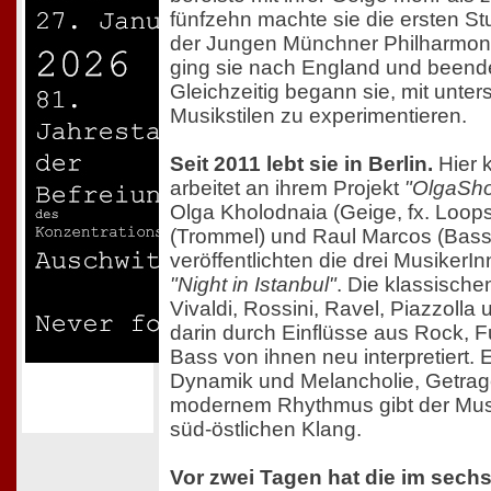
fünfzehn machte sie die ersten Stu
der Jungen Münchner Philharmonie
ging sie nach England und beende
Gleichzeitig begann sie, mit unter
Musikstilen zu experimentieren.
Seit 2011 lebt sie in Berlin.
Hier 
arbeitet an ihrem Projekt
"OlgaSh
Olga Kholodnaia (Geige, fx. Loops
(Trommel) und Raul Marcos (Bass
veröffentlichten die drei MusikerI
"Night in Istanbul"
. Die klassische
Vivaldi, Rossini, Ravel, Piazzoll
darin durch Einflüsse aus Rock, 
Bass von ihnen neu interpretiert.
Dynamik und Melancholie, Getrag
modernem Rhythmus gibt der Mus
süd-östlichen Klang.
Vor zwei Tagen hat die im sech