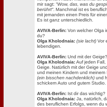
mir sagt:
"Wow, das, was du gespie
berührt"
. Manchmal ist es beruflich
mit jemanden einen Preis für einen
Es ist ganz unterschiedlich.
AVIVA-Berlin:
Von welcher Olga i
du?
Olga Kholodnaia:
(sie lacht)
Vor e
lebendigen.
AVIVA-Berlin:
Und mit der Geige
Olga Kholodnaia:
Auf jeden Fall, 
Geige. Natürlich mit der Geige un
und meinen Kindern und meinem M
(ein bisschen nachdenklich)
und ho
schickem Auto und gutem Studio.
AVIVA-Berlin:
Ist dir das wichtig?
Olga Kholodnaia:
Ja, natürlich, d
des beruflichen Erfolgs, wenn du 