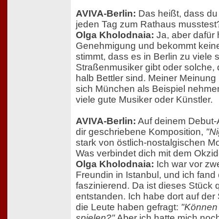
AVIVA-Berlin:
Das heißt, dass du
jeden Tag zum Rathaus musstest
Olga Kholodnaia:
Ja, aber dafür
Genehmigung und bekommt keine
stimmt, dass es in Berlin zu viele 
Straßenmusiker gibt oder solche, 
halb Bettler sind. Meiner Meinung 
sich München als Beispiel nehmen
viele gute Musiker oder Künstler.
AVIVA-Berlin:
Auf deinem Debut-A
dir geschriebene Komposition,
"Ni
stark von östlich-nostalgischen Moti
Was verbindet dich mit dem Okzi
Olga Kholodnaia:
Ich war vor zwe
Freundin in Istanbul, und ich fand 
faszinierend. Da ist dieses Stück
entstanden. Ich habe dort auf der
die Leute haben gefragt:
"Können 
spielen?"
Aber ich hatte mich noch