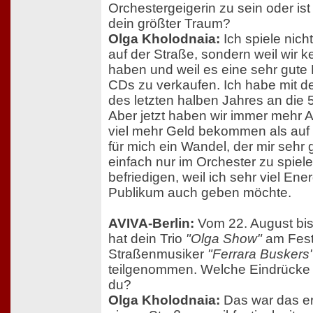
Orchestergeigerin zu sein oder is
dein größter Traum?
Olga Kholodnaia:
Ich spiele nic
auf der Straße, sondern weil wir 
haben und weil es eine sehr gute 
CDs zu verkaufen. Ich habe mit d
des letzten halben Jahres an die 
Aber jetzt haben wir immer mehr Auf
viel mehr Geld bekommen als auf 
für mich ein Wandel, der mir sehr g
einfach nur im Orchester zu spiel
befriedigen, weil ich sehr viel Ene
Publikum auch geben möchte.
AVIVA-Berlin:
Vom 22. August bi
hat dein Trio
"Olga Show"
am Festi
Straßenmusiker
"Ferrara Buskers
teilgenommen. Welche Eindrücke 
du?
Olga Kholodnaia:
Das war das ers