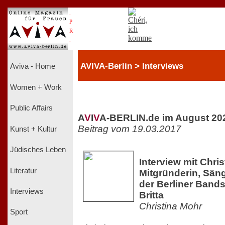
.
P
R
.
AVIVA-Berlin > Interviews
Aviva - Home
Women + Work
Public Affairs
A
V
I
V
A-BERLIN.de im August 20
Beitrag vom 19.03.2017
Kunst + Kultur
Jüdisches Leben
Interview mit Chri
Literatur
Mitgründerin, Säng
der Berliner Band
Interviews
Britta
Christina Mohr
Sport