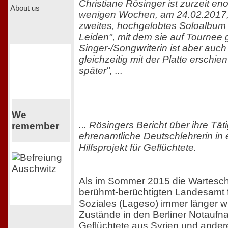
Christiane Rösinger ist zurzeit en
About us
wenigen Wochen, am 24.02.2017, ve
zweites, hochgelobtes Soloalbum
Leiden", mit dem sie auf Tournee 
Singer-/Songwriterin ist aber auc
gleichzeitig mit der Platte erschi
später", ...
We
... Rösingers Bericht über ihre Tät
remember
ehrenamtliche Deutschlehrerin in
Hilfsprojekt für Geflüchtete.
Als im Sommer 2015 die Wartesc
berühmt-berüchtigten Landesamt 
Soziales (Lageso) immer länger w
Zustände in den Berliner Notaufn
Geflüchtete aus Syrien und ander