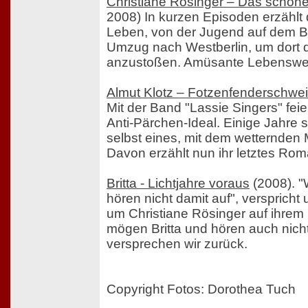
Christiane Rösinger – Das schön
2008) In kurzen Episoden erzählt 
Leben, von der Jugend auf dem 
Umzug nach Westberlin, um dort d
anzustoßen. Amüsante Lebensweis
Almut Klotz – Fotzenfenderschwe
Mit der Band "Lassie Singers" feie
Anti-Pärchen-Ideal. Einige Jahre s
selbst eines, mit dem wetternden
Davon erzählt nun ihr letztes Ro
Britta - Lichtjahre voraus
(2008). "W
hören nicht damit auf", verspricht
um Christiane Rösinger auf ihrem
mögen Britta und hören auch nicht
versprechen wir zurück.
Copyright Fotos: Dorothea Tuch