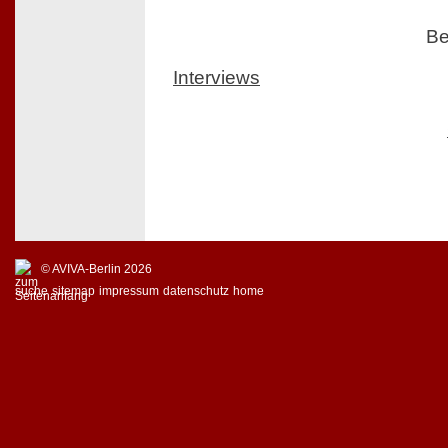
Be
Interviews
© AVIVA-Berlin 2026
suche
sitemap
impressum
datenschutz
home