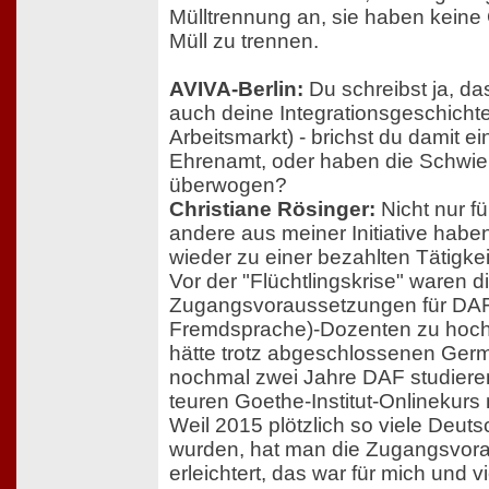
Mülltrennung an, sie haben keine
Müll zu trennen.
AVIVA-Berlin:
Du schreibst ja, d
auch deine Integrationsgeschichte 
Arbeitsmarkt) - brichst du damit e
Ehrenamt, oder haben die Schwier
überwogen?
Christiane Rösinger:
Nicht nur fü
andere aus meiner Initiative hab
wieder zu einer bezahlten Tätigke
Vor der "Flüchtlingskrise" waren d
Zugangsvoraussetzungen für DAF
Fremdsprache)-Dozenten zu hoch:
hätte trotz abgeschlossenen Germ
nochmal zwei Jahre DAF studiere
teuren Goethe-Institut-Onlinekur
Weil 2015 plötzlich so viele Deut
wurden, hat man die Zugangsvor
erleichtert, das war für mich und v