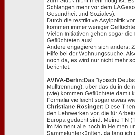
zum Glück nicht mehr nötig ist. Es
Schlangen mehr vor dem LAGeso 
Gesundheit und Soziales).
Durch die restriktive Asylpolitik
kommen immer weniger Geflüchte
Vielen Initiativen gehen sogar die 
Geflüchteten aus!
Andere engagieren sich anders: Z
Hilfe bei der Wohnungssuche. Also 
noch da, es wird nur nicht mehr so
berichtet.
AVIVA-Berlin:
Das "typisch Deutsc
Mülltrennung), über das du in dei
(wie) kommen Geflüchtete damit kl
Formalia vielleicht sogar etwas wi
Christiane Rösinger:
Diese Them
den Lehrwerken vor, die für Arbei
Europa gedacht sind. Meine TN (
im Moment alle noch in Heimen u
Sammelunterkünften, da fang ich g