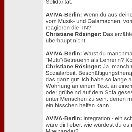
Solidarität.
AVIVA-Berlin:
Wenn du aus deine
vom Musik- und Galamachen, vo
reagieren die TN?
Christiane Rösinger:
Das erzähle
überhaupt nicht.
AVIVA-Berlin:
Warst du manchma
"Mutti"/Betreuerin als Lehrerin? 
Christiane Rösinger:
Ja, manchma
Sozialarbeit, Beschäftigungstherap
das ganz gut. Ich habe so lange al
Wohnung an einem Text, an eine
oder grübelnd auf dem Sofa gesess
unter Menschen zu sein, denen ma
ein bisschen helfen kann.
AVIVA-Berlin:
Integration - ein sc
wäre dir lieber, wie würdest du e
Miteinander?