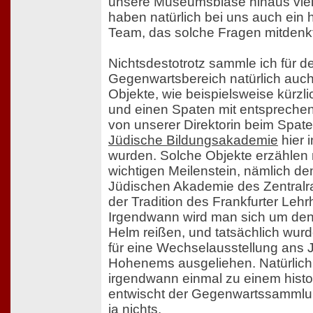
unsere Museumsblase hinaus vielfä
haben natürlich bei uns auch ein 
Team, das solche Fragen mitdenkt
Nichtsdestotrotz sammle ich für d
Gegenwartsbereich natürlich auch
Objekte, wie beispielsweise kürzl
und einen Spaten mit entspreche
von unserer Direktorin beim Spaten
Jüdische Bildungsakademie
hier i
wurden. Solche Objekte erzählen 
wichtigen Meilenstein, nämlich d
Jüdischen Akademie des Zentralrat
der Tradition des Frankfurter Lehr
Irgendwann wird man sich um de
Helm reißen, und tatsächlich wur
für eine Wechselausstellung ans
Hohenems ausgeliehen. Natürlich 
irgendwann einmal zu einem hist
entwischt der Gegenwartssammlu
ja nichts.