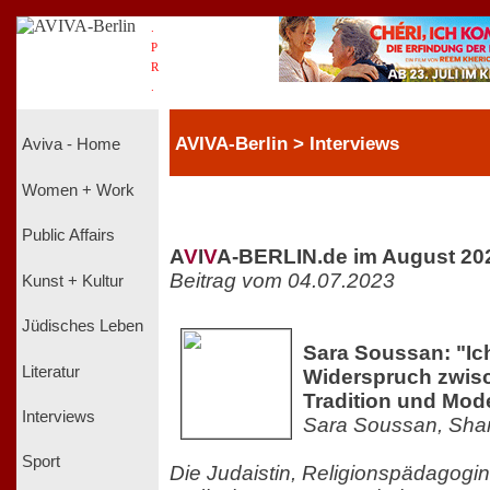
.
P
R
.
AVIVA-Berlin > Interviews
Aviva - Home
Women + Work
Public Affairs
A
V
I
V
A-BERLIN.de im August 20
Beitrag vom 04.07.2023
Kunst + Kultur
Jüdisches Leben
Sara Soussan: "Ic
Literatur
Widerspruch zwisc
Tradition und Mod
Interviews
Sara Soussan, Shar
Sport
Die Judaistin, Religionspädagogin,