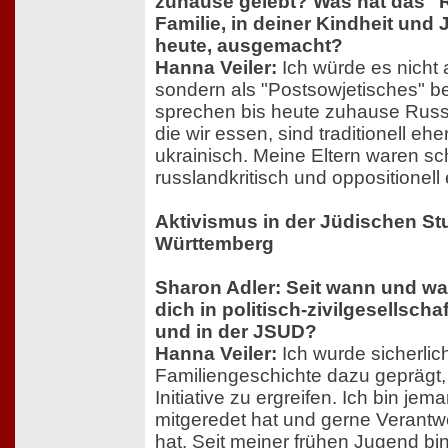
zuhause gelebt? Was hat das "R
Familie, in deiner Kindheit und
heute, ausgemacht?
Hanna Veiler:
Ich würde es nicht 
sondern als "Postsowjetisches" b
sprechen bis heute zuhause Russi
die wir essen, sind traditionell eh
ukrainisch. Meine Eltern waren s
russlandkritisch und oppositionell e
Aktivismus in der Jüdischen S
Württemberg
Sharon Adler: Seit wann und w
dich in politisch-zivilgesellsch
und in der JSUD?
Hanna Veiler:
Ich wurde sicherlic
Familiengeschichte dazu geprägt, 
Initiative zu ergreifen. Ich bin je
mitgeredet hat und gerne Veran
hat. Seit meiner frühen Jugend bin 