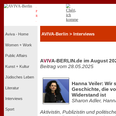
.
P
R
.
AVIVA-Berlin > Interviews
Aviva - Home
Women + Work
Public Affairs
A
V
I
V
A-BERLIN.de im August 20
Beitrag vom 28.05.2025
Kunst + Kultur
Jüdisches Leben
Hanna Veiler: Wir 
Literatur
Geschichte, die vo
Widerstand ist
Interviews
Sharon Adler, Hanna
Sport
Aktivistin, Publizistin und politisc