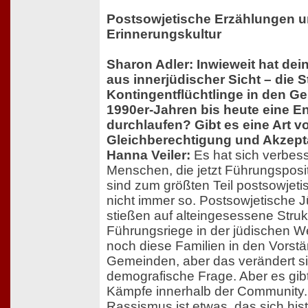
Postsowjetische Erzählungen 
Erinnerungskultur
Sharon Adler: Inwieweit hat de
aus innerjüdischer Sicht – die S
Kontingentflüchtlinge in den G
1990er-Jahren bis heute eine E
durchlaufen? Gibt es eine Art v
Gleichberechtigung und Akzep
Hanna Veiler:
Es hat sich verbess
Menschen, die jetzt Führungspos
sind zum größten Teil postsowjeti
nicht immer so. Postsowjetische 
stießen auf alteingesessene Strukt
Führungsriege in der jüdischen W
noch diese Familien in den Vorst
Gemeinden, aber das verändert sic
demografische Frage. Aber es gibt
Kämpfe innerhalb der Community. 
Rassismus ist etwas, das sich hist