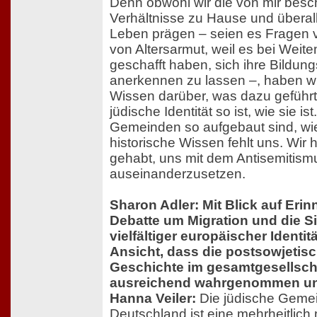
Denn obwohl wir die von mir bes
Verhältnisse zu Hause und überal
Leben prägen – seien es Fragen
von Altersarmut, weil es bei Weitem
geschafft haben, sich ihre Bildu
anerkennen zu lassen –, haben wi
Wissen darüber, was dazu geführt
jüdische Identität so ist, wie sie i
Gemeinden so aufgebaut sind, wie
historische Wissen fehlt uns. Wi
gehabt, uns mit dem Antisemitism
auseinanderzusetzen.
Sharon Adler: Mit Blick auf Erin
Debatte um Migration und die 
vielfältiger europäischer Identit
Ansicht, dass die postsowjetis
Geschichte im gesamtgesellscha
ausreichend wahrgenommen und
Hanna Veiler:
Die jüdische Gemei
Deutschland ist eine mehrheitlich