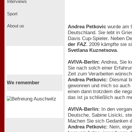
Interviews
Sport
About us
Andrea Petkovic
wurde am 9.
Deutschland. Sie lebt in Gri
Davis Cup-Spieler. Neben De
der
FAZ
. 2009 kämpfte sie si
Svetlana Kuznetsova
.
AVIVA-Berlin:
Andrea, Sie k
Sie nach solch einer Erfahru
Zeit zum Verarbeiten wünsc
Andrea Petkovic:
Diesmal bi
We remember
gewonnen und mich so auch ei
einen dann trotzdem die nega
das ist ja schließlich auch 
AVIVA-Berlin:
In den vergang
Deutsche, Sabine Lisicki, ste
Machen Sie sich Gedanken d
Andrea Petkovic:
Nein, eige