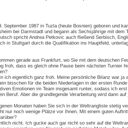
 September 1987 in Tuzla (heute Bosnien) geboren und kam
esheim bei Darmstadt und begann als Sechsjährige mit dem 
utsch spricht Andrea Petkovic auch fließend Serbisch, Eng
ch in Stuttgart durch die Qualifikation ins Hauptfeld, unterl
ommen gerade aus Frankfurt, wo Sie mit dem deutschen Fed
ng froh, dass es gleich ohne Pause beim nächsten Turnier hie
hen?
n ich eigentlich ganz froh. Meine persönliche Bilanz war ja 
n bisschen für die beiden Niederlagen in der ersten Runde g
tiven Emotionen im Team insgesamt runter, sodass ich erst m
mein Beruf. Aber die grundlegende Verarbeitung wird dann au
enen Monaten haben Sie sich in der Weltrangliste stetig ve
ht nur noch wenige Plätze vor Ihnen. Mit einem guten Auftritt 
arüber?
ntlich nicht. Ich gucke auch gar nicht so sehr auf die Weltr