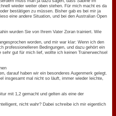
Außerdem muss man ja dazu sagen, dass Sabine im
 schnell wieder weiter oben stehen. Für mich macht es da
oder bestätigen zu müssen. Bisher gab es bei mir ja
eso eine andere Situation, und bei den Australian Open
hin wurden Sie von Ihrem Vater Zoran trainiert. Wie
angesprochen worden, und mir war klar: Wenn ich den
och professionelleren Bedingungen, und dazu gehört ein
ehr gut für mich lief, wollte ich keinen Trainerwechsel
nnen
den, darauf haben wir ein besonderes Augenmerk gelegt.
el insgesamt mal nicht so läuft, immer wieder leichte,
tur mit 1,2 gemacht und gelten als eine der
elligent, nicht wahr? Dabei schreibe ich mir eigentlich