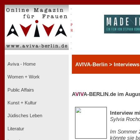
.
.
.
P
R
.
.
.
AVIVA-Berlin > Interviews
Aviva - Home
Women + Work
Public Affairs
A
V
I
V
A-BERLIN.de im Augus
Kunst + Kultur
Interview m
Jüdisches Leben
Sylvia Roch
Literatur
Im Sommer 20
könnte sie b