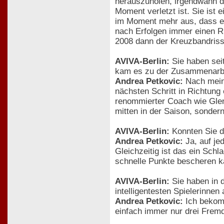
herauszuholen, irgendwann d
Moment verletzt ist. Sie ist 
im Moment mehr aus, dass es 
nach Erfolgen immer einen Rü
2008 dann der Kreuzbandriss
AVIVA-Berlin:
Sie haben seit
kam es zu der Zusammenarb
Andrea Petkovic:
Nach meine
nächsten Schritt in Richtung
renommierter Coach wie Glen 
mitten in der Saison, sonde
AVIVA-Berlin:
Konnten Sie d
Andrea Petkovic:
Ja, auf je
Gleichzeitig ist das ein Schl
schnelle Punkte bescheren ka
AVIVA-Berlin:
Sie haben in d
intelligentesten Spielerinnen
Andrea Petkovic:
Ich bekomm
einfach immer nur drei Fremd