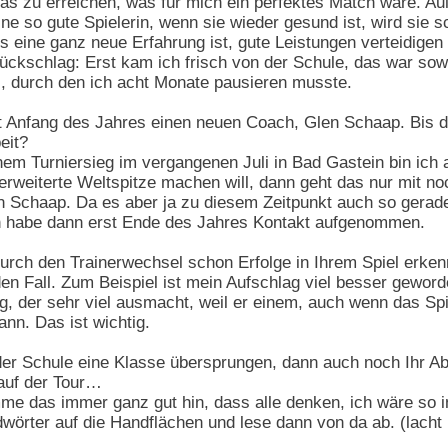
as zu erreichen, was für mich ein perfektes Match wäre. 
eine so gute Spielerin, wenn sie wieder gesund ist, wird sie
eine ganz neue Erfahrung ist, gute Leistungen verteidigen 
ckschlag: Erst kam ich frisch von der Schule, das war sowi
, durch den ich acht Monate pausieren musste.
 Anfang des Jahres einen neuen Coach, Glen Schaap. Bis da
eit?
m Turniersieg im vergangenen Juli in Bad Gastein bin ich 
 erweiterte Weltspitze machen will, dann geht das nur mit n
Schaap. Da es aber ja zu diesem Zeitpunkt auch so gerade s
rn habe dann erst Ende des Jahres Kontakt aufgenommen.
urch den Trainerwechsel schon Erfolge in Ihrem Spiel erke
den Fall. Zum Beispiel ist mein Aufschlag viel besser gewor
ag, der sehr viel ausmacht, weil er einem, auch wenn das Spi
nn. Das ist wichtig.
er Schule eine Klasse übersprungen, dann auch noch Ihr Abi
 auf der Tour…
e das immer ganz gut hin, dass alle denken, ich wäre so int
wörter auf die Handflächen und lese dann von da ab. (lacht