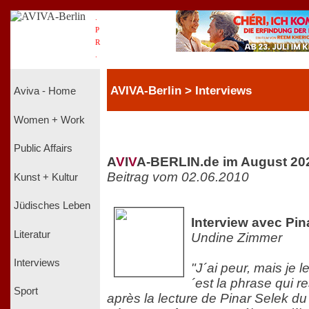
.
P
R
.
AVIVA-Berlin > Interviews
Aviva - Home
Women + Work
Public Affairs
A
V
I
V
A-BERLIN.de im August 20
Beitrag vom 02.06.2010
Kunst + Kultur
Jüdisches Leben
Interview avec Pin
Literatur
Undine Zimmer
Interviews
"J´ai peur, mais je
´est la phrase qui 
Sport
après la lecture de Pinar Selek du