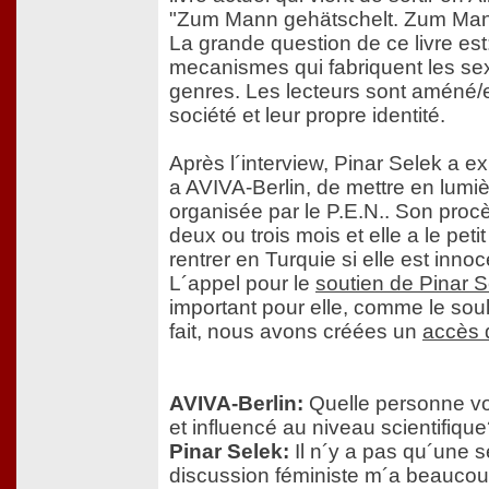
"Zum Mann gehätschelt. Zum Mann 
La grande question de ce livre est
mecanismes qui fabriquent les sex
genres. Les lecteurs sont améné/es
société et leur propre identité.
Après l´interview, Pinar Selek a 
a AVIVA-Berlin, de mettre en lumiè
organisée par le P.E.N.. Son proc
deux ou trois mois et elle a le peti
rentrer en Turquie si elle est inno
L´appel pour le
soutien de Pinar S
important pour elle, comme le soul
fait, nous avons créées un
accès d
AVIVA-Berlin:
Quelle personne vou
et influencé au niveau scientifiqu
Pinar Selek:
Il n´y a pas qu´une 
discussion féministe m´a beaucoup