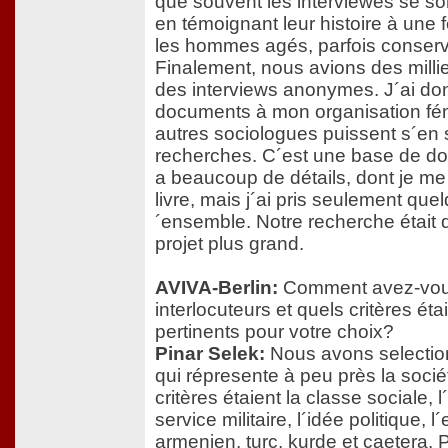
que souvent les interviewés se son
en témoignant leur histoire à un
les hommes agés, parfois conserv
Finalement, nous avions des mill
des interviews anonymes. J´ai do
documents à mon organisation fém
autres sociologues puissent s´en s
recherches. C´est une base de donn
a beaucoup de détails, dont je me
livre, mais j´ai pris seulement quel
´ensemble. Notre recherche était 
projet plus grand.
AVIVA-Berlin:
Comment avez-vous
interlocuteurs et quels critères éta
pertinents pour votre choix?
Pinar Selek:
Nous avons selection
qui répresente à peu près la socié
critères étaient la classe sociale, l
service militaire, l´idée politique, l´
armenien, turc, kurde et caetera. 