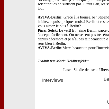
scientifiques ne suffisent pas. Il faut l´art, les s
tout.
AVIVA-Berlin:
Grace à la bourse, le "Stipen
habitez depuis quelques mois à Berlin et reste
vous aimez le plus à Berlin?
Pinar Selek:
Le vert! Et j´aime Berlin, parce q
´accepte facilement. On ne se sent pas très étra
depuis décembre et je n´ai pas fait beaucoup d
sens bien à Berlin.
AVIVA-Berlin:
Merci beaucoup pour l'interv
Traduit par Marie Heidingsfelder
Lesen Sie die deutsche Übers
Be
Interviews