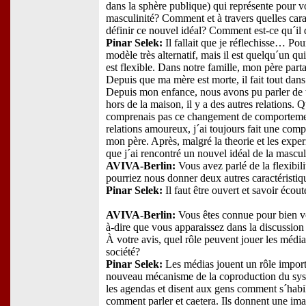
dans la sphère publique) qui représente pour v
masculinité? Comment et à travers quelles car
définir ce nouvel idéal? Comment est-ce qu´il d
Pinar Selek:
Il fallait que je réflechisse… Po
modèle très alternatif, mais il est quelqu´un qui
est flexible. Dans notre famille, mon père part
Depuis que ma mère est morte, il fait tout dans 
Depuis mon enfance, nous avons pu parler de t
hors de la maison, il y a des autres relations. Q
comprenais pas ce changement de comportement
relations amoureux, j´ai toujours fait une com
mon père. Après, malgré la theorie et les exper
que j´ai rencontré un nouvel idéal de la mascul
AVIVA-Berlin:
Vous avez parlé de la flexibili
pourriez nous donner deux autres caractéristiq
Pinar Selek:
Il faut être ouvert et savoir écout
AVIVA-Berlin:
Vous êtes connue pour bien vo
à-dire que vous apparaissez dans la discussion 
À votre avis, quel rôle peuvent jouer les méd
société?
Pinar Selek:
Les médias jouent un rôle import
nouveau mécanisme de la coproduction du sys
les agendas et disent aux gens comment s´habi
comment parler et caetera. Ils donnent une image