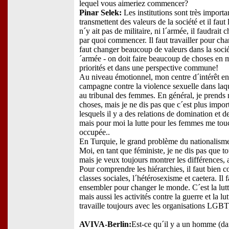
lequel vous aimeriez commencer?
Pinar Selek:
Les institutions sont très importa
transmettent des valeurs de la société et il faut 
n´y ait pas de militaire, ni l´armée, il faudrait
par quoi commencer. Il faut travailler pour chan
faut changer beaucoup de valeurs dans la société
´armée - on doit faire beaucoup de choses en 
priorités et dans une perspective commune!
Au niveau émotionnel, mon centre d´intérêt en
campagne contre la violence sexuelle dans laquel
au tribunal des femmes. En général, je prends
choses, mais je ne dis pas que c´est plus impo
lesquels il y a des relations de domination et d
mais pour moi la lutte pour les femmes me touc
occupée..
En Turquie, le grand problème du nationalisme 
Moi, en tant que féministe, je ne dis pas que t
mais je veux toujours montrer les différences, 
Pour comprendre les hiérarchies, il faut bien co
classes sociales, l´hétérosexisme et caetera. Il f
ensembler pour changer le monde. C´est la lut
mais aussi les activités contre la guerre et la lut
travaille toujours avec les organisations LGBT,
AVIVA-Berlin:
Est-ce qu´il y a un homme (da