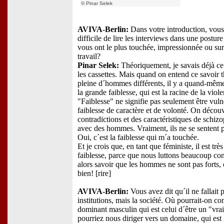
© Pinar Selek
AVIVA-Berlin:
Dans votre introduction, vous 
difficile de lire les interviews dans une postu
vous ont le plus touchée, impressionnée ou sur
travail?
Pinar Selek:
Théoriquement, je savais déjà ce
les cassettes. Mais quand on entend ce savoir 
pleine d´hommes différents, il y a quand-même
la grande faiblesse, qui est la racine de la vi
"Faiblesse" ne signifie pas seulement être vuln
faiblesse de caractère et de volonté. On déco
contradictions et des caractéristiques de schizo
avec des hommes. Vraiment, ils ne se sentent pa
Oui, c´est la faiblesse qui m´a touchée.
Et je crois que, en tant que féministe, il est tr
faiblesse, parce que nous luttons beaucoup con
alors savoir que les hommes ne sont pas forts, 
bien! [rire]
AVIVA-Berlin:
Vous avez dit qu´il ne fallait
institutions, mais la société. Où pourrait-on c
dominant masculin qui est celui d´être un "vr
pourriez nous diriger vers un domaine, qui est