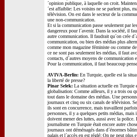
´opinion publique, à laquelle on croit. Maintena
´est affaiblie: Les voisins ne se parlent plus, m
télévision. On est dans le secteur de la commun
une non-communication.
Et si la communication passe seulement par les 
dangereux pour l´avenir. Dans la société, il fa
autre communication. Il faudrait qu´on crée d´
communication, ou bien des médias plus alte
comme mon magazine féministe ou comme des
ce ne sont pas seulement les médias, il faut avo
contacts, d´autres moyens de communication et
Pour la communication, il faut beaucoup pense
AVIVA-Berlin:
En Turquie, quelle est la situ
la liberté de presse?
Pinar Selek:
La situation actuelle en Turquie 
globalisation: Comme ailleurs, il y a trois ou 
tout dans le domaine des médias. Une personn
journaux et cinq ou six canals de télévision. Se
ils sont en concurrence, mais travaillent parfoi
personnes, il y a quelques petits médias, mais il
doivent mener des luttes, aussi avec la police. I
journalisme en Turquie était encore autre chose
journaux ont déménagés dans d´énormes bâti
palais et l´accès en est réglé: On ne peut plus 