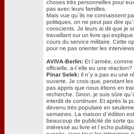
choses très personnelles pour eux,
pas avec leurs familles.
Mais vue qu´ils ne connaissent p
politiques, on ne peut pas dire qu´il
conscients. Je leurs ai dit que je 
travaillant sur un livre qui expliq
cours du service militaire. Cette o
pour ne pas orienter les interviews
AVIVA-Berlin:
Et l´armée, comme 
officielle, a-t´elle eu une réaction?
Pinar Selek:
Il n´y a pas eu une ré
ouverte. Je crois que, pendant les 
pas appris que nous étions en train
recherche. Sinon, je suis sûre qu´
interdit de continuer. Et après la pu
devenu très populaire en seulem
semaines. La maison d´édition est 
beaucoup de publicité de sorte qu
intéressé au livre et l´echo publi
succès, avec tous les interviews e