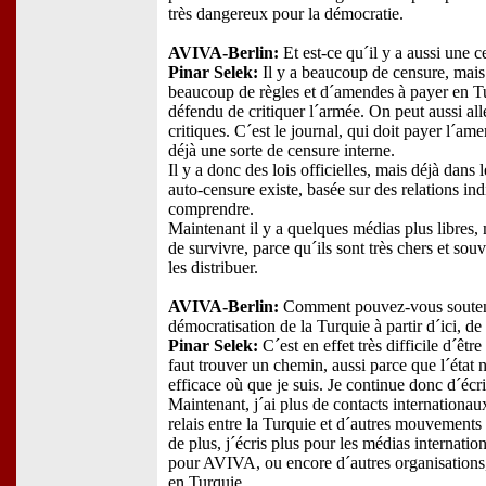
très dangereux pour la démocratie.
AVIVA-Berlin:
Et est-ce qu´il y a aussi une c
Pinar Selek:
Il y a beaucoup de censure, mais el
beaucoup de règles et d´amendes à payer en Tu
défendu de critiquer l´armée. On peut aussi all
critiques. C´est le journal, qui doit payer l´am
déjà une sorte de censure interne.
Il y a donc des lois officielles, mais déjà dans 
auto-censure existe, basée sur des relations indir
comprendre.
Maintenant il y a quelques médias plus libres, m
de survivre, parce qu´ils sont très chers et sou
les distribuer.
AVIVA-Berlin:
Comment pouvez-vous soutenir
démocratisation de la Turquie à partir d´ici, d
Pinar Selek:
C´est en effet très difficile d´être
faut trouver un chemin, aussi parce que l´état 
efficace où que je suis. Je continue donc d´écrir
Maintenant, j´ai plus de contacts internationau
relais entre la Turquie et d´autres mouvements 
de plus, j´écris plus pour les médias interna
pour AVIVA, ou encore d´autres organisations, 
en Turquie.