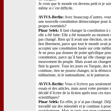
Je crois que le monde est devenu petit et je sui
même si c´est difficile.
AVIVA-Berlin:
Avec beaucoup d´autres, vous
une nouvelle constitution démocratique pour l
propos essentiels?
Pinar Selek:
Il faut changer la constitution à 
elle a été faite: Elle a été instaurée au moment
pas changé. Bien qu´il avait une élection, on n
lieu librement, parce que tout le monde avait p
accepter une constitution basée sur cette méth
Je ne peux pas donner de point spécifique po
constitution, parce qu´il faut qu´elle change pa
mouvement du peuple. Mais avant un changement
finir la guerre. Tous les jours en Turquie, des
continue, rien ne pourra changer, ni la démocrati
militarisme, ni le nationalisme, ni le patriarcat.
AVIVA-Berlin:
Vous n´écrivez pas seulement 
essais et des articles, mais aussi votre premi
décidé d´écrire de la fiction après tous ces trav
scientifiques?
Pinar Selek:
En effet, je n´ai pas changé. Déj
travaillé sur des minorités et je continue à pos
sociologiques. Mais je crois que pour comprend