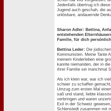
Jedenfalls übertrug ich dies
Jugend auch geschah, die ass
unlösbare, andauernde Denk
Sharon Adler: Bettina, Anf
entstehenden Elternhäusern
Familie, für dich persönlic
Bettina Leder:
Die jüdischen
Kommunisten. Meine Tante An
meinem Kinderleben eine groß
kannte niemanden, der in die
ihrer Familie sei manchmal 
Als ich klein war, war ich vi
schwer zu schaffen gemacht, 
Umzug zum ersten Mal einen w
saß und stand, liebte klassi
verbringen und waren unzertre
Exil in der Schweiz gewesen, 
Schlenstedt zusammen mit me