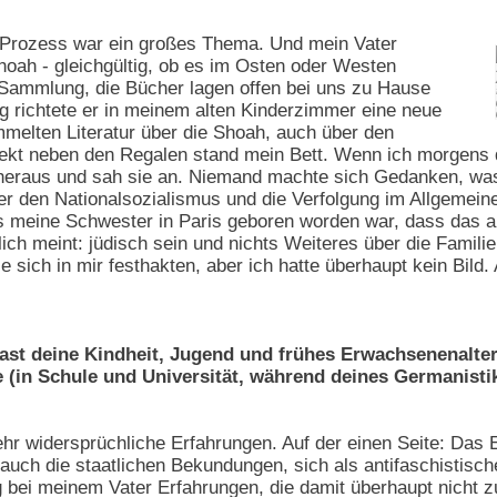
-Prozess war ein großes Thema. Und mein Vater
hoah - gleichgültig, ob es im Osten oder Westen
 Sammlung, die Bücher lagen offen bei uns zu Hause
richtete er in meinem alten Kinderzimmer eine neue
ammelten Literatur über die Shoah, auch über den
rekt neben den Regalen stand mein Bett. Wenn ich morgens 
 heraus und sah sie an. Niemand machte sich Gedanken, was 
ber den Nationalsozialismus und die Verfolgung im Allgemein
s meine Schwester in Paris geboren worden war, dass das al
lich meint: jüdisch sein und nichts Weiteres über die Famil
sich in mir festhakten, aber ich hatte überhaupt kein Bild. A
hast deine Kindheit, Jugend und frühes Erwachsenenalte
(in Schule und Universität, während deines Germanisti
r widersprüchliche Erfahrungen. Auf der einen Seite: Das 
 auch die staatlichen Bekundungen, sich als antifaschistisc
bei meinem Vater Erfahrungen, die damit überhaupt nicht