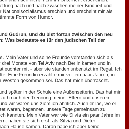
inbettung nach und nach zwischen meiner Kindheit und
r Nationalsozialismus erschien und erscheint mir als
stimmte Form von Humor.
 und Gudrun, und du bist fortan zwischen den neu
: Was bedeutete es für den jüdischen Teil der
iös. Mein Vater und seine Freunde verstanden sich als
drei Monate von Tel Aviv nach Berlin kamen und in
tleuchter mit - aber sie standen unbenutzt im Regal. Ich
e. Eine Freundin erzählte mir vor ein paar Jahren, in
em Westen gekommen sei. Das hat mich überrascht.
 und später in der Schule eine Außenseiterin. Das hat mir
ls ich nach der Trennung meiner Eltern und unserem
und wir waren uns ziemlich ähnlich. Auch er las, wo er
ehütet waren, begannen, unsere Tage gemeinsam zu
ich kannten. Mein Vater war wie Silvia ein paar Jahre im
nt haben sie sich erst, als Silvia und Dieter
nach Hause kamen. Daran habe ich aber keine