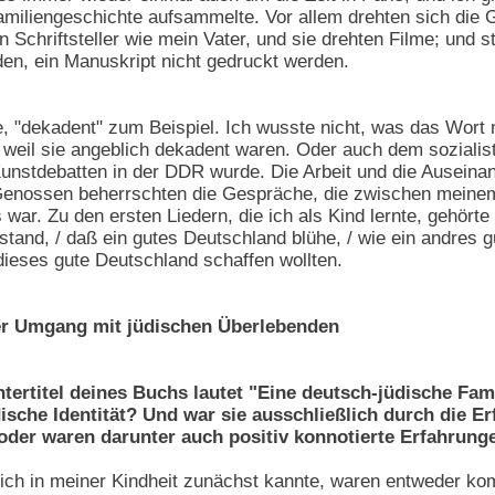
amiliengeschichte aufsammelte. Vor allem drehten sich die 
n Schriftsteller wie mein Vater, und sie drehten Filme; und 
rden, ein Manuskript nicht gedruckt werden.
e, "dekadent" zum Beispiel. Ich wusste nicht, was das Wort
, weil sie angeblich dekadent waren. Oder auch dem sozial
unstdebatten in der DDR wurde. Die Arbeit und die Auseina
 Genossen beherrschten die Gespräche, die zwischen meinem
s war. Zu den ersten Liedern, die ich als Kind lernte, gehör
rstand, / daß ein gutes Deutschland blühe, / wie ein andres 
ieses gute Deutschland schaffen wollten.
er Umgang mit jüdischen Überlebenden
Untertitel deines Buchs lautet "Eine deutsch-jüdische F
dische Identität? Und war sie ausschließlich durch die E
 oder waren darunter auch positiv konnotierte Erfahrun
 ich in meiner Kindheit zunächst kannte, waren entweder ko