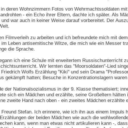
 in deren Wohnzimmern Fotos von Wehrmachtssoldaten mit T
androhten - ein Echo ihrer Eltern, dachte ich später. Als M
en und war auch in keiner Weise darauf vorbereitet. Der Ausz
Welt.
en Filmverleih zu arbeiten und ich befreundete mich mit dem 
 im Leben antisemitische Witze, die mich wie ein Messer tra
ange die Sprache.
ann ich eine Schule mit erweitertem Russischunterricht z
schichtsunterricht. Wir lernten das "Moorsoldaten"-Lied sin
 Friedrich Wolfs Erzählung "Kiki" und sein Drama "Profess
s gekämpft hatten; Besuche in Konzentrationslagern waren 
e der Nationalsozialismus in der 9. Klasse thematisiert; inn
ete sich ein Mädchen und erzählte, seine Großeltern hätten 
 eine zweite Hand nach oben - ein zweites Mädchen erzählte 
 Freund Stefan. Ich erinnere, wie ich ihn aus einem Impul
e Erzählungen der beiden Mädchen wie auch die wohlwollende
echen kann, wenn man etwas nicht artikulieren kann -, das