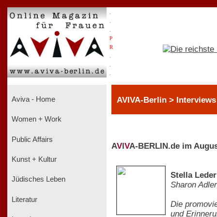
.
.
.
P
R
.
.
.
AVIVA-Berlin > Interviews
Aviva - Home
Women + Work
Public Affairs
A
V
I
V
A-BERLIN.de im Augus
Kunst + Kultur
Stella Lede
Jüdisches Leben
Sharon Adler,
Literatur
Die promovier
und Erinneru