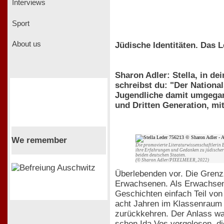
Interviews
Sport
About us
Jüdische Identitäten. Das 
Sharon Adler: Stella, in d
schreibst du: "Der Nationa
Jugendliche damit umgegan
und Dritten Generation, mi
We remember
Die promovierte Literaturwissenschaftlerin Be
ihre Erfahrungen und Gedanken zu jüdischer 
beiden deutschen Staaten.
(© Sharon Adler/PIXELMEER, 2022)
Überlebenden vor. Die Grenzz
Erwachsenen. Als Erwachsene 
Geschichten einfach Teil von
acht Jahren im Klassenraum 
zurückkehren. Der Anlass war
schon Ida Vos vorgelesen, di