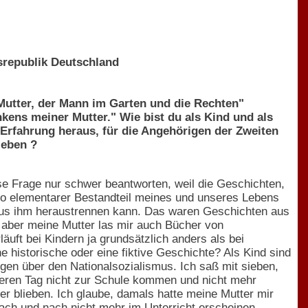
srepublik Deutschland
Mutter, der Mann im Garten und die Rechten"
kens meiner Mutter." Wie bist du als Kind und als
Erfahrung heraus, für die Angehörigen der Zweiten
leben ?
e Frage nur schwer beantworten, weil die Geschichten,
n so elementarer Bestandteil meines und unseres Lebens
 aus ihm heraustrennen kann. Das waren Geschichten aus
 aber meine Mutter las mir auch Bücher von
uft bei Kindern ja grundsätzlich anders als bei
 historische oder eine fiktive Geschichte? Als Kind sind
ngen über den Nationalsozialismus. Ich saß mit sieben,
deren Tag nicht zur Schule kommen und nicht mehr
er blieben. Ich glaube, damals hatte meine Mutter mir
nach und nach nicht mehr im Unterricht erscheinen.