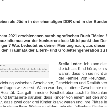
Leben als Jüdin in der ehemaligen DDR und in der Bunde
einem 2021 erschienenen autobiografischen Buch "Meine 
lsozialismus war der konkurrenzlose Mittelpunkt des Den
gen? Was bedeutet es deiner Meinung nach, aus dieser 
t den Traumata der Eltern- und Großelterngeneration zu 
Stella Leder:
Ich kann dies
die ich als Kind hörte, ei
ttina Leder und die Publizistin Stella Leder teilen
Identität, Antisemitismus und Erinnerungskultur in
waren, dass ich sie nicht
der Familie, von Freunden,
iehung zwischen Geschichte, Geschichten und Realität verlä
fragen wir zuerst: Wann war das, ist diese Geschichte eine
 Realität. Das galt in meiner Kindheit eben auch für Erzählu
und fantasierte darüber, dass Kinder von einem auf den an
, dass zwei oder drei Kinder krank waren und ihre Plätze le
e in einem ihrer Bücher schildert, wie die jüdischen Kinder 