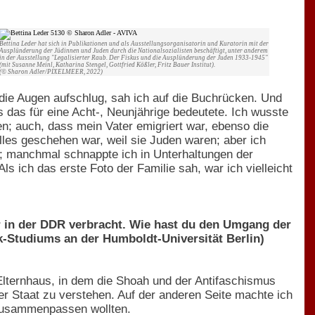
Bettina Leder hat sich in Publikationen und als Ausstellungsorganisatorin und Kuratorin mit der
Ausplünderung der Jüdinnen und Juden durch die Nationalsozialisten beschäftigt, unter anderem
in der Ausstellung "Legalisierter Raub. Der Fiskus und die Ausplünderung der Juden 1933-1945"
(mit Susanne Meinl, Katharina Stengel, Gottfried Kößler, Fritz Bauer Institut).
(© Sharon Adler/PIXELMEER, 2022)
die Augen aufschlug, sah ich auf die Buchrücken. Und
das für eine Acht-, Neunjährige bedeutete. Ich wusste
en; auch, dass mein Vater emigriert war, ebenso die
les geschehen war, weil sie Juden waren; aber ich
ie; manchmal schnappte ich in Unterhaltungen der
ls ich das erste Foto der Familie sah, war ich vielleicht
r in der DDR verbracht. Wie hast du den Umgang der
k-Studiums an der Humboldt-Universität Berlin)
Elternhaus, in dem die Shoah und der Antifaschismus
her Staat zu verstehen. Auf der anderen Seite machte ich
 zusammenpassen wollten.