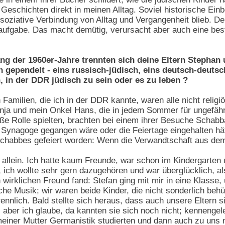
e Geschichten direkt in meinen Alltag. Soviel historische E
oziative Verbindung von Alltag und Vergangenheit blieb. De
aufgabe. Das macht demütig, verursacht aber auch eine be
ang der 1960er-Jahre trennten sich deine Eltern Stephan
 gependelt - eins russisch-jüdisch, eins deutsch-deutsch
h, in der DDR jüdisch zu sein oder es zu leben ?
 Familien, die ich in der DDR kannte, waren alle nicht relig
ja und mein Onkel Hans, die in jedem Sommer für ungefähr 
e Rolle spielten, brachten bei einem ihrer Besuche Schabba
 Synagoge gegangen wäre oder die Feiertage eingehalten hätt
Schabbes gefeiert worden: Wenn die Verwandtschaft aus d
el allein. Ich hatte kaum Freunde, war schon im Kindergarten
ich wollte sehr gern dazugehören und war überglücklich, a
irklichen Freund fand: Stefan ging mit mir in eine Klasse, 
sche Musik; wir waren beide Kinder, die nicht sonderlich b
nnlich. Bald stellte sich heraus, dass auch unsere Eltern s
aber ich glaube, da kannten sie sich noch nicht; kennengeler
iner Mutter Germanistik studierten und dann auch zu uns 