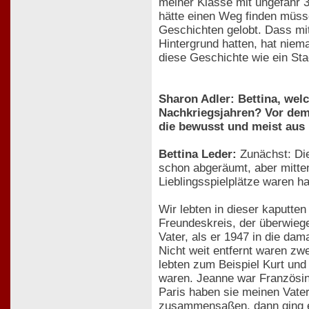
meiner Klasse mit ungefähr 3
hätte einen Weg finden müsse
Geschichten gelobt. Dass mit
Hintergrund hatten, hat niema
diese Geschichte wie ein Sta
Sharon Adler: Bettina, wel
Nachkriegsjahren? Vor dem
die bewusst und meist aus
Bettina Leder:
Zunächst: Die
schon abgeräumt, aber mitte
Lieblingsspielplätze waren h
Wir lebten in dieser kaputten
Freundeskreis, der überwie
Vater, als er 1947 in die da
Nicht weit entfernt waren zw
lebten zum Beispiel Kurt und
waren. Jeanne war Französin
Paris haben sie meinen Vater
zusammensaßen, dann ging es