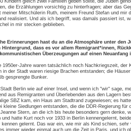
0 Kindern gleich zwei Familien geben sollte, die Juden geho
n, die Erzählungen vorsichtig zu hinterfragen; aber das Geg
 meiner Mitschülerin Ruth, meinem Freund Stefan und mir dr
nd realisiert. Und als ich begriff, was damals passiert ist, 
chel in mir stecken geblieben.
che Erinnerungen hast du an die Atmosphäre unter den J
 Hintergrund, dass es vor allem Remigrant*innen, Rüc
 kommunistischen Überzeugungen auf einen Neuanfang i
 1950er-Jahre waren tatsächlich noch Nachkriegszeit, der K
n in der Stadt waren riesige Brachen entstanden; die Häuse
alb gesprengte Bunker.
 Stadt Berlin wie auf einer Insel, und wenn ich "wir" sage, 
gend aus Remigranten und Überlebenden aus den Lagern bes
malige SBZ kam, ein Haus am Stadtrand zugewiesen; es hatt
ei kleine Siedlungen entstanden, die die DDR-Regierung für
 Jeanne Stern, an die ich bis heute besonders gern denke, 
 und hatte Kurt noch vor 1933 in Berlin kennengelernt, be
 kennen gelernt. Das war ein, wie mir als Kind schien, sehr 
 immer wieder einmal auch um die Zeit in Paris, und ich g