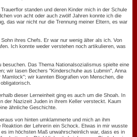
rauerflor standen und deren Kinder mich in der Schule
ädchen von acht oder auch zwölf Jahren konnte ich die
ug, das war nicht nur die Trennung meiner Eltern, es war
Sohn ihres Chefs. Er war nur wenig älter als ich. Von
fen. Ich konnte weder verstehen noch artikulieren, was
u besuchen. Das Thema Nationalsozialismus spielte eine
gen; wir lasen Bechers "Kinderschuhe aus Lubmin", Anna
or Mamlock"; wir kannten Biografien von Menschen, die
obligatorisch.
erhalb dieser Lerneinheit ging es auch um die Shoah. In
in der Nazizeit Juden in ihrem Keller versteckt. Kaum
eine ähnliche Geschichte.
s heraus von hinten umklammerte und mich an ihm
 Reaktion der Lehrerin ein Schock. Etwas in mir wusste
s es im höchsten Maß unwahrscheinlich war, dass es in