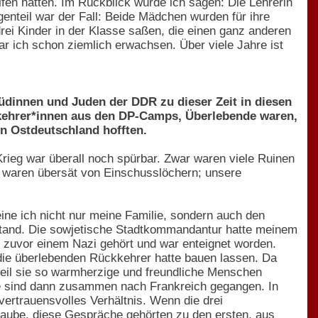
lfen hatten. Im Rückblick würde ich sagen: Die Lehrerin
enteil war der Fall: Beide Mädchen wurden für ihre
ei Kinder in der Klasse saßen, die einen ganz anderen
war ich schon ziemlich erwachsen. Über viele Jahre ist
üdinnen und Juden der DDR zu dieser Zeit in diesen
kkehrer*innen aus den DP-Camps, Überlebende waren,
n Ostdeutschland hofften.
rieg war überall noch spürbar. Zwar waren viele Ruinen
r waren übersät von Einschusslöchern; unsere
meine ich nicht nur meine Familie, sondern auch den
tand. Die sowjetische Stadtkommandantur hatte meinem
e zuvor einem Nazi gehört und war enteignet worden.
 die überlebenden Rückkehrer hatte bauen lassen. Da
weil sie so warmherzige und freundliche Menschen
ide sind dann zusammen nach Frankreich gegangen. In
vertrauensvolles Verhältnis. Wenn die drei
laube, diese Gespräche gehörten zu den ersten, aus