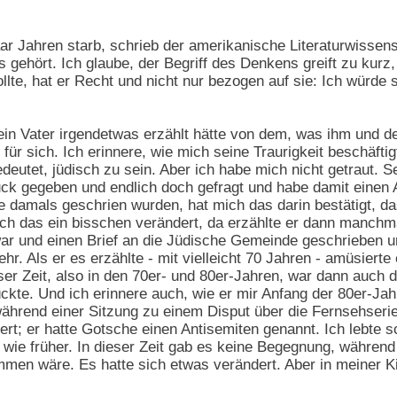
aar Jahren starb, schrieb der amerikanische Literaturwisse
gehört. Ich glaube, der Begriff des Denkens greift zu kurz,
ollte, hat er Recht und nicht nur bezogen auf sie: Ich wür
in Vater irgendetwas erzählt hätte von dem, was ihm und der
r sich. Ich erinnere, wie mich seine Traurigkeit beschäftig
edeutet, jüdisch zu sein. Aber ich habe mich nicht getraut. 
ck gegeben und endlich doch gefragt und habe damit einen Au
die damals geschrien wurden, hat mich das darin bestätigt, das
ich das ein bisschen verändert, da erzählte er dann manch
r und einen Brief an die Jüdische Gemeinde geschrieben und 
r. Als er es erzählte - mit vielleicht 70 Jahren - amüsierte 
eser Zeit, also in den 70er- und 80er-Jahren, war dann auch
kte. Und ich erinnere auch, wie er mir Anfang der 80er-Ja
während einer Sitzung zu einem Disput über die Fernsehser
iert; er hatte Gotsche einen Antisemiten genannt. Ich lebte 
t wie früher. In dieser Zeit gab es keine Begegnung, während
en wäre. Es hatte sich etwas verändert. Aber in meiner K