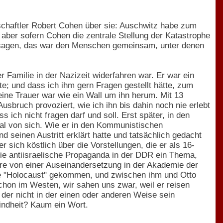
nschaftler Robert Cohen über sie: Auschwitz habe zum
 aber sofern Cohen die zentrale Stellung der Katastrophe
de sagen, das war den Menschen gemeinsam, unter denen
 Familie in der Nazizeit widerfahren war. Er war ein
te; und dass ich ihm gern Fragen gestellt hätte, zum
Seine Trauer war wie ein Wall um ihn herum. Mit 13
sbruch provoziert, wie ich ihn bis dahin noch nie erlebt
s ich nicht fragen darf und soll. Erst später, in den
mal von sich. Wie er in den Kommunistischen
seinen Austritt erklärt hatte und tatsächlich gedacht
er sich köstlich über die Vorstellungen, die er als 16-
 die antiisraelische Propaganda in der DDR ein Thema,
hre von einer Auseinandersetzung in der Akademie der
ie "Holocaust" gekommen, und zwischen ihm und Otto
schon im Westen, wir sahen uns zwar, weil er reisen
 der nicht in der einen oder anderen Weise sein
indheit? Kaum ein Wort.