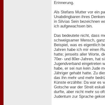
Erinnerung.
Als Stefans Mutter vor ein p
Unabdingbaren ihres Denkens 
in Silvias Sein bezeichnen w
ich aufgewachsen bin.
Das bedeutete nicht, dass me
schweigsamer Mensch, ganz fü
Beispiel, was es eigentlich b
Jahren habe ich mir einen Ru
hatte; jenseits aller Worte, 
70er- und 80er-Jahren, hat s
Jugendverband eingetreten wa
habe, er sei nun kein Jude meh
Jähriger gehabt hatte. Zu di
das ihn mehr und mehr bedrüc
Künste erzählte: Da war es 
Gotsche war der Streit eskal
durfte, aber nicht mehr so of
Judentum zur Sprache gekomm