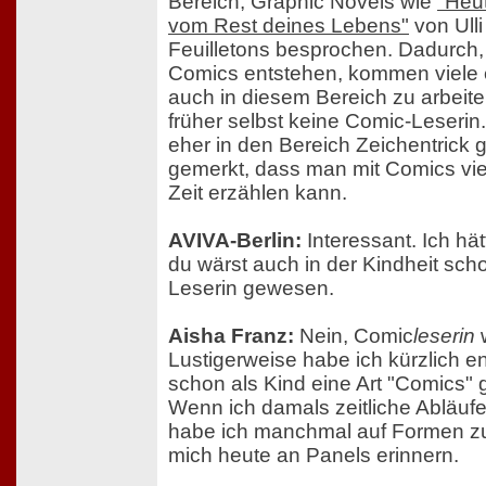
Bereich, Graphic Novels wie
"Heut
vom Rest deines Lebens"
von Ulli
Feuilletons besprochen. Dadurch
Comics entstehen, kommen viele er
auch in diesem Bereich zu arbeite
früher selbst keine Comic-Leserin. 
eher in den Bereich Zeichentrick
gemerkt, dass man mit Comics vie
Zeit erzählen kann.
AVIVA-Berlin:
Interessant. Ich hätt
du wärst auch in der Kindheit scho
Leserin gewesen.
Aisha Franz:
Nein, Comic
leserin
w
Lustigerweise habe ich kürzlich en
schon als Kind eine Art "Comics" 
Wenn ich damals zeitliche Abläufe 
habe ich manchmal auf Formen zur
mich heute an Panels erinnern.