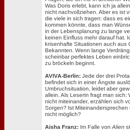
Was Doris erlebt, kann ich ja alle
nicht nachvollziehen. Aber es ist v
die viele in sich tragen: dass es e
kommen könnte, dass man Wünsc
in der Lebensplanung zu lange ver
keinen Einfluss mehr darauf hat. 
krisenhafte Situationen auch aus
Bekannten. Wenn lange Verdrängte
scheinbar perfektes Leben einbri
zu bröckeln beginnt.
AVIVA-Berlin:
Jede der drei Prota
befindet sich in einer Ängste aus
Umbruchsituation, leidet aber gew
allein. Als LeserIn fragt man sich
nicht miteinander, erzählen sich 
Sorgen? Ist Miteinandersprechen
nicht möglich?
Aisha Franz:
Im Falle von
Alien
st