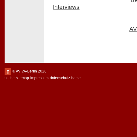
Be
Interviews
AV
© AVIVA-Berlin 2026
suche
sitemap
impressum
datenschutz
home