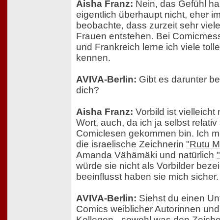
Aisha Franz:
Nein, das Gefühl h
eigentlich überhaupt nicht, eher i
beobachte, dass zurzeit sehr vie
Frauen entstehen. Bei Comicmes
und Frankreich lerne ich viele tol
kennen.
AVIVA-Berlin:
Gibt es darunter be
dich?
Aisha Franz:
Vorbild ist vielleicht
Wort, auch, da ich ja selbst relati
Comiclesen gekommen bin. Ich ma
die israelische Zeichnerin
"Rutu 
Amanda Vähämäki und natürlich
würde sie nicht als Vorbilder beze
beeinflusst haben sie mich sicher.
AVIVA-Berlin:
Siehst du einen Un
Comics weiblicher Autorinnen un
Kollegen - sowohl was den Zeichen