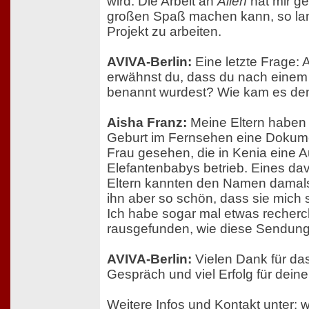
wird. Die Arbeit an
Alien
hat mir ge
großen Spaß machen kann, so lan
Projekt zu arbeiten.
AVIVA-Berlin:
Eine letzte Frage: 
erwähnst du, dass du nach einem
benannt wurdest? Wie kam es de
Aisha Franz:
Meine Eltern haben
Geburt im Fernsehen eine Dokume
Frau gesehen, die in Kenia eine Au
Elefantenbabys betrieb. Eines da
Eltern kannten den Namen damals 
ihn aber so schön, dass sie mich
Ich habe sogar mal etwas recherchi
rausgefunden, wie diese Sendung
AVIVA-Berlin:
Vielen Dank für da
Gespräch und viel Erfolg für dein
Weitere Infos und Kontakt unter:
w