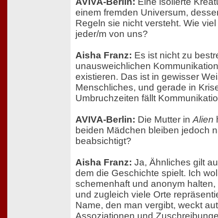
AVIVA-Berlin:
Eine isolierte Kreat
einem fremden Universum, desse
Regeln sie nicht versteht. Wie vie
jeder/m von uns?
Aisha Franz:
Es ist nicht zu bestr
unausweichlichen Kommunikation
existieren. Das ist in gewisser We
Menschliches, und gerade in Kris
Umbruchzeiten fällt Kommunikati
AVIVA-Berlin:
Die Mutter in
Alien
h
beiden Mädchen bleiben jedoch 
beabsichtigt?
Aisha Franz:
Ja, Ähnliches gilt au
dem die Geschichte spielt. Ich wol
schemenhaft und anonym halten, 
und zugleich viele Orte repräsent
Name, den man vergibt, weckt au
Assoziationen und Zuschreibungen