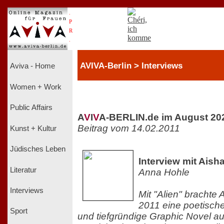
.
P
R
.
AVIVA-Berlin > Interviews
Aviva - Home
Women + Work
Public Affairs
A
V
I
V
A-BERLIN.de im August 20
Beitrag vom 14.02.2011
Kunst + Kultur
Jüdisches Leben
Interview mit Aish
Literatur
Anna Hohle
Interviews
Mit "Alien" brachte
2011 eine poetisch
Sport
und tiefgründige Graphic Novel a