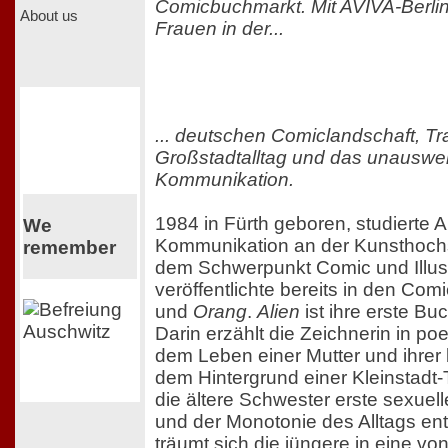
Comicbuchmarkt. Mit AVIVA-Berlin
About us
Frauen in der...
... deutschen Comiclandschaft, T
Großstadtalltag und das unauswei
Kommunikation.
1984 in Fürth geboren, studierte A
We
Kommunikation an der Kunsthochs
remember
dem Schwerpunkt Comic und Illust
veröffentlichte bereits in den Co
und
Orang
.
Alien
ist ihre erste Bu
Darin erzählt die Zeichnerin in po
dem Leben einer Mutter und ihrer
dem Hintergrund einer Kleinstadt
die ältere Schwester erste sexuel
und der Monotonie des Alltags ent
träumt sich die jüngere in eine vo