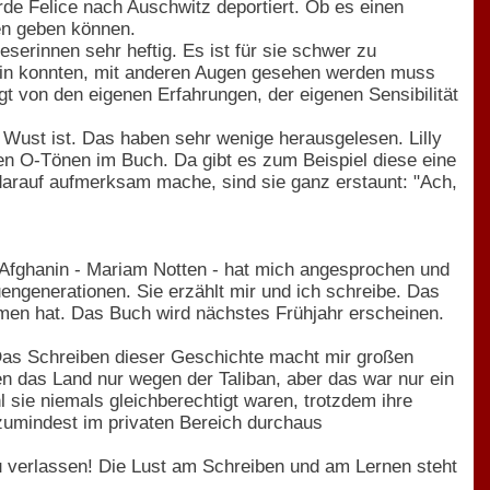
de Felice nach Auschwitz deportiert. Ob es einen
en geben können.
eserinnen sehr heftig. Es ist für sie schwer zu
 sein konnten, mit anderen Augen gesehen werden muss
gt von den eigenen Erfahrungen, der eigenen Sensibilität
ly Wust ist. Das haben sehr wenige herausgelesen. Lilly
den O-Tönen im Buch. Da gibt es zum Beispiel diese eine
 darauf aufmerksam mache, sind sie ganz erstaunt: "Ach,
e Afghanin - Mariam Notten - hat mich angesprochen und
engenerationen. Sie erzählt mir und ich schreibe. Das
men hat. Das Buch wird nächstes Frühjahr erscheinen.
. Das Schreiben dieser Geschichte macht mir großen
en das Land nur wegen der Taliban, aber das war nur ein
l sie niemals gleichberechtigt waren, trotzdem ihre
 zumindest im privaten Bereich durchaus
u verlassen! Die Lust am Schreiben und am Lernen steht