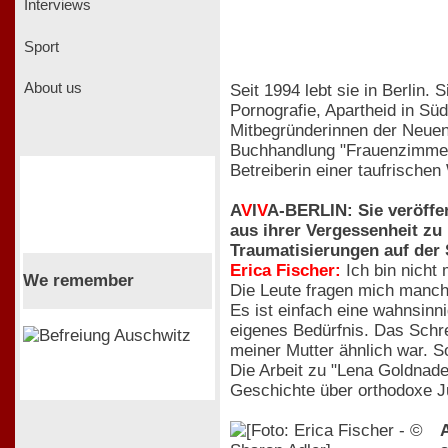
Interviews
Sport
About us
Seit 1994 lebt sie in Berlin.
Pornografie, Apartheid in Sü
Mitbegründerinnen der Neuen 
Buchhandlung "Frauenzimmer".
Betreiberin einer taufrische
A
V
I
V
A-BERLIN: Sie veröffe
aus ihrer Vergessenheit zu
Traumatisierungen auf der 
Erica Fischer:
Ich bin nicht 
We remember
Die Leute fragen mich manch
Es ist einfach eine wahnsinn
eigenes Bedürfnis. Das Schre
meiner Mutter ähnlich war. 
Die Arbeit zu "Lena Goldnadel
Geschichte über orthodoxe J