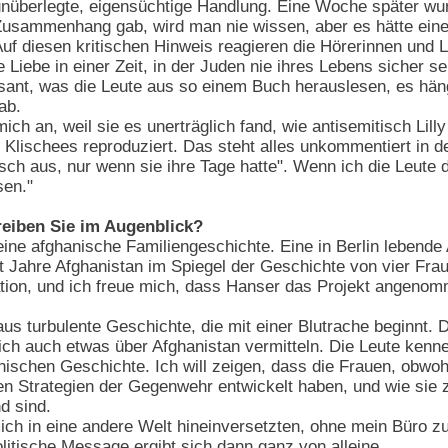
nüberlegte, eigensüchtige Handlung. Eine Woche später wur
Zusammenhang gab, wird man nie wissen, aber es hätte ein
uf diesen kritischen Hinweis reagieren die Hörerinnen und L
e Liebe in einer Zeit, in der Juden nie ihres Lebens sicher
essant, was die Leute aus so einem Buch herauslesen, es hän
ab.
ich an, weil sie es unerträglich fand, wie antisemitisch Lil
 Klischees reproduziert. Das steht alles unkommentiert in 
isch aus, nur wenn sie ihre Tage hatte". Wenn ich die Leute
sen."
eiben Sie im Augenblick?
eine afghanische Familiengeschichte. Eine in Berlin lebend
t Jahre Afghanistan im Spiegel der Geschichte von vier Frau
ation, und ich freue mich, dass Hanser das Projekt angenom
raus turbulente Geschichte, die mit einer Blutrache beginnt
ich auch etwas über Afghanistan vermitteln. Die Leute kenn
nischen Geschichte. Ich will zeigen, dass die Frauen, obwoh
en Strategien der Gegenwehr entwickelt haben, und wie sie
d sind.
ich in eine andere Welt hineinversetzten, ohne mein Büro z
litische Message ergibt sich dann ganz von alleine.