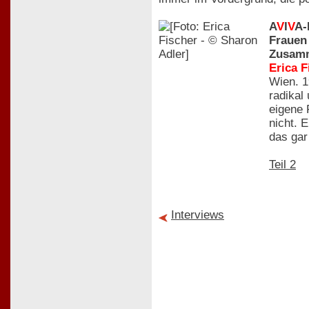
A
V
I
V
A-
Frauen 
Zusamm
Erica F
Wien. 1
radikal
eigene 
nicht. 
das gar
Teil 2
Interviews