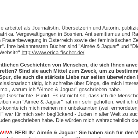
 Sie arbeitet als Journalistin, Übersetzerin und Autorin, pub
dafrika, Vergewaltigungen in Bosnien, Antisemitismus und R
Frauenbewegung in Österreich sowie der feministischen Zeit
 Ihre bekanntesten Bücher sind "Aimée & Jaguar" und "Die 
n Website"
http://www.erica-fischer.de/
ntlichen Geschichten von Menschen, die sich Ihnen anve
 retten? Sind sie auch Mittel zum Zweck, um zu bestimm
Spur, die auch die stärkste Liebe nur selten überwinden
missionarisch tätig, ich schreibe über Dinge, die mich intere
mal, warum ich "Aimee & Jaguar" geschrieben habe.
ige Geschichte. Punkt. Es ist nicht so, dass ich die Mensche
iben von "Aimee & Jaguar" hat mir sehr geholfen, weil ich 
So konnte ich mich meinen mir unbekannten (weil ermordeten
" war für mich sehr beglückend - Juden in aller Welt zu suc
uden geschrieben habe. Die würden mich wahrscheinlich doc
A
V
I
V
A-BERLIN: Aimée & Jaguar: Sie haben sich für den Wa