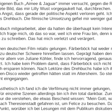
eigenen Buch „Aimee & Jaguar“ immer versucht, gegen die 
ete Bild, das mir Lilly Wust vorgegaukelt hat, durchbrechen. 
h Angst, dass gerade der politische Aspekt verloren geht. I
 Drehbuch. Die filmische Umsetzung gefiel mir weniger gut
buch mitgearbeitet, aber da hatten die überhaupt kein Inter
ch frage mich, ob das so war, weil ich eine Frau bin, denn
zu schreiben. Das hat mich verletzt und verärgert.
einen deutschen Film relativ gelungen. Färberböck hat wede
u deutscher Schwere hinreißen lassen. Geprägt haben den F
or allem von Juliane Köhler, finde ich hervorragend, genauso
t. Ich habe kein Problem damit, dass Färberböck sich nicht
h ersparen können. Nach Lektüre des Drehbuchs habe ich i
sben-Disco wieder getroffen hätten statt im Altersheim. So s
cht eingegangen.
sthetisch ich fand ich die Verfilmung nicht immer gelungen, 
ür einzelne Szenen allerdings bin ich ihm total dankbar. Zu
ur die verstehen, die etwas Bescheid wissen: "Mein Gott, was 
ach Theresienstadt gefahren ist, um Felice zu besuchen. Das
unkt, worüber ich bei Lesungen mit dem Publikum diskutiere