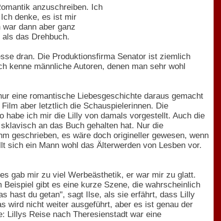
Romantik anzuschreiben. Ich
Ich denke, es ist mir
ch war dann aber ganz
 als das Drehbuch.
esse dran. Die Produktionsfirma Senator ist ziemlich
 ich kenne männliche Autoren, denen man sehr wohl
r nur eine romantische Liebesgeschichte daraus gemacht
ilm aber letztlich die Schauspielerinnen. Die
 habe ich mir die Lilly von damals vorgestellt. Auch die
 sklavisch an das Buch gehalten hat. Nur die
hm geschrieben, es wäre doch origineller gewesen, wenn
tellt sich ein Mann wohl das Älterwerden von Lesben vor.
es gab mir zu viel Werbeästhetik, er war mir zu glatt.
m Beispiel gibt es eine kurze Szene, die wahrscheinlich
hast du getan", sagt Ilse, als sie erfährt, dass Lilly
 wird nicht weiter ausgeführt, aber es ist genau der
: Lillys Reise nach Theresienstadt war eine