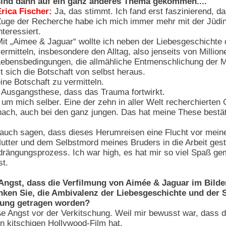
sind dann auf ein ganz anderes Thema gekommen....
rica Fischer:
Ja, das stimmt. Ich fand erst faszinierend, d
uge der Recherche habe ich mich immer mehr mit der Jüdin i
nteressiert.
it „Aimee & Jaguar“ wollte ich neben der Liebesgeschichte d
ermitteln, insbesondere den Alltag, also jenseits von Millio
ebensbedingungen, die allmähliche Entmenschlichung der Me
 sich die Botschaft von selbst heraus.
ine Botschaft zu vermitteln.
 Ausgangsthese, dass das Trauma fortwirkt.
um mich selber. Eine der zehn in aller Welt recherchierten 
 nach, auch bei den ganz jungen. Das hat meine These bestät
auch sagen, dass dieses Herumreisen eine Flucht vor meine
ter und dem Selbstmord meines Bruders in die Arbeit gestür
erdrängungsprozess. Ich war high, es hat mir so viel Spaß
st.
Angst, dass die Verfilmung von Aimée & Jaguar im Bilde
ken Sie, die Ambivalenz der Liebesgeschichte und der S
nung getragen worden?
ße Angst vor der Verkitschung. Weil mir bewusst war, dass d
en kitschigen Hollywood-Film hat.