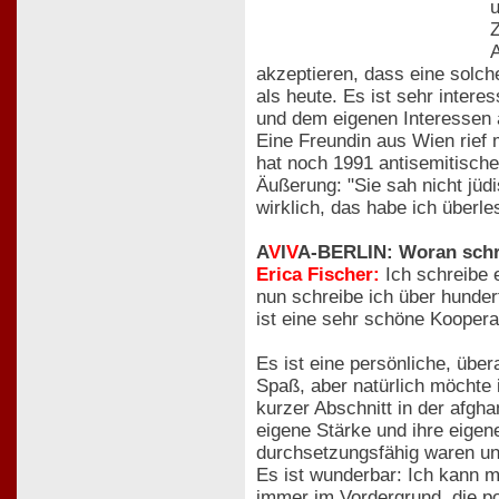
u
A
akzeptieren, dass eine solch
als heute. Es ist sehr inter
und dem eigenen Interessen 
Eine Freundin aus Wien rief m
hat noch 1991 antisemitische
Äußerung: "Sie sah nicht jüd
wirklich, das habe ich überle
A
V
I
V
A-BERLIN: Woran schr
Erica Fischer:
Ich schreibe 
nun schreibe ich über hunder
ist eine sehr schöne Kooper
Es ist eine persönliche, übe
Spaß, aber natürlich möchte 
kurzer Abschnitt in der afgha
eigene Stärke und ihre eigen
durchsetzungsfähig waren un
Es ist wunderbar: Ich kann m
immer im Vordergrund, die po