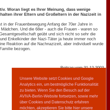
iv. Woran liegt es Ihrer Meinung, dass wenige
alten ihrer Eltern und Großeltern in der Nazizeit in
st in der Frauenbewegung Anfang der 70er Jahre in
 Mädchen. Und die 68er - auch die Frauen - waren so
Gesamtgesellschaft geübt und sich nicht so sehr die
und Enkelkinder der Nazi-Täter ja heute immer noch
ne Reaktion auf die Nachnazizeit, aber individuell wurde
 Familie bezogen.
Beitrag vom 31.12.2003
Unsere Website setzt Cookies und Google
Analytics ein, um bestmögliche Funktionalität
Sharon Adler
zu bieten. Wenn Sie den Besuch auf der
AVIVA-Berlin-Website fortsetzen, sowie mehr
Teilen
über Cookies und Datenschutz erfahren
möchten, akzeptieren Sie bitte hier unsere