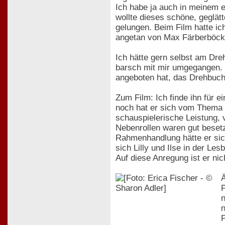
Ich habe ja auch in meinem 
wollte dieses schöne, geglätt
gelungen. Beim Film hatte ic
angetan von Max Färberböcks
Ich hätte gern selbst am Dreh
barsch mit mir umgegangen. I
angeboten hat, das Drehbuch 
Zum Film: Ich finde ihn für 
noch hat er sich vom Thema z
schauspielerische Leistung, v
Nebenrollen waren gut besetz
Rahmenhandlung hätte er sic
sich Lilly und Ilse in der Le
Auf diese Anregung ist er ni
Ä
F
n
n
P