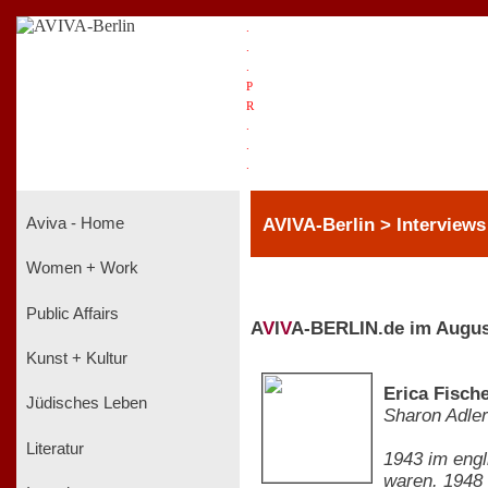
.
.
.
P
R
.
.
.
AVIVA-Berlin > Interviews
Aviva - Home
Women + Work
Public Affairs
A
V
I
V
A-BERLIN.de im Augus
Kunst + Kultur
Erica Fische
Jüdisches Leben
Sharon Adler
Literatur
1943 im engl
waren. 1948 