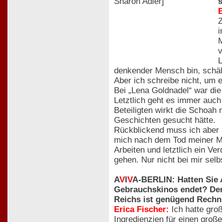
E
Z
i
M
v
L
denkender Mensch bin, schält
Aber ich schreibe nicht, um e
Bei „Lena Goldnadel“ war die
Letztlich geht es immer auch 
Beteiligten wirkt die Schoah
Geschichten gesucht hätte.
Rückblickend muss ich aber 
mich nach dem Tod meiner Mut
Arbeiten und letztlich ein V
gehen. Nur nicht bei mir selb
A
V
I
V
A-BERLIN: Hatten Sie 
Gebrauchskinos endet? Den
Reichs ist genügend Rech
Erica Fischer:
Ich hatte gro
Ingredienzien für einen groß