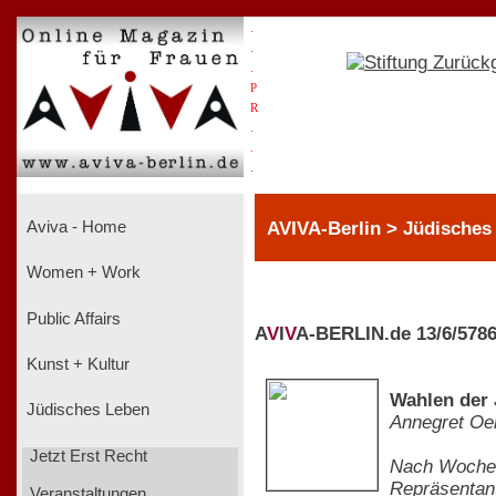
.
.
.
P
R
.
.
.
AVIVA-Berlin > Jüdisches
Aviva - Home
Women + Work
Public Affairs
A
V
I
V
A-BERLIN.de 13/6/578
Kunst + Kultur
Wahlen der 
Jüdisches Leben
Annegret O
Jetzt Erst Recht
Nach Wochen
Repräsentant
Veranstaltungen