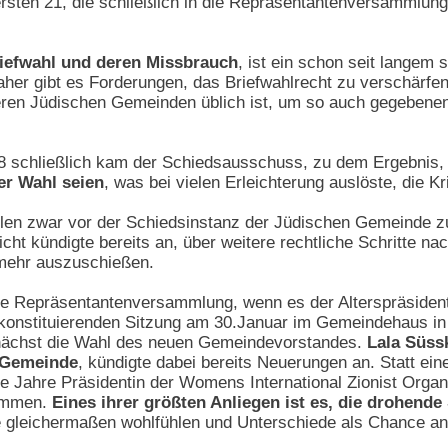
 ersten 21, die schließlich in die Repräsentantenversammlung
riefwahl und deren Missbrauch
, ist ein schon seit langem 
aher gibt es Forderungen, das Briefwahlrecht zu verschärfen
eren Jüdischen Gemeinden üblich ist, um so auch gegebenen
8 schließlich kam der Schiedsausschuss, zu dem Ergebnis
er Wahl seien
, was bei vielen Erleichterung auslöste, die Kr
len zwar vor der Schiedsinstanz der Jüdischen Gemeinde zu
cht kündigte bereits an, über weitere rechtliche Schritte 
 mehr auszuschießen.
e Repräsentantenversammlung, wenn es der Alterspräsident A
 konstituierenden Sitzung am 30.Januar im Gemeindehaus i
nächst die Wahl des neuen Gemeindevorstandes.
Lala Süss
 Gemeinde
, kündigte dabei bereits Neuerungen an. Statt eine
ge Jahre Präsidentin der Womens International Zionist Organ
nommen.
Eines ihrer größten Anliegen ist es, die drohen
le gleichermaßen wohlfühlen und Unterschiede als Chance a