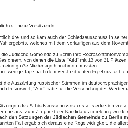
lichkeit neue Vorsitzende.
ntlich drei und so kam auch der Schiedsausschuss in seiner 
 Wahlergebnis, welches mit dem vorläufigen aus dem Novembe
die Jüdische Gemeinde zu Berlin ihre Repräsentantenvers
esichtern, von denen die Liste "Atid" mit 13 von 21 Plätzen
nen eine große Niederlage hinnehmen mussten.
 nur wenige Tage nach dem veröffentlichten Ergebnis fochten
ei die Auszählung russischer Stimmen im deutschsprachigen
nd der Vorwurf, "Atid" habe für die Versendung des Werbema
Sitzungen des Schiedsausschusses kristallisierte sich vor a
lem heraus. Zum Zeitpunkt der Kandidaturanmeldung wurde v
ach den Satzungen der Jüdischen Gemeinde zu Berlin m
annten Fall ergab sich daraus eine Regelwidrigkeit, die all