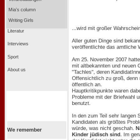
Mia's column
Writing Girls
...wird mit großer Wahrschein
Literatur
Aller guten Dinge sind bekan
Interviews
veröffentlichte das amtliche
Sport
Am 25. November 2007 hatte 
mit altbekannten und neuen G
About us
"Tachles", deren KandidatIn
Offensichtlich zu groß, denn
öffentlich an.
Hauptkritikpunkte waren dab
Probleme mit der Briefwahl u
benutzt.
In den zum Teil sehr langen 
Kandidaten als größtes Prob
würde, was nicht geschah.
N
We remember
Kinder jüdisch sind
. Im gen