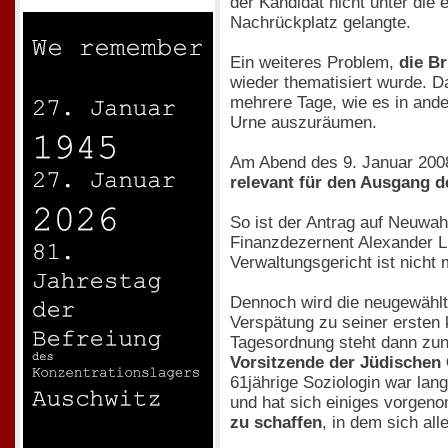
der Kandidat nicht unter die
Nachrückplatz gelangte.
Ein weiteres Problem,
die B
wieder thematisiert wurde. D
mehrere Tage, wie es in and
Urne auszuräumen.
Am Abend des 9. Januar 200
relevant für den Ausgang d
So ist der Antrag auf Neuwah
Finanzdezernent Alexander Li
Verwaltungsgericht ist nicht
Dennoch wird die neugewählt
Verspätung zu seiner ersten
Tagesordnung steht dann zu
Vorsitzende der Jüdischen
61jährige Soziologin war lan
und hat sich einiges vorge
zu schaffen
, in dem sich al