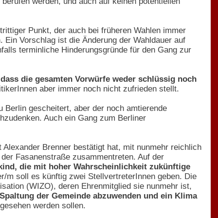
 berufen werden, und auch auf keinen potentiellen
strittiger Punkt, der auch bei früheren Wahlen immer
. Ein Vorschlag ist die Änderung der Wahldauer auf
falls terminliche Hinderungsgründe für den Gang zur
,
dass die gesamten Vorwürfe weder schlüssig noch
itikerInnen aber immer noch nicht zufrieden stellt.
 Berlin gescheitert, aber der noch amtierende
nachzudenken. Auch ein Gang zum Berliner
lexander Brenner bestätigt hat, mit nunmehr reichlich
n der Fasanenstraße zusammentreten. Auf der
kind, die mit hoher Wahrscheinlichkeit zukünftige
r/m soll es künftig zwei StellvertreterInnen geben. Die
isation (WIZO), deren Ehrenmitglied sie nunmehr ist,
de Spaltung der Gemeinde abzuwenden und ein Klima
ngesehen werden sollen.