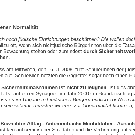
benen Normalität
h noch jüdische Einrichtungen beschützen? Die wollen doch 
 allzu oft, wenn sich nichtjüdische BürgerInnen über die Tat
cher Bewachung stehen oder zumindest
durch Sicherheitsvo
chen
.
ass am Mittwoch, den 16.01.2008, fünf SchülerInnen der jüdi
 auf. Schließlich hetzten die Angreifer sogar noch einen Hu
 Sicherheitsmaßnahmen ist nicht zu leugnen
. Ist dies a
rfs, auf deren Synagoge im Jahr 2000 ein Brandanschlag 
ass es im Ungang mit jüdischen Bürgern endlich zur Normali
u sein scheint, müssten wir eher zur Unnormalität kommen, 
"Bewachter Alltag - Antisemitische Mentalitäten - Aussc
istiken antisemitischer Straftaten und die Verbreitung antis