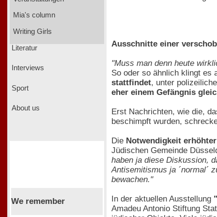
Mia's column
Writing Girls
Ausschnitte einer verscho
Literatur
"Muss man denn heute wirklic
Interviews
So oder so ähnlich klingt es
stattfindet
, unter polizeili
Sport
eher einem Gefängnis glei
About us
Erst Nachrichten, wie die, d
beschimpft wurden, schrecken
Die
Notwendigkeit erhöhter
Jüdischen Gemeinde Düsseldo
haben ja diese Diskussion, d
Antisemitismus ja ´normal´ z
bewachen."
In der aktuellen Ausstellung
We remember
Amadeu Antonio Stiftung Stat