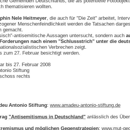
sche Gemeinden Deutschlands, die als potentielle Fotoobjekte
h thematisieren wollten.
phin Nele Heitmeyer
, die auch für "Die Zeit" arbeitet, Inte
gener Menschenfeindlichkeit werden die Tatsachen dargeste
 gemacht.
ssisch"-antisemitische Aussagen untersucht, sondern auch
a
Forderungen nach einem "Schlussstrich" unter die deut
nationalsozialistischen Verbrechen zeigt.
s zum 27. Februar besichtigt werden.
ar bis 27. Februar 2008
tonio Stiftung
eschoss rechts
eu Antonio Stiftung
:
www.amadeu-antonio-stiftung.de
trag
"Antisemitismus in Deutschland"
anlässlich des Überf
tremismus und möglichen Gegenstrategien
:
www.mut-geg