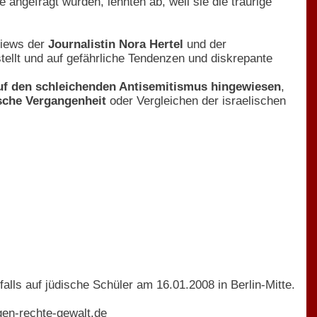
 angefragt wurden, lehnten ab, weil sie die traurige
rviews der
Journalistin Nora Hertel
und der
llt und auf gefährliche Tendenzen und diskrepante
uf den schleichenden Antisemitismus hingewiesen
,
sche Vergangenheit
oder Vergleichen der israelischen
alls auf jüdische Schüler am 16.01.2008 in Berlin-Mitte.
en-rechte-gewalt.de