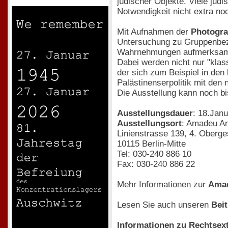
jüdischer Objekte. Viele jüdi
Notwendigkeit nicht extra noc
Mit Aufnahmen der
Photogra
Untersuchung zu Gruppenbezo
Wahrnehmungen aufmerksam
Dabei werden nicht nur "kla
der sich zum Beispiel in den
Palästinenserpolitik mit den 
Die Ausstellung kann noch bi
Ausstellungsdauer
: 18.Janu
Ausstellungsort
: Amadeu An
Linienstrasse 139, 4. Oberg
10115 Berlin-Mitte
Tel: 030-240 886 10
Fax: 030-240 886 22
Mehr Informationen zur
Amad
Lesen Sie auch unseren
Bei
Informationen zu Rechtsex