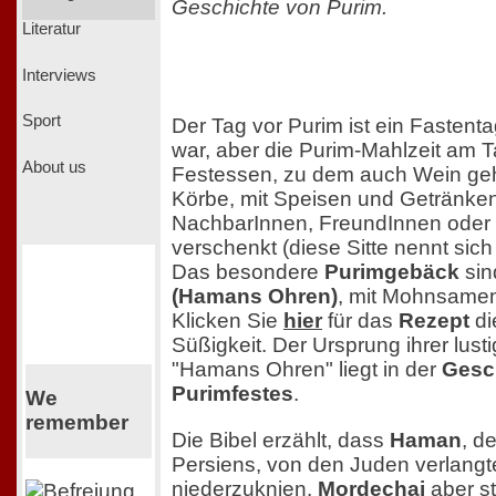
Geschichte von Purim.
Literatur
Interviews
Sport
Der Tag vor Purim ist ein Fastentag
war, aber die Purim-Mahlzeit am Ta
About us
Festessen, zu dem auch Wein geh
Körbe, mit Speisen und Getränken
NachbarInnen, FreundInnen oder
verschenkt (diese Sitte nennt sic
Das besondere
Purimgebäck
sin
(Hamans Ohren)
, mit Mohnsamen 
Klicken Sie
hier
für das
Rezept
di
Süßigkeit. Der Ursprung ihrer lus
"Hamans Ohren" liegt in der
Gesc
Purimfestes
.
We
remember
Die Bibel erzählt, dass
Haman
, d
Persiens, von den Juden verlangt
niederzuknien.
Mordechai
aber st