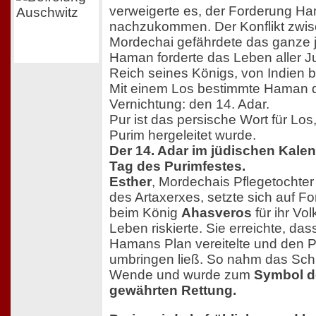
verweigerte es, der Forderung H
nachzukommen. Der Konflikt zw
Mordechai gefährdete das ganze j
Haman forderte das Leben aller 
Reich seines Königs, von Indien b
Mit einem Los bestimmte Haman d
Vernichtung: den 14. Adar.
Pur ist das persische Wort für Lo
Purim hergeleitet wurde.
Der 14. Adar im jüdischen Kalen
Tag des Purimfestes.
Esther
, Mordechais Pflegetochter
des Artaxerxes, setzte sich auf 
beim König
Ahasveros
für ihr Vol
Leben riskierte. Sie erreichte, da
Hamans Plan vereitelte und den P
umbringen ließ. So nahm das Schi
Wende und wurde zum
Symbol d
gewährten Rettung.