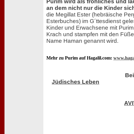
Purim wird als fröhliches und la
an dem nicht nur die Kinder sic
die Megillat Ester (hebräische Pe
Esterbuches) im G´ttesdienst gel
Kinder und Erwachsene mit Purim
Krach und stampfen mit den Füßen
Name Haman genannt wird.
Mehr zu Purim auf Hagalil.com:
www.haga
Bei
Jüdisches Leben
AV