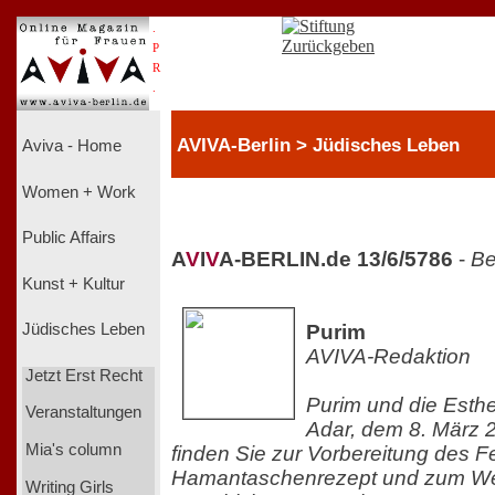
.
P
R
.
AVIVA-Berlin > Jüdisches Leben
Aviva - Home
Women + Work
Public Affairs
A
V
I
V
A-BERLIN.de 13/6/5786
-
Be
Kunst + Kultur
Purim
Jüdisches Leben
AVIVA-Redaktion
Jetzt Erst Recht
Purim und die Esth
Veranstaltungen
Adar, dem 8. März 
Mia's column
finden Sie zur Vorbereitung des F
Hamantaschenrezept und zum Wei
Writing Girls