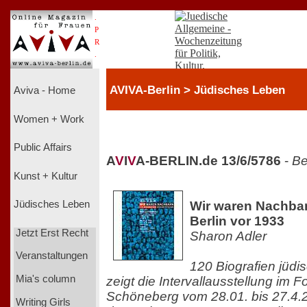
.
P
R
.
AVIVA-Berlin > Jüdisches Leben
Aviva - Home
Women + Work
Public Affairs
A
V
I
V
A-BERLIN.de 13/6/5786
-
Be
Kunst + Kultur
Wir waren Nachbar
Jüdisches Leben
Berlin vor 1933
Jetzt Erst Recht
Sharon Adler
Veranstaltungen
120 Biografien jüdi
Mia's column
zeigt die Intervallausstellung im 
Schöneberg vom 28.01. bis 27.4.
Writing Girls