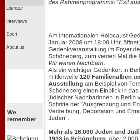
des Rahmenprogramms: "Exil aus s
Literatur
Interviews
Sport
Am internationalen Holocaust Ge
Januar 2008 um 18:00 Uhr, öffnet,
About us
Gedenkveranstaltung im Foyer d
Schöneberg, zum vierten Mal die I
Wir waren Nachbarn
.
Als ein wichtiger Gedenkort in Berli
mittlerweile
120 Familienalben 
Ausstellung
am Beispiel von Tem
Schöneberg einen Einblick in da
jüdischer NachbarInnen in Berlin 
Schritte der "Ausgrenzung und En
Vertreibung, Deportation und Erm
We
Juden".
remember
Mehr als 16.000 Juden und Jüdi
1933 in Schöneberg
, über 2.000