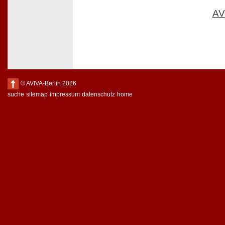
AV
© AVIVA-Berlin 2026
suche
sitemap
impressum
datenschutz
home