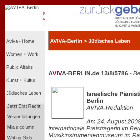
.
P
R
.
AVIVA-Berlin > Jüdisches Leben
Aviva - Home
Women + Work
Public Affairs
A
V
I
V
A-BERLIN.de 13/8/5786
-
Be
Kunst + Kultur
Israelische Pianist
Jüdisches Leben
Berlin
Jetzt Erst Recht
AVIVA-Redaktion
Veranstaltungen
Am 24. August 2008
Mia's column
internationale Preisträgerin im Ber
Musikinstrumentenmuseum im R
Writing Girls