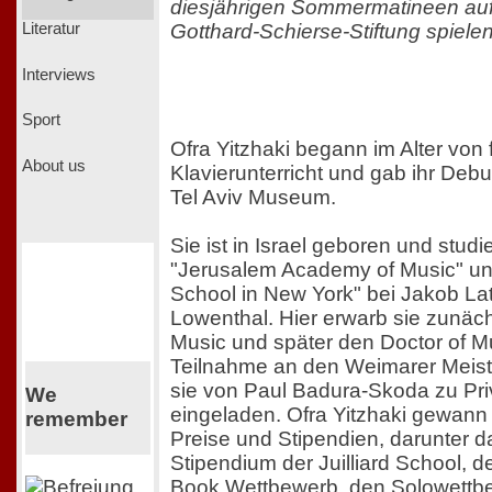
diesjährigen Sommermatineen auf
Gotthard-Schierse-Stiftung spiele
Literatur
Interviews
Sport
Ofra Yitzhaki begann im Alter von 
About us
Klavierunterricht und gab ihr Deb
Tel Aviv Museum.
Sie ist in Israel geboren und studi
"Jerusalem Academy of Music" und 
School in New York" bei Jakob La
Lowenthal. Hier erwarb sie zunäch
Music und später den Doctor of Mu
Teilnahme an den Weimarer Meis
sie von Paul Badura-Skoda zu Pri
We
eingeladen. Ofra Yitzhaki gewann
remember
Preise und Stipendien, darunter d
Stipendium der Juilliard School, 
Book Wettbewerb, den Solowettb