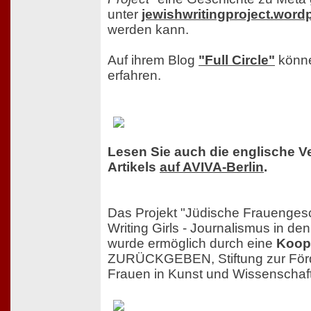
unter
jewishwritingproject.wor
werden kann.
Auf ihrem Blog
"Full Circle"
könne
erfahren.
Lesen Sie auch die englische V
Artikels
auf AVIVA-Berlin
.
Das Projekt "Jüdische Frauengesch
Writing Girls - Journalismus in d
wurde ermöglich durch eine
Koop
ZURÜCKGEBEN, Stiftung zur Förd
Frauen in Kunst und Wissenschaf