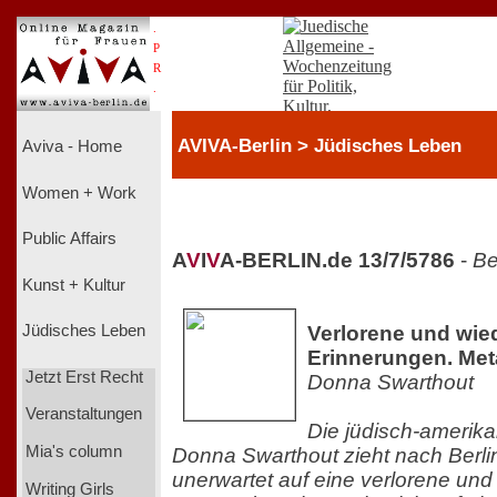
.
P
R
.
AVIVA-Berlin > Jüdisches Leben
Aviva - Home
Women + Work
Public Affairs
A
V
I
V
A-BERLIN.de 13/7/5786
-
Be
Kunst + Kultur
Verlorene und wie
Jüdisches Leben
Erinnerungen. Met
Jetzt Erst Recht
Donna Swarthout
Veranstaltungen
Die jüdisch-amerikan
Mia's column
Donna Swarthout zieht nach Berlin
unerwartet auf eine verlorene un
Writing Girls