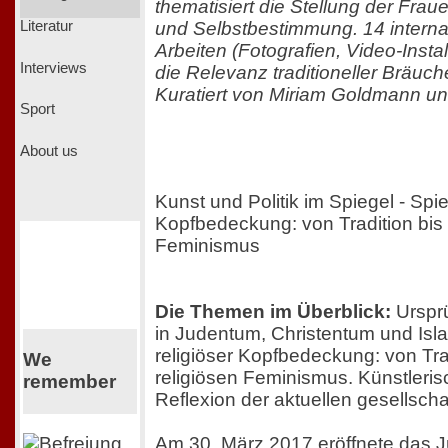
thematisiert die Stellung der Fra
und Selbstbestimmung. 14 internat
Literatur
Arbeiten (Fotografien, Video-Instal
Interviews
die Relevanz traditioneller Bräuch
Kuratiert von Miriam Goldmann un
Sport
About us
Kunst und Politik im Spiegel - Spi
Kopfbedeckung: von Tradition bis
Feminismus
Die Themen im Überblick:
Ursprü
in Judentum, Christentum und Isl
religiöser Kopfbedeckung: von Tra
We
religiösen Feminismus. Künstleris
remember
Reflexion der aktuellen gesellscha
Am 30. März 2017 eröffnete das