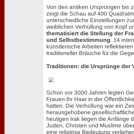
Von den antiken Ursprüngen bis z
zeigt die Schau auf 400 Quadratm
unterschiedliche Einstellungen z
weiblichen Verhüllung von Kopf u
thematisiert die Stellung der F
und Selbstbestimmung
. 14 inte
künstlerische Arbeiten reflektiere
traditioneller Bräuche für die Geg
Traditionen: die Ursprünge der 
Schon vor 3000 Jahren legten Ges
Frauen ihr Haar in der Öffentlichk
hatten. Die Verhüllung war ein Zei
herausgehobene gesellschaftliche
heutigen Irak liegen die Anfänge 
Juden, Christen und Muslime üb
eine religiöse Bedeutung verliehe