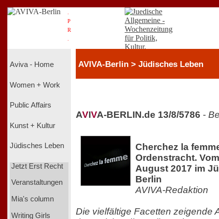
.
P
R
.
AVIVA-Berlin > Jüdisches Leben
Aviva - Home
Women + Work
Public Affairs
A
V
I
V
A-BERLIN.de 13/8/5786
-
Be
Kunst + Kultur
Cherchez la femme
Jüdisches Leben
Ordenstracht. Vom 
Jetzt Erst Recht
August 2017 im J
Berlin
Veranstaltungen
AVIVA-Redaktion
Mia's column
Die vielfältige Facetten zeigende 
Writing Girls