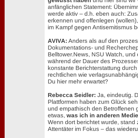
gewusst haben
und hier sind wir
anfänglichen Statement: Übernim
werde aktiv – d.h. eben auch: 
erkennen und offenlegen (wollen)
im Kampf gegen Antisemitismus b
AVIVA:
Anders als auf den proze
Dokumentations- und Recherchep
Belltower.News, NSU Watch, und
während der Dauer des Prozesses
konstante Berichterstattung durch d
rechtlichen wie verlagsunabhängi
Du hier mehr erwartet?
Rebecca Seidler:
Ja, eindeutig. 
Plattformen haben zum Glück sehr 
und empathisch den Betroffenen g
etwas,
was ich in anderen Medi
Wenn dort berichtet wurde, stand
Attentäter im Fokus – das wiederum 