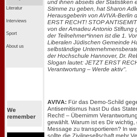
und ihnen abseits der Statistiken 
Stimme zu geben, hat Sharon Adle
Literatur
Herausgeberin von AVIVA-Berlin 
Interviews
ERST RECHT! STOP ANTISEMITISMU
von der Amadeu Antonio Stiftung g
Sport
der Teilnehmer*innen ist die 1. Vo
Liberalen Jüdischen Gemeinde H
About us
selbständige Unternehmensberate
der Hochschule Hannover, Dr. Reb
Slogan lautet: JETZT ERST RECH
Verantwortung – Werde aktiv".
AVIVA:
Für das Demo-Schild geg
Antisemitismus hast Du das Statem
We
Recht! – Übernimm Verantwortung
remember
gewählt. Warum ist es Dir wichtig,
Message zu transportieren? In w
sollte die Zivilgesellschaft mehr 