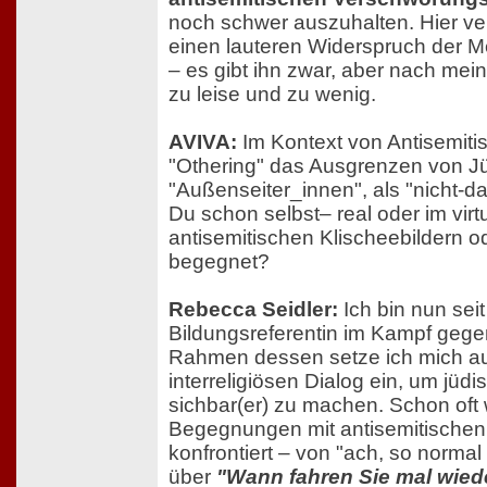
noch schwer auszuhalten. Hier ve
einen lauteren Widerspruch der M
– es gibt ihn zwar, aber nach me
zu leise und zu wenig.
AVIVA:
Im Kontext von Antisemiti
"Othering" das Ausgrenzen von J
"Außenseiter_innen", als "nicht-d
Du schon selbst– real oder im vir
antisemitischen Klischeebildern o
begegnet?
Rebecca Seidler:
Ich bin nun sei
Bildungsreferentin im Kampf gege
Rahmen dessen setze ich mich auc
interreligiösen Dialog ein, um jüd
sichbar(er) zu machen. Schon oft 
Begegnungen mit antisemitischen 
konfrontiert – von "ach, so norma
über
"Wann fahren Sie mal wiede