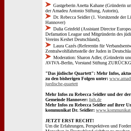
Gastgeberin Anetta Kahane (Gründerin un
der Amadeu Antonio Stiftung, Autorin),
Dr. Rebecca Seidler (1. Vorsitzende der 
Hannover)
Dalia Grinfeld (Assistant Director Europea
Defamation League und Mitgründerin des jü
Vereins Keshet Deutschland),
Laura Cazés (Referentin für Verbandsentw
Zentralwohlfahrtsstelle der Juden in Deutsch
Moderation: Sharon Adler, (Gründerin un
AVIVA-Berlin, Vorstand Stiftung ZURÜC
"Das jüdische Quartett": Mehr Infos, aktu
zu den bisherigen Folgen unter:
www.amadeu
juedische-quartett
Mehr Infos zu Rebecca Seidler und der der
Gemeinde Hannover:
ljgh.de
Mehr Infos zu Rebecca Seidler auf ihrer 
kommunikat Dr. Seidler:
www.kommunikat-s
JETZT ERST RECHT!
Um die Erfahrungen, Perspektiven und Forde