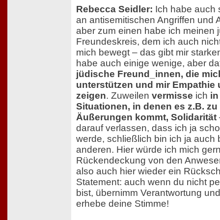
Rebecca Seidler:
Ich habe auch s
an antisemitischen Angriffen und 
aber zum einen habe ich meinen 
Freundeskreis, dem ich auch nich
mich bewegt – das gibt mir starke
habe auch einige wenige, aber da
jüdische Freund_innen, die mi
unterstützen und mir Empathie u
zeigen
. Zuweilen
vermisse
ich
in
Situationen, in denen es z.B. zu
Äußerungen kommt, Solidarität
darauf verlassen, dass ich ja sc
werde, schließlich bin ich ja auch b
anderen. Hier würde ich mich ger
Rückendeckung von den Anwese
also auch hier wieder ein Rücksc
Statement: auch wenn du nicht per
bist, übernimm Verantwortung und 
erhebe deine Stimme!