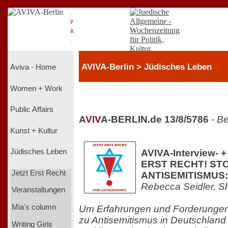
.
P
R
.
AVIVA-Berlin > Jüdisches Leben
Aviva - Home
Women + Work
Public Affairs
A
V
I
V
A-BERLIN.de 13/8/5786
-
Be
Kunst + Kultur
AVIVA-Interview- 
Jüdisches Leben
ERST RECHT! ST
Jetzt Erst Recht
ANTISEMITISMUS:
Rebecca Seidler, S
Veranstaltungen
Mia's column
Um Erfahrungen und Forderungen
zu Antisemitismus in Deutschland
Writing Girls