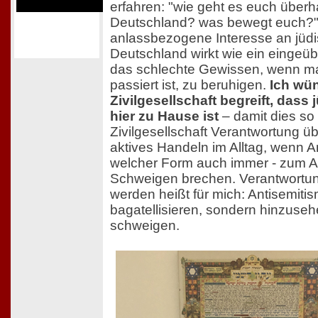
erfahren: "wie geht es euch überha
Deutschland? was bewegt euch?"
anlassbezogene Interesse an jüd
Deutschland wirkt wie ein eingeü
das schlechte Gewissen, wenn ma
passiert ist, zu beruhigen.
Ich wün
Zivilgesellschaft begreift, dass
hier zu Hause ist
– damit dies so 
Zivilgesellschaft Verantwortung 
aktives Handeln im Alltag, wenn An
welcher Form auch immer - zum 
Schweigen brechen. Verantwortun
werden heißt für mich: Antisemitis
bagatellisieren, sondern hinzuseh
schweigen.