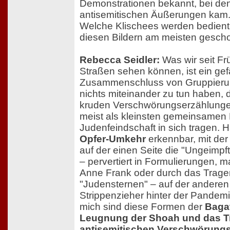
Demonstrationen bekannt, bei de
antisemitischen Äußerungen kam
Welche Klischees werden bedient
diesen Bildern am meisten gescho
Rebecca Seidler:
Was wir seit Fr
Straßen sehen können, ist ein gef
Zusammenschluss von Gruppierun
nichts miteinander zu tun haben, d
kruden Verschwörungserzählunge
meist als kleinsten gemeinsamen
Judenfeindschaft in sich tragen. H
Opfer-Umkehr
erkennbar, mit der 
auf der einen Seite die "Ungeimpf
– pervertiert in Formulierungen, m
Anne Frank oder durch das Trage
"Judensternen" – auf der anderen 
Strippenzieher hinter der Pandemie
mich sind diese Formen der
Bagat
Leugnung der Shoah und das T
antisemitischen Verschwörung