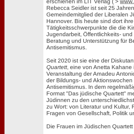
erschienen im LIT Verlag ( >
www.l
Rebecca Seidler ist seit 25 Jahren
Gemeindemitglied der Liberalen 
Hannover. Bis heute sind dort ihre
Tätigkeitsschwerpunkte die die Ki
Jugendarbeit, Öffentlichkeits- und
Beratung und Unterstützung für B
Antisemitismus.
Seit 2020 ist sie eine der Diskuta
Quartett
, eine von Anetta Kahane in
Veranstaltung der Amadeu Antoni
der Bildungs- und Aktionswochen
Antisemitismus. In dem regelmäßig
Format "Das jüdische Quartett" me
Jüdinnen zu den unterschiedlichs
zu Wort: von Literatur und Kultur, 
Fragen von Gesellschaft, Politik u
Die Frauen im Jüdischen Quartett 