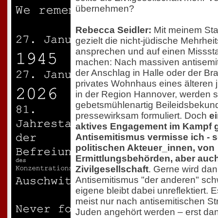
übernehmen?
Rebecca Seidler:
Mit meinem Sta
gezielt die nicht-jüdische Mehrhei
ansprechen und auf einen Misss
machen: Nach massiven antisemit
der Anschlag in Halle oder der Br
privates Wohnhaus eines älteren
in der Region Hannover, werden s
gebetsmühlenartig Beileidsbeku
pressewirksam formuliert. Doch
e
aktives Engagement im Kampf 
Antisemitismus vermisse ich - s
politischen Akteuer_innen, von
Ermittlungsbehörden, aber auch
Zivilgesellschaft
. Gerne wird da
Antisemitismus "der anderen" sch
eigene bleibt dabei unreflektiert. E
meist nur nach antisemitischen St
Juden angehört werden – erst d