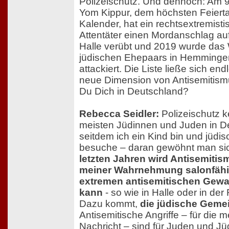
Polizeischutz. Und dennoch: Am 9
Yom Kippur, dem höchsten Feierta
Kalender, hat ein rechtsextremisti
Attentäter einen Mordanschlag au
Halle verübt und 2019 wurde da
jüdischen Ehepaars in Hemminge
attackiert. Die Liste ließe sich end
neue Dimension von Antisemitismu
Du Dich in Deutschland?
Rebecca Seidler:
Polizeischutz k
meisten Jüdinnen und Juden in D
seitdem ich ein Kind bin und jüdi
besuche – daran gewöhnt man sich
letzten Jahren wird Antisemiti
meiner Wahrnehmung salonfähi
extremen antisemitischen Gewa
kann
- so wie in Halle oder in de
Dazu kommt,
die jüdische Gemein
Antisemitische Angriffe – für die m
Nachricht – sind für Juden und Jü