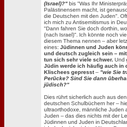
(Israel)?"
bis "Was Ihr Ministerprä
Palästinensern macht, ist genaus
die Deutschen mit den Juden". Of
ich mich zu Antisemitismus in De
"Dann fahren Sie doch dorthin, 
(nach Israel)". Ich könnte noch vi
diesem Thema nennen – aber letzt
eines:
Jüdinnen und Juden könn
und deutsch zugleich sein – m
tun sich sehr viele schwer.
Und
Jüdin werde ich häufig auch in
Klischees gepresst
–
"wie Sie t
Perücke? Sind Sie dann überhau
jüdisch?"
Dies rührt sicherlich auch aus den 
deutschen Schulbüchern her – hie
ultraorthodoxe, männliche Juden a
Juden – das dies nichts mit der L
Jüdinnen und Juden in Deutschla