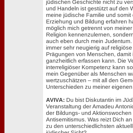
jüdischen Geschichte nicht zu ve
und Handeln ist gestützt auf den W
meine jüdische Familie und somit 
Erziehung und Bildung erfahren ha
möglich mich getrennt von meiner
Religion kennenzulernen, sondern 
auch eben durch mein Judentum. I
immer sehr neugierig auf religiöse 
Prägungen von Menschen, damit i
ganzheitlich erfassen kann. Die V
interreligiöser Kompetenz kann so
mein Gegenüber als Menschen 
wertzuschätzen – mit all den Ge
Unterschieden zu meiner eigenen
AVIVA:
Du bist Diskutantin im
Jüd
Veranstaltung der Amadeu Antoni
der Bildungs- und Aktionswochen
Antisemitismus. Was reizt Dich a
zu den unterschiedlichsten aktue
jüdischer Sicht?