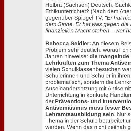
Helbra (Sachsen) Deutsch, Sach
Ethikunterrichtet? (Nach dem Atten
gegenüber Spiegel TV:
"Er hat ni
dem Sinne. Er hat was gegen die L
finanziellen Macht stehen – wer ha
Rebecca Seidler:
An diesem Beisp
Problem sehr deutlich, worauf ich 
Jahren hinweise:
die mangelnde
Lehrkräften zum Thema Antisem
vielen Schulklassenbesuchen ware
Schülerinnen und Schüler in ihr
problematisch, sondern die Lehrkr
Auseinandersetzung mit Antisemi
Unterrichtung in konkrete Handlu
der
Präventions- und Interventio
Antisemitismus muss fester Bes
Lehramtsausbildung sein
. Nur 
Thema in der Schule bearbeitet 
werden. Wenn das nicht zeitnah g