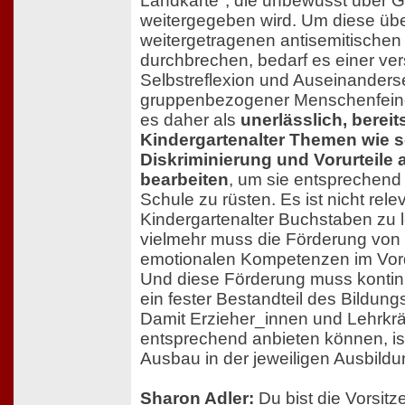
Landkarte", die unbewusst über G
weitergegeben wird. Um diese üb
weitergetragenen antisemitische
durchbrechen, bedarf es einer ver
Selbstreflexion und Auseinanders
gruppenbezogener Menschenfeindl
es daher als
unerlässlich, bereit
Kindergartenalter Themen wie s
Diskriminierung und Vorurteile 
bearbeiten
, um sie entsprechend fü
Schule zu rüsten. Es ist nicht rele
Kindergartenalter Buchstaben zu 
vielmehr muss die Förderung von
emotionalen Kompetenzen im Vor
Und diese Förderung muss kontinu
ein fester Bestandteil des Bildun
Damit Erzieher_innen und Lehrkrä
entsprechend anbieten können, is
Ausbau in der jeweiligen Ausbildun
Sharon Adler:
Du bist die Vorsitz