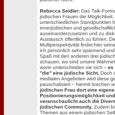
Rebecca Seidler:
Das Talk-Format
jüdischen Frauen die Möglichkeit,
unterschiedlichen Standpunkten h
innerjüdischen und gesellschaftl
auseinanderzusetzen und zu disk
Austausch öffentlich zu führen. Di
Multiperspektivität findet hier sei
ich persönlich sehr spannend und 
Spaß mit den anderen drei jüdisc
schauen, wo sind unsere Wahrne
worin unterscheiden sie sich –
es 
"die" eine jüdische Sicht.
Doch i
medialen Angeboten wird diese ge
pauschalisiert – hiermit brechen w
jüdischen Frau dort eine eigene
Positionierungsmöglichkeit un
veranschaulicht auch die Divers
jüdischen Community.
Zudem bie
Themen aus einem jüdischen Selb