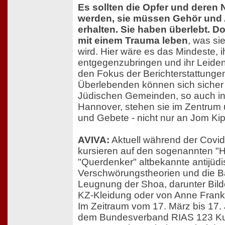
Es sollten die Opfer und deren
werden, sie müssen Gehör und
erhalten. Sie haben überlebt. 
mit einem Trauma leben
, was si
wird. Hier wäre es das Mindeste,
entgegenzubringen und ihr Leide
den Fokus der Berichterstattungen
Überlebenden können sich sicher 
Jüdischen Gemeinden, so auch i
Hannover, stehen sie im Zentrum
und Gebete - nicht nur an Jom Kip
AVIVA:
Aktuell während der Covi
kursieren auf den sogenannten "
"Querdenker" altbekannte antijüd
Verschwörungstheorien und die Ba
Leugnung der Shoa, darunter Bil
KZ-Kleidung oder von Anne Frank
Im Zeitraum vom 17. März bis 17.
dem Bundesverband RIAS 123 K