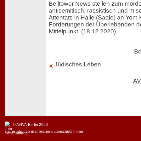
Belltower News stellen zum mörd
antisemitisch, rassistisch und mis
Attentats in Halle (Saale) an Yom
Forderungen der Überlebenden des
Mittelpunkt. (18.12.2020)
Be
Jüdisches Leben
AV
© AVIVA-Berlin 2026
suche
sitemap
impressum
datenschutz
home