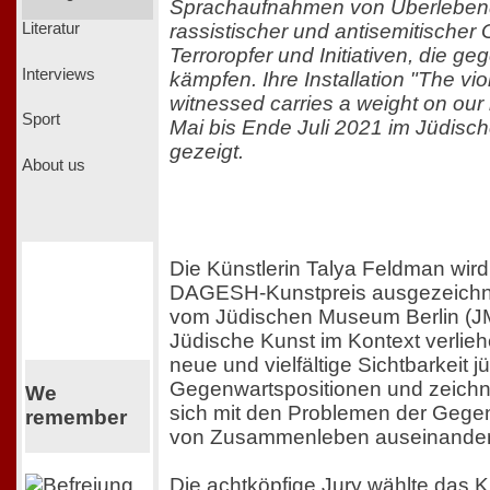
Sprachaufnahmen von Überlebend
rassistischer und antisemitischer 
Literatur
Terroropfer und Initiativen, die ge
Interviews
kämpfen. Ihre Installation "The v
witnessed carries a weight on our
Sport
Mai bis Ende Juli 2021 im Jüdisc
gezeigt.
About us
Die Künstlerin Talya Feldman wird
DAGESH-Kunstpreis ausgezeichnet
vom Jüdischen Museum Berlin (
Jüdische Kunst im Kontext verliehe
neue und vielfältige Sichtbarkeit j
Gegenwartspositionen und zeichn
We
sich mit den Problemen der Gege
remember
von Zusammenleben auseinander
Die achtköpfige Jury wählte das 