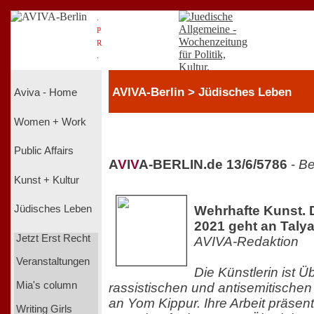
.
P
R
.
AVIVA-Berlin > Jüdisches Leben
Aviva - Home
Women + Work
Public Affairs
A
V
I
V
A-BERLIN.de 13/6/5786
-
Be
Kunst + Kultur
Wehrhafte Kunst.
Jüdisches Leben
2021 geht an Taly
Jetzt Erst Recht
AVIVA-Redaktion
Veranstaltungen
Die Künstlerin ist 
Mia's column
rassistischen und antisemitischen
an Yom Kippur. Ihre Arbeit präsenti
Writing Girls