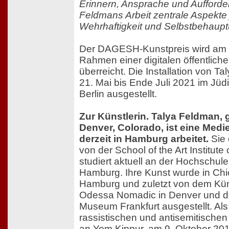
Erinnern, Ansprache und Aufforde
Feldmans Arbeit zentrale Aspekte 
Wehrhaftigkeit und Selbstbehaup
Der DAGESH-Kunstpreis wird am 
Rahmen einer digitalen öffentlich
überreicht. Die Installation von T
21. Mai bis Ende Juli 2021 im J
Berlin ausgestellt.
Zur Künstlerin. Talya Feldman, 
Denver, Colorado, ist eine Medie
derzeit in Hamburg arbeitet.
Sie 
von der School of the Art Institut
studiert aktuell an der Hochschule
Hamburg. Ihre Kunst wurde in Chi
Hamburg und zuletzt von dem Küns
Odessa Nomadic in Denver und 
Museum Frankfurt ausgestellt. Al
rassistischen und antisemitischen
an Yom Kippur, am 9. Oktober 201