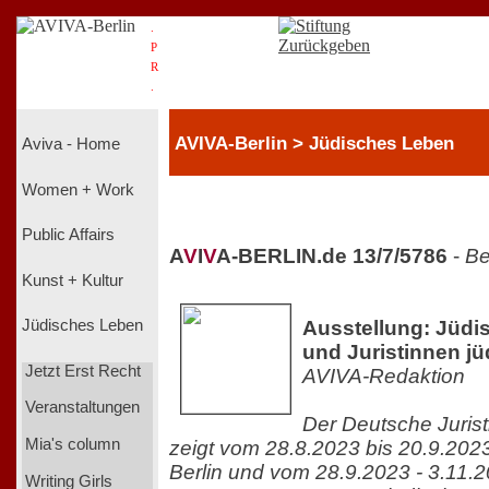
.
P
R
.
AVIVA-Berlin > Jüdisches Leben
Aviva - Home
Women + Work
Public Affairs
A
V
I
V
A-BERLIN.de 13/7/5786
-
Be
Kunst + Kultur
Ausstellung: Jüdi
Jüdisches Leben
und Juristinnen jü
Jetzt Erst Recht
AVIVA-Redaktion
Veranstaltungen
Der Deutsche Jurist
Mia's column
zeigt vom 28.8.2023 bis 20.9.202
Berlin und vom 28.9.2023 - 3.11.
Writing Girls