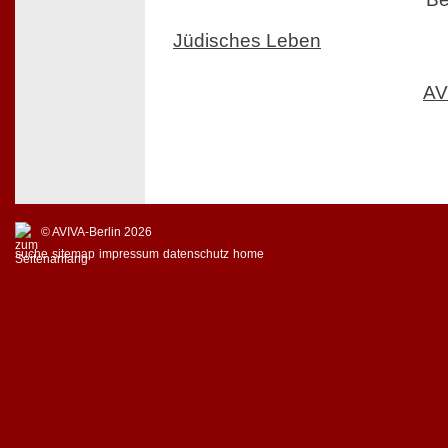
Jüdisches Leben
AV
© AVIVA-Berlin 2026
suche
sitemap
impressum
datenschutz
home