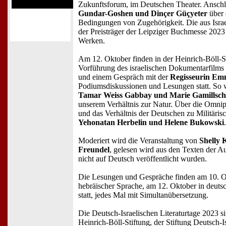
Zukunftsforum, im Deutschen Theater. Ansch
Gundar-Goshen und Dinçer Güçyeter
über 
Bedingungen von Zugehörigkeit. Die aus Isra
der Preisträger der Leipziger Buchmesse 2023 
Werken.
Am 12. Oktober finden in der Heinrich-Böll-St
Vorführung des israelischen Dokumentarfilms
und einem Gespräch mit der
Regisseurin Em
Podiumsdiskussionen und Lesungen statt. So 
Tamar Weiss Gabbay und Marie Gamillsch
unserem Verhältnis zur Natur. Über die Omnipr
und das Verhältnis der Deutschen zu Militär
Yehonatan Herbelin und Helene Bukowski
.
Moderiert wird die Veranstaltung von
Shelly 
Freundel
, gelesen wird aus den Texten der A
nicht auf Deutsch veröffentlicht wurden.
Die Lesungen und Gespräche finden am 10. O
hebräischer Sprache, am 12. Oktober in deuts
statt, jedes Mal mit Simultanübersetzung.
Die Deutsch-Israelischen Literaturtage 2023 s
Heinrich-Böll-Stiftung, der Stiftung Deutsch-