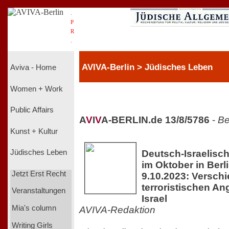
.
P
R
.
AVIVA-Berlin > Jüdisches Leben
Aviva - Home
Women + Work
Public Affairs
A
V
I
V
A-BERLIN.de 13/8/5786
-
Be
Kunst + Kultur
Deutsch-Israelisch
Jüdisches Leben
im Oktober in Berl
Jetzt Erst Recht
9.10.2023: Versch
terroristischen An
Veranstaltungen
Israel
Mia's column
AVIVA-Redaktion
Writing Girls