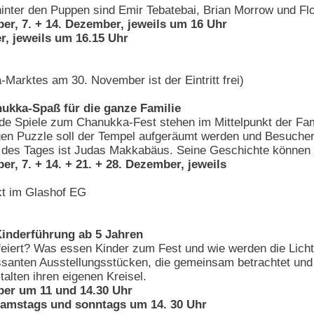
 hinter den Puppen sind Emir Tebatebai, Brian Morrow und Fl
r, 7. + 14. Dezember, jeweils um 16 Uhr
r, jeweils um 16.15 Uhr
Marktes am 30. November ist der Eintritt frei)
kka-Spaß für die ganze Familie
nde Spiele zum Chanukka-Fest stehen im Mittelpunkt der Fa
igen Puzzle soll der Tempel aufgeräumt werden und Besuch
d des Tages ist Judas Makkabäus. Seine Geschichte können 
r, 7. + 14. + 21. + 28. Dezember, jeweils
t im Glashof EG
nderführung ab 5 Jahren
iert? Was essen Kinder zum Fest und wie werden die Lichte
essanten Ausstellungsstücken, die gemeinsam betrachtet und
alten ihren eigenen Kreisel.
er um 11 und 14.30 Uhr
 samstags und sonntags um 14. 30 Uhr