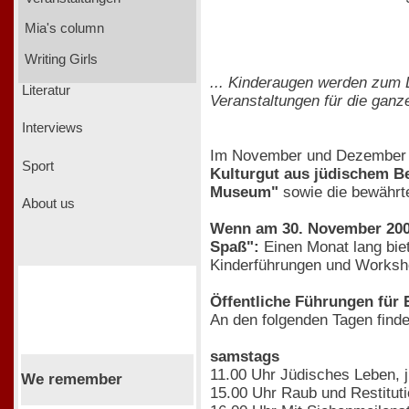
Mia's column
Writing Girls
... Kinderaugen werden zum 
Literatur
Veranstaltungen für die gan
Interviews
Im November und Dezember 2
Sport
Kulturgut aus jüdischem Be
Museum"
sowie die bewähr
About us
Wenn am 30. November 2008
Spaß":
Einen Monat lang bie
Kinderführungen und Worksho
Öffentliche Führungen für
An den folgenden Tagen find
samstags
11.00 Uhr Jüdisches Leben, j
We remember
15.00 Uhr Raub und Restitut