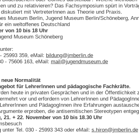
en und zu relativieren? Das Fachsymposium spürt in Vortr
iskutiert mit VertreterInnen aus Theorie und Praxis.
sches Museum Berlin, Jugend Museum Berlin/Schöneberg, An
r ein weltoffenes Deutschland
r von 10 bis 18 Uhr
Jugend Museum Schöneberg
unter:
- 25993 359, eMail:
bildung@jmberlin.de
0 - 75606 163, eMail:
mail@jugendmuseum.de
 neue Normalität
ngebot für LehrerInnen und pädagogische Fachkräfte.
rden heute in privaten Gesprächen und in der Öffentlichke
ermehrt vor und erfordern von LehrerInnen und PädagogInnen
n LehrerInnen und PädagogInnen ihre Erfahrungen austausch
rgumente erproben, die antisemitischen Stereotypen entge
 21. + 22. November von 10 bis 18.30 Uhr
umsbesuch
unter Tel. 030 - 25993 343 oder eMail:
s.hiron@jmberlin.de