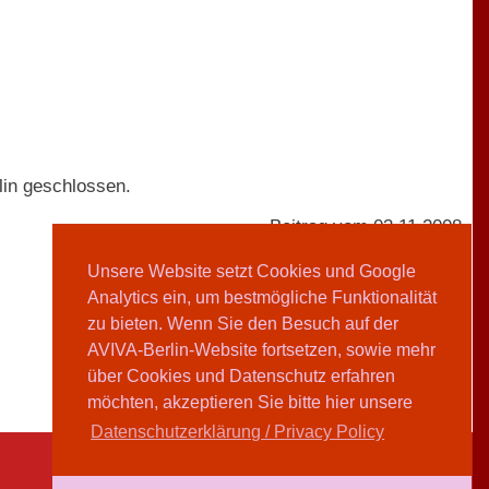
in geschlossen.
Beitrag vom 03.11.2008
Unsere Website setzt Cookies und Google
Analytics ein, um bestmögliche Funktionalität
AVIVA-Redaktion
zu bieten. Wenn Sie den Besuch auf der
AVIVA-Berlin-Website fortsetzen, sowie mehr
Teilen
über Cookies und Datenschutz erfahren
möchten, akzeptieren Sie bitte hier unsere
Datenschutzerklärung / Privacy Policy