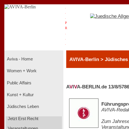
.
.
.
P
R
.
.
.
AVIVA-Berlin > Jüdisches
Aviva - Home
Women + Work
Public Affairs
A
V
I
V
A-BERLIN.de 13/8/578
Kunst + Kultur
Führungspr
Jüdisches Leben
AVIVA-Redak
Jetzt Erst Recht
Zum Jahrese
Veranstaltun
Veranstaltungen