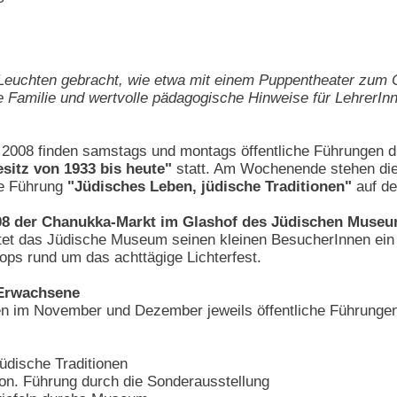
Leuchten gebracht, wie etwa mit einem Puppentheater zum 
ze Familie und wertvolle pädagogische Hinweise für Lehrer
008 finden samstags und montags öffentliche Führungen d
sitz von 1933 bis heute"
statt. Am Wochenende stehen di
te Führung
"Jüdisches Leben, jüdische Traditionen"
auf d
 der Chanukka-Markt im Glashof des Jüdischen Museums 
tet das Jüdische Museum seinen kleinen BesucherInnen ein
ps rund um das achttägige Lichterfest.
 Erwachsene
en im November und Dezember jeweils öffentliche Führungen 
üdische Traditionen
ion. Führung durch die Sonderausstellung