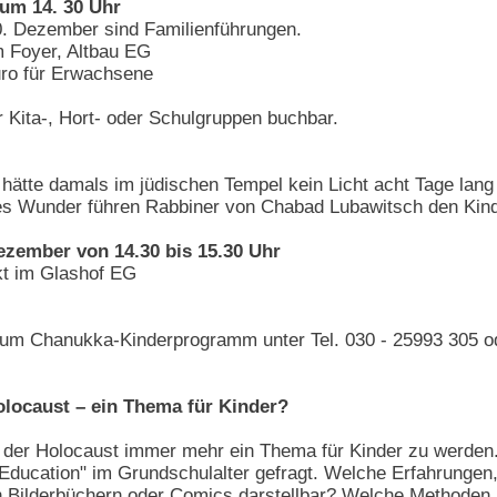
 um 14. 30 Uhr
. Dezember sind Familienführungen.
im Foyer, Altbau EG
Euro für Erwachsene
r Kita-, Hort- oder Schulgruppen buchbar.
hätte damals im jüdischen Tempel kein Licht acht Tage lan
eses Wunder führen Rabbiner von Chabad Lubawitsch den Kind
ezember von 14.30 bis 15.30 Uhr
t im Glashof EG
zum Chanukka-Kinderprogramm unter Tel. 030 - 25993 305 
olocaust – ein Thema für Kinder?
nt der Holocaust immer mehr ein Thema für Kinder zu wer
ducation" im Grundschulalter gefragt. Welche Erfahrungen,
in Bilderbüchern oder Comics darstellbar? Welche Methoden