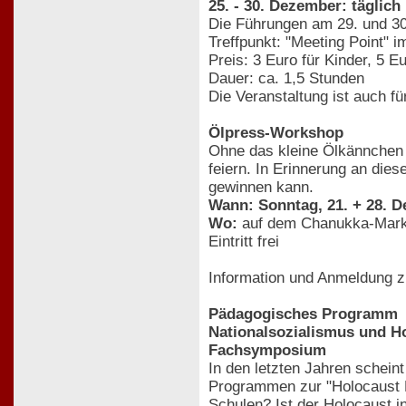
25. - 30. Dezember: täglich
Die Führungen am 29. und 30
Treffpunkt: "Meeting Point" 
Preis: 3 Euro für Kinder, 5 
Dauer: ca. 1,5 Stunden
Die Veranstaltung ist auch fü
Ölpress-Workshop
Ohne das kleine Ölkännchen 
feiern. In Erinnerung an di
gewinnen kann.
Wann: Sonntag, 21. + 28. D
Wo:
auf dem Chanukka-Mark
Eintritt frei
Information und Anmeldung 
Pädagogisches Programm
Nationalsozialismus und H
Fachsymposium
In den letzten Jahren schei
Programmen zur "Holocaust E
Schulen? Ist der Holocaust 