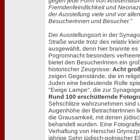
gegen jede Form von Antisemitis
Fremdenfeindlichkeit und Neonaz
der Ausstellung viele und vor alle
Besucherinnen und Besucher."
Der Ausstellungsort in der Synag
Straße wurde trotz des relativ k
ausgewählt, denn hier brannte es
Pogromnacht besonders verheeren
bietet den BesucherInnen ein gro
historischer Zeugnisse:
Acht gro
zeigen Gegenstände, die im relig
Juden eine bedeutende Rolle spie
"Ewige Lampe", die zur Synagoge
Rund 100 erschütternde Fotogr
Sehschlitze wahrzunehmen sind u
Augenhöhe der BetrachterInnen l
die Grausamkeit, mit denen jüdis
behandelt wurden. Eine Fotografie
Verhaftung von Herschel Grynszp
jährige Sohn jüdisch-polnischer E