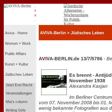
.
P
R
.
AVIVA-Berlin > Jüdisches Leben
Aviva - Home
Women + Work
Public Affairs
A
V
I
V
A-BERLIN.de 13/7/5786
-
Be
Kunst + Kultur
Es brennt - Antijüd
Jüdisches Leben
November 1938
Jetzt Erst Recht
Alexandra Kasjan
Veranstaltungen
Im Berliner Centru
Mia's column
vom 07. November 2008 bis 01. M
wenig bekannte Fotografien aus 
Writing Girls