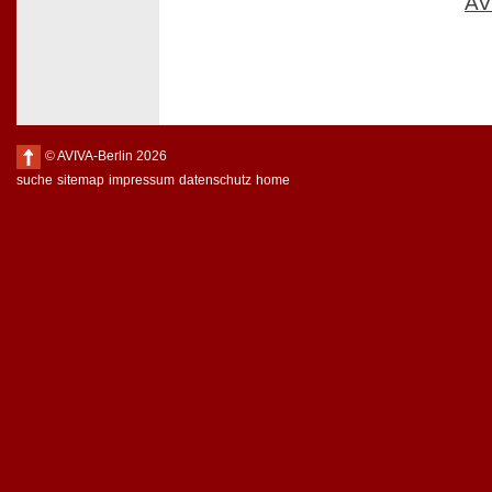
AV
© AVIVA-Berlin 2026
suche
sitemap
impressum
datenschutz
home