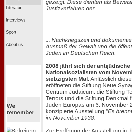
gezeigt. Diese dienten als Beweism
Justizverfahren der...
Literatur
Interviews
Sport
... Nachkriegszeit und dokumenti
About us
Ausmaß der Gewalt und die öffent
Juden im Deutschen Reich.
2008 jährt sich der antijüdische
Nationalsozialisten vom Novem
siebzigsten Mal.
Anlässlich dies
eröffneten die Stiftung Neue Syna
Centrum Judaicum, die Stiftung T
Terrors und die Stiftung Denkmal 
Juden Europas am 6. November 
We
konzipierte Ausstellung
"Es brennt
remember
im November 1938
.
Zur Eröffnung der Ausstellung in