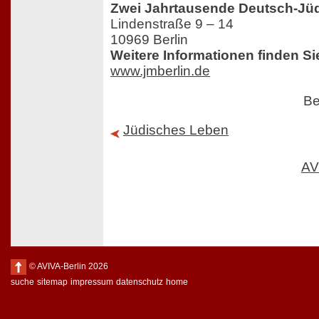
Zwei Jahrtausende Deutsch-Jü
Lindenstraße 9 – 14
10969 Berlin
Weitere Informationen finden Si
www.jmberlin.de
Be
Jüdisches Leben
AV
© AVIVA-Berlin 2026
suche
sitemap
impressum
datenschutz
home