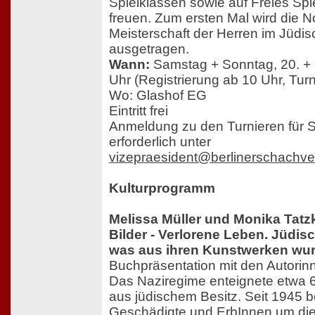
Spielklassen sowie auf Freies Sp
freuen. Zum ersten Mal wird die 
Meisterschaft der Herren im Jüd
ausgetragen.
Wann:
Samstag + Sonntag, 20. + 2
Uhr (Registrierung ab 10 Uhr, Turn
Wo: Glashof EG
Eintritt frei
Anmeldung zu den Turnieren für S
erforderlich unter
vizepraesident@berlinerschachv
Kulturprogramm
Melissa Müller und Monika Tatz
Bilder - Verlorene Leben. Jüdi
was aus ihren Kunstwerken wu
Buchpräsentation mit den Autorin
Das Naziregime enteignete etwa 
aus jüdischem Besitz. Seit 1945 
Geschädigte und ErbInnen um die