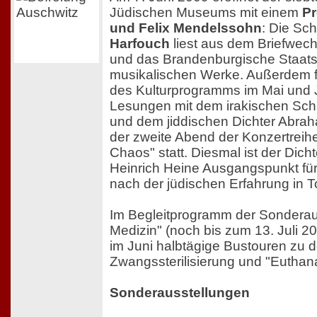
Jüdischen Museums mit einem
P
und Felix Mendelssohn
: Die Sc
Harfouch
liest aus dem Briefwech
und das Brandenburgische Staatso
musikalischen Werke. Außerdem 
des Kulturprogramms im Mai und 
Lesungen mit dem irakischen Schri
und dem jiddischen Dichter Abra
der zweite Abend der Konzertreih
Chaos" statt. Diesmal ist der Dicht
Heinrich Heine Ausgangspunkt fü
nach der jüdischen Erfahrung in T
Im Begleitprogramm der Sonderau
Medizin" (noch bis zum 13. Juli 2
im Juni halbtägige Bustouren zu d
Zwangssterilisierung und "Euthanas
Sonderausstellungen