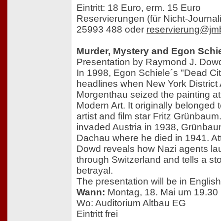
Eintritt: 18 Euro, erm. 15 Euro
Reservierungen (für Nicht-Journali
25993 488 oder
reservierung@jmb
Murder, Mystery and Egon Schie
Presentation by Raymond J. Dow
In 1998, Egon Schiele´s "Dead Ci
headlines when New York District 
Morgenthau seized the painting a
Modern Art. It originally belonged
artist and film star Fritz Grünba
invaded Austria in 1938, Grünbau
Dachau where he died in 1941. A
Dowd reveals how Nazi agents lau
through Switzerland and tells a sto
betrayal.
The presentation will be in English
Wann:
Montag, 18. Mai um 19.30
Wo: Auditorium Altbau EG
Eintritt frei