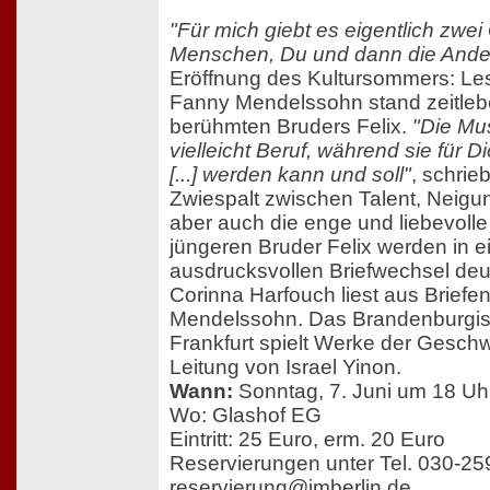
"Für mich giebt es eigentlich zwe
Menschen, Du und dann die Ande
Eröffnung des Kultursommers: Le
Fanny Mendelssohn stand zeitleb
berühmten Bruders Felix.
"Die Mus
vielleicht Beruf, während sie für D
[...] werden kann und soll"
, schrieb
Zwiespalt zwischen Talent, Neig
aber auch die enge und liebevoll
jüngeren Bruder Felix werden in 
ausdrucksvollen Briefwechsel deut
Corinna Harfouch liest aus Briefe
Mendelssohn. Das Brandenburgis
Frankfurt spielt Werke der Geschw
Leitung von Israel Yinon.
Wann:
Sonntag, 7. Juni um 18 Uh
Wo: Glashof EG
Eintritt: 25 Euro, erm. 20 Euro
Reservierungen unter Tel. 030-2
reservierung@jmberlin.de