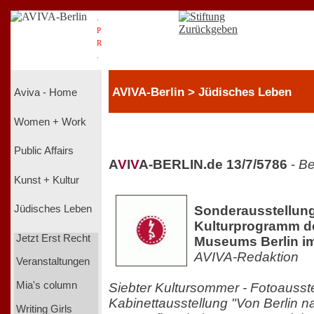
.
P
R
.
AVIVA-Berlin > Jüdisches Leben
Aviva - Home
Women + Work
Public Affairs
A
V
I
V
A-BERLIN.de 13/7/5786
-
Be
Kunst + Kultur
Sonderausstellun
Jüdisches Leben
Kulturprogramm d
Jetzt Erst Recht
Museums Berlin im
AVIVA-Redaktion
Veranstaltungen
Mia's column
Siebter Kultursommer - Fotoausst
Kabinettausstellung "Von Berlin na
Writing Girls