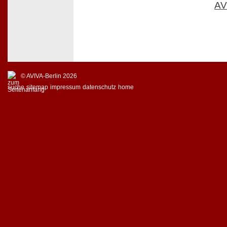
AV
© AVIVA-Berlin 2026
suche
sitemap
impressum
datenschutz
home