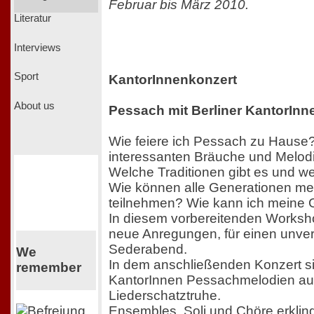
Februar bis März 2010.
Literatur
Interviews
Sport
KantorInnenkonzert
About us
Pessach mit Berliner KantorInn
Wie feiere ich Pessach zu Hause
interessanten Bräuche und Melodi
Welche Traditionen gibt es und w
Wie können alle Generationen mei
teilnehmen? Wie kann ich meine 
In diesem vorbereitenden Works
neue Anregungen, für einen unve
Sederabend.
We
In dem anschließenden Konzert si
remember
KantorInnen Pessachmelodien aus
Liederschatztruhe.
Ensembles, Soli und Chöre erklin