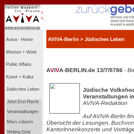
.
P
R
.
AVIVA-Berlin > Jüdisches Leben
Aviva - Home
Women + Work
Public Affairs
A
V
I
V
A-BERLIN.de 13/7/5786
-
Be
Kunst + Kultur
Jüdische Volkshoc
Jüdisches Leben
Veranstaltungen i
Jetzt Erst Recht
AVIVA-Redaktion
Veranstaltungen
Auf AVIVA-Berlin fi
Mia's column
Übersicht der Lesungen, Buchvors
KantorInnenkonzerte und Vorträg
Writing Girls