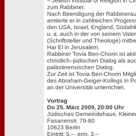
– Jewish Institute of Religion in Ci
zum Rabbiner.
Nach Beendigung der Rabbinerau
amtierte er in zahlreichen Progre
den USA, Israel, England, Südafr
u. a. auch in der von seinem Vat
(Schriftsteller und Theologe) mi
Har El in Jerusalem.
Rabbiner Tovia Ben-Chorin ist akt
christlich–jüdischen Dialog als auc
palästinensischen Dialog.
Zur Zeit ist Tovia Ben-Chorin Mitg
des Abraham-Geiger-Kollegs in P
an der Universität unterrichtet.
Vortrag
Do 25. März 2009, 20:00 Uhr
Jüdisches Gemeindehaus, Kleiner
Fasanenstr. 79-80
10623 Berlin
Eintritt: 5.–, erm. 3.–