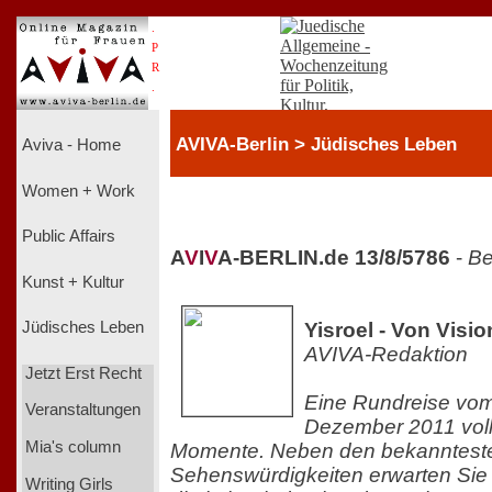
.
P
R
.
AVIVA-Berlin > Jüdisches Leben
Aviva - Home
Women + Work
Public Affairs
A
V
I
V
A-BERLIN.de 13/8/5786
-
Be
Kunst + Kultur
Yisroel - Von Visio
Jüdisches Leben
AVIVA-Redaktion
Jetzt Erst Recht
Eine Rundreise vom 
Veranstaltungen
Dezember 2011 vol
Mia's column
Momente. Neben den bekanntest
Sehenswürdigkeiten erwarten Sie
Writing Girls