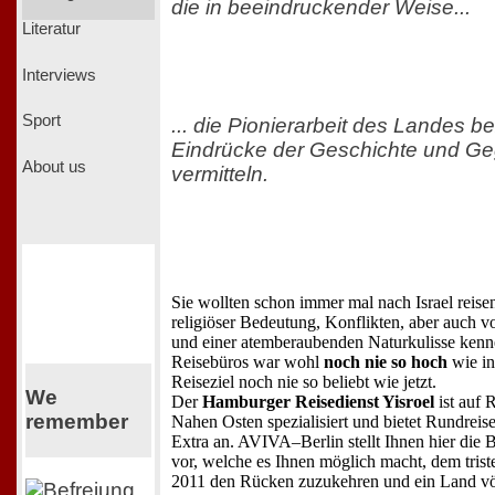
die in beeindruckender Weise...
Literatur
Interviews
Sport
... die Pionierarbeit des Landes 
Eindrücke der Geschichte und Geg
About us
vermitteln.
Sie wollten schon immer mal nach Israel reisen
religiöser Bedeutung, Konflikten, aber auch 
und einer atemberaubenden Naturkulisse ken
Reisebüros war wohl
noch nie so hoch
wie in 
Reiseziel noch nie so beliebt wie jetzt.
We
Der
Hamburger Reisedienst Yisroel
ist auf 
remember
Nahen Osten spezialisiert und bietet Rundrei
Extra an. AVIVA–Berlin stellt Ihnen hier die 
vor, welche es Ihnen möglich macht, dem tri
2011 den Rücken zuzukehren und ein Land völ