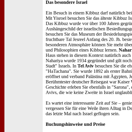
Das besondere Israel
Ein Besuch in einem Kibbuz darf natürlich bei 
Mit Yisroel besuchen Sie das älteste Kibbuz Is
Das Kibbuz wurde vor über 100 Jahren gegründ
Aushängeschild der israelischen Besiedlungs
besuchen Sie das Museum der Besiedelungspio
fruchtbare Tal Jesreel Anfang des 20. Jh. besie
besonderen Atmosphäre können Sie mehr übe
und Philosophien eines Kibbuz lernen.
Nahar
Haus stehen in diesem Kontext natürlich auc
Nahariya wurde 1934 gegründet und gilt noch 
Stadt" Israels. In
Tel Aviv
besuchen Sie die eh
"HaTachana". Sie wurde 1892 als erster Bah
eröffnet und verband Palästina mit Ägypten, J
Berühmtester deutscher Reisegast war Kaiser 
Geschichte erleben Sie ebenfalls in "Sarona",
Avivs, die wie keine Zweite in Israel unglaubl
Es wartet eine interessante Zeit auf Sie – geni
vergessen Sie für eine Weile ihren Alltag in D
das letzte Mal nach Israel geflogen sein.
Buchungshinweise und Preise