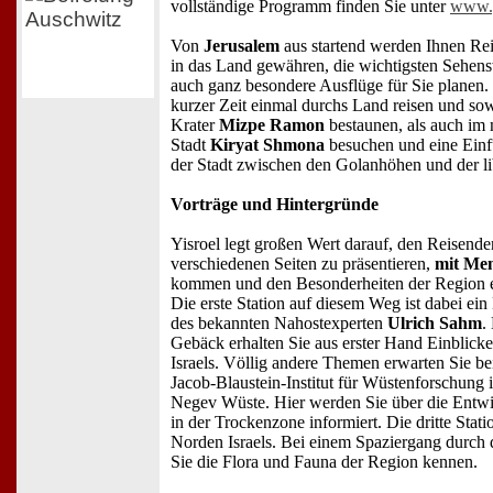
vollständige Programm finden Sie unter
www.y
Von
Jerusalem
aus startend werden Ihnen Rei
in das Land gewähren, die wichtigsten Sehens
auch ganz besondere Ausflüge für Sie planen. 
kurzer Zeit einmal durchs Land reisen und s
Krater
Mizpe Ramon
bestaunen, als auch im n
Stadt
Kiryat Shmona
besuchen und eine Einf
der Stadt zwischen den Golanhöhen und der li
Vorträge und Hintergründe
Yisroel legt großen Wert darauf, den Reisend
verschiedenen Seiten zu präsentieren,
mit Men
kommen und den Besonderheiten der Region 
Die erste Station auf diesem Weg ist dabei ei
des bekannten Nahostexperten
Ulrich Sahm
.
Gebäck erhalten Sie aus erster Hand Einblicke 
Israels. Völlig andere Themen erwarten Sie be
Jacob-Blaustein-Institut für Wüstenforschung 
Negev Wüste. Hier werden Sie über die Entw
in der Trockenzone informiert. Die dritte Stati
Norden Israels. Bei einem Spaziergang durch 
Sie die Flora und Fauna der Region kennen.