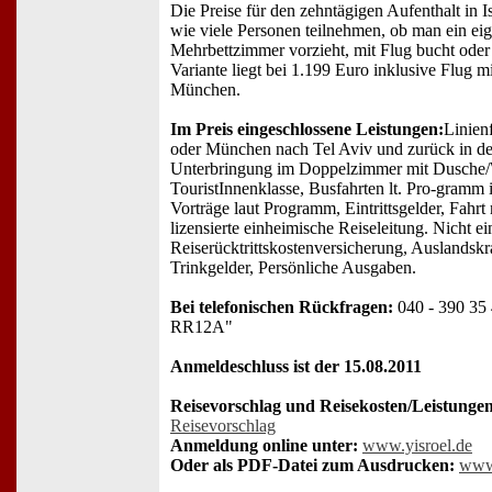
Die Preise für den zehntägigen Aufenthalt in Is
wie viele Personen teilnehmen, ob man ein eig
Mehrbettzimmer vorzieht, mit Flug bucht oder
Variante liegt bei 1.199 Euro inklusive Flug 
München.
Im Preis eingeschlossene Leistungen:
Linien
oder München nach Tel Aviv und zurück in d
Unterbringung im Doppelzimmer mit Dusche/
TouristInnenklasse, Busfahrten lt. Pro-gramm
Vorträge laut Programm, Eintrittsgelder, Fahrt
lizensierte einheimische Reiseleitung. Nicht e
Reiserücktrittskostenversicherung, Auslandsk
Trinkgelder, Persönliche Ausgaben.
Bei telefonischen Rückfragen:
040 - 390 35 
RR12A"
Anmeldeschluss ist der 15.08.2011
Reisevorschlag und Reisekosten/Leistungen
Reisevorschlag
Anmeldung online unter:
www.yisroel.de
Oder als PDF-Datei zum Ausdrucken:
www.