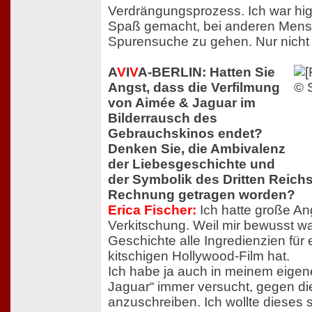
Verdrängungsprozess. Ich war high
Spaß gemacht, bei anderen Mens
Spurensuche zu gehen. Nur nicht b
A
V
I
V
A-BERLIN: Hatten Sie
Angst, dass die Verfilmung
von Aimée & Jaguar im
Bilderrausch des
Gebrauchskinos endet?
Denken Sie, die Ambivalenz
der Liebesgeschichte und
der Symbolik des Dritten Reich
Rechnung getragen worden?
Erica Fischer:
Ich hatte große An
Verkitschung. Weil mir bewusst wa
Geschichte alle Ingredienzien für
kitschigen Hollywood-Film hat.
Ich habe ja auch in meinem eige
Jaguar“ immer versucht, gegen d
anzuschreiben. Ich wollte dieses 