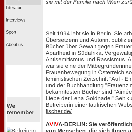
sie mit der Familie nach Wien zur
Literatur
Interviews
Sport
Seit 1994 lebt sie in Berlin. Sie arb
Übersetzerin und Autorin, publizie
About us
Bücher über Gewalt gegen Frauen
Apartheid in Südafrika, Vergewalt
Antisemitismus und Rassismus. A
war sie eine der Mitbegründerinn
Frauenbewegung in Österreich so
feministischen Zeitschrift "Auf - 
und der Buchhandlung "Frauenzim
bekanntesten Bücher sind "Aimée
Liebe der Lena Goldnadel" Seit kur
Betreiberin einer taufrischen Web
We
fischer.de/
remember
A
V
I
V
A-BERLIN: Sie veröffentli
von Menschen, die sich Ihnen 