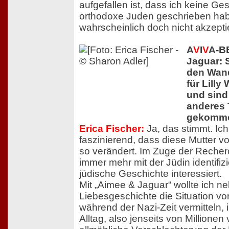
aufgefallen ist, dass ich keine Ge
orthodoxe Juden geschrieben hab
wahrscheinlich doch nicht akzepti
A
V
I
V
A-B
Jaguar: 
den Wand
für Lilly
und sind
anderes
gekommen
Erica Fischer:
Ja, das stimmt. Ich
faszinierend, dass diese Mutter vo
so verändert. Im Zuge der Recher
immer mehr mit der Jüdin identifizi
jüdische Geschichte interessiert.
Mit „Aimee & Jaguar“ wollte ich n
Liebesgeschichte die Situation vo
während der Nazi-Zeit vermitteln
Alltag, also jenseits von Millionen