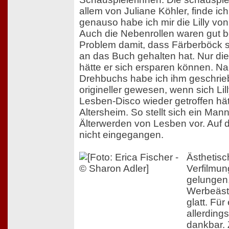
allem von Juliane Köhler, finde ic
genauso habe ich mir die Lilly von
Auch die Nebenrollen waren gut be
Problem damit, dass Färberböck si
an das Buch gehalten hat. Nur d
hätte er sich ersparen können. N
Drehbuchs habe ich ihm geschrie
origineller gewesen, wenn sich Lill
Lesben-Disco wieder getroffen hät
Altersheim. So stellt sich ein Man
Älterwerden von Lesben vor. Auf d
nicht eingegangen.
Ästhetisch
Verfilmun
gelungen,
Werbeästh
glatt. Fü
allerdings
dankbar. 