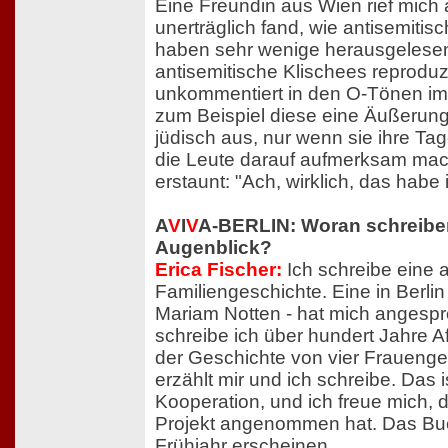
Eine Freundin aus Wien rief mich a
unerträglich fand, wie antisemitisc
haben sehr wenige herausgelesen.
antisemitische Klischees reproduzi
unkommentiert in den O-Tönen im
zum Beispiel diese eine Äußerung:
jüdisch aus, nur wenn sie ihre Ta
die Leute darauf aufmerksam mac
erstaunt: "Ach, wirklich, das habe 
A
V
I
V
A-BERLIN: Woran schreibe
Augenblick?
Erica Fischer:
Ich schreibe eine 
Familiengeschichte. Eine in Berli
Mariam Notten - hat mich angesp
schreibe ich über hundert Jahre A
der Geschichte von vier Frauenge
erzählt mir und ich schreibe. Das 
Kooperation, und ich freue mich,
Projekt angenommen hat. Das Bu
Frühjahr erscheinen.