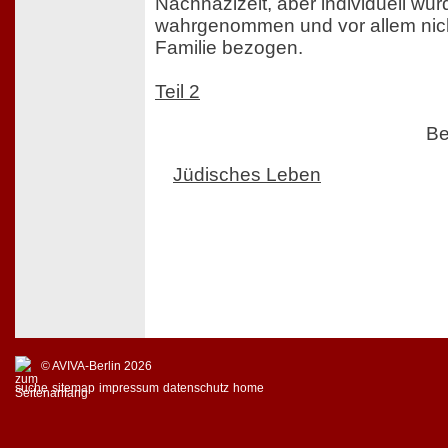
Nachnazizeit, aber individuell wur
wahrgenommen und vor allem nich
Familie bezogen.
Teil 2
Be
Jüdisches Leben
© AVIVA-Berlin 2026
suche
sitemap
impressum
datenschutz
home