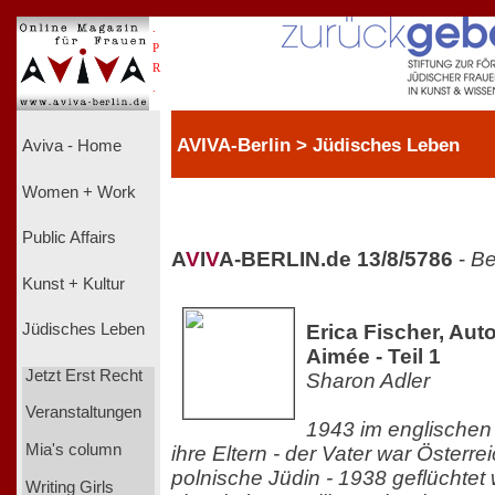
.
P
R
.
AVIVA-Berlin > Jüdisches Leben
Aviva - Home
Women + Work
Public Affairs
A
V
I
V
A-BERLIN.de 13/8/5786
-
Be
Kunst + Kultur
Erica Fischer, Aut
Jüdisches Leben
Aimée - Teil 1
Jetzt Erst Recht
Sharon Adler
Veranstaltungen
1943 im englischen 
Mia's column
ihre Eltern - der Vater war Österrei
polnische Jüdin - 1938 geflüchtet
Writing Girls