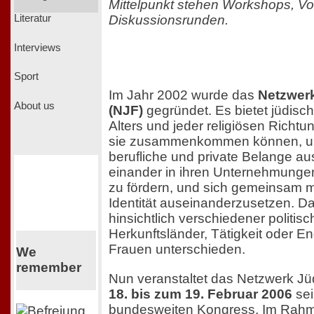
Mittelpunkt stehen Workshops, Vo
Diskussionsrunden.
Literatur
Interviews
Sport
Im Jahr 2002 wurde das
Netzwer
About us
(NJF)
gegründet. Es bietet jüdisc
Alters und jeder religiösen Richtu
sie zusammenkommen können, um
berufliche und private Belange a
einander in ihren Unternehmungen
zu fördern, und sich gemeinsam mi
Identität auseinanderzusetzen. Da
hinsichtlich verschiedener politis
Herkunftsländer, Tätigkeit oder 
Frauen unterschieden.
We
remember
Nun veranstaltet das Netzwerk J
18. bis zum 19. Februar 2006
sei
bundesweiten Kongress. Im Rahm