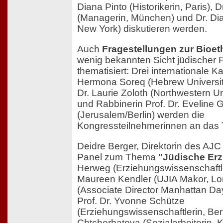
Diana Pinto (Historikerin, Paris), 
(Managerin, München) und Dr. Di
New York) diskutieren werden.
Auch
Fragestellungen zur Bioet
wenig bekannten Sicht jüdischer 
thematisiert: Drei internationale Ka
Hermona Soreq (Hebrew University
Dr. Laurie Zoloth (Northwestern Un
und Rabbinerin Prof. Dr. Evelin
(Jerusalem/Berlin) werden die
Kongressteilnehmerinnen an das
Deidre Berger, Direktorin des AJC B
Panel zum Thema
"Jüdische Er
Herweg (Erziehungswissenschaftler
Maureen Kendler (UJIA Makor, Lon
(Associate Director Manhattan Da
Prof. Dr. Yvonne Schütze
(Erziehungswissenschaftlerin, Berl
Chtcherbatova (Sozialarbeiterin, K