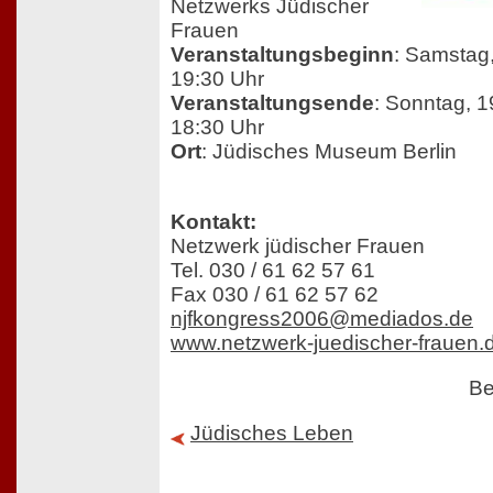
Netzwerks Jüdischer
Frauen
Veranstaltungsbeginn
: Samstag,
19:30 Uhr
Veranstaltungsende
: Sonntag, 1
18:30 Uhr
Ort
: Jüdisches Museum Berlin
Kontakt:
Netzwerk jüdischer Frauen
Tel. 030 / 61 62 57 61
Fax 030 / 61 62 57 62
njfkongress2006@mediados.de
www.netzwerk-juedischer-frauen.
Be
Jüdisches Leben