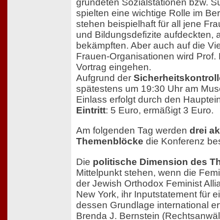
gründeten Sozialstationen bzw. 
spielten eine wichtige Rolle im Be
stehen beispielhaft für all jene F
und Bildungsdefizite aufdeckten,
bekämpften. Aber auch auf die Vie
Frauen-Organisationen wird Prof. 
Vortrag eingehen.
Aufgrund der
Sicherheitskontrol
spätestens um 19:30 Uhr am Mus
Einlass erfolgt durch den Hauptei
Eintritt
: 5 Euro, ermäßigt 3 Euro.
Am folgenden Tag werden
drei ak
Themenblöcke
die Konferenz bes
Die
politische Dimension des 
Mittelpunkt stehen, wenn die Femi
der Jewish Orthodox Feminist Alli
New York, ihr Inputstatement für e
dessen Grundlage international er
Brenda J. Bernstein (Rechtsanwälti