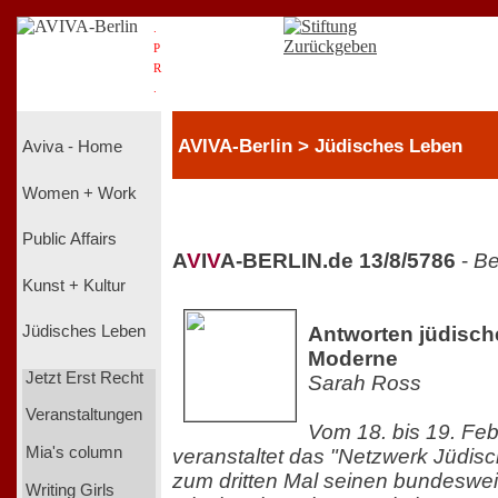
.
P
R
.
AVIVA-Berlin > Jüdisches Leben
Aviva - Home
Women + Work
Public Affairs
A
V
I
V
A-BERLIN.de 13/8/5786
-
Be
Kunst + Kultur
Antworten jüdische
Jüdisches Leben
Moderne
Jetzt Erst Recht
Sarah Ross
Veranstaltungen
Vom 18. bis 19. Fe
Mia's column
veranstaltet das "Netzwerk Jüdisc
zum dritten Mal seinen bundeswei
Writing Girls