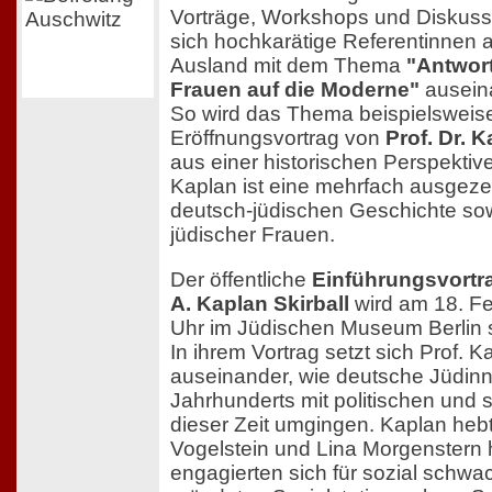
Vorträge, Workshops und Diskus
sich hochkarätige Referentinnen 
Ausland mit dem Thema
"Antwort
Frauen auf die Moderne"
ausein
So wird das Thema beispielsweis
Eröffnungsvortrag von
Prof. Dr. 
aus einer historischen Perspektive
Kaplan ist eine mehrfach ausgeze
deutsch-jüdischen Geschichte so
jüdischer Frauen.
Der öffentliche
Einführungsvortra
A. Kaplan Skirball
wird am 18. F
Uhr im Jüdischen Museum Berlin s
In ihrem Vortrag setzt sich Prof. K
auseinander, wie deutsche Jüdin
Jahrhunderts mit politischen und
dieser Zeit umgingen. Kaplan heb
Vogelstein und Lina Morgenstern 
engagierten sich für sozial schwa