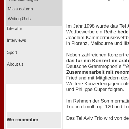
Mia's column
Writing Girls
Im Jahr 1998 wurde das
Tel 
Literatur
Wettbewerbe ein Reihe
bede
Joachim Kammermusikwettbew
Interviews
in Florenz, Melbourne und Ill
Sport
Neben zahlreichen Konzertrei
das für ein Konzert im ara
About us
Deutsche Grammophon´s "Yell
Zusammenarbeit mit renom
Fried und mit Mitgliedern des
Weitere Konzertengagements 
und Philippe Cuper folgten.
Im Rahmen der Sommermatinee
Trio in d-moll, op. 120 und 
Das Tel Aviv Trio wird von d
We remember