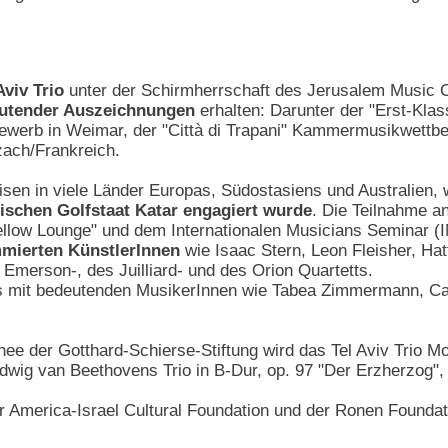
Aviv Trio
unter der Schirmherrschaft des Jerusalem Music C
utender Auszeichnungen
erhalten: Darunter der "Erst-Klas
erb in Weimar, der "Città di Trapani" Kammermusikwettbe
zach/Frankreich.
sen in viele Länder Europas, Südostasiens und Australien, 
bischen Golfstaat Katar engagiert wurde
. Die Teilnahme an
ow Lounge" und dem Internationalen Musicians Seminar (I
mierten KünstlerInnen
wie Isaac Stern, Leon Fleisher, Ha
 Emerson-, des Juilliard- und des Orion Quartetts.
mit bedeutenden MusikerInnen wie Tabea Zimmermann, Carl
 der Gotthard-Schierse-Stiftung wird das Tel Aviv Trio Moz
Ludwig van Beethovens Trio in B-Dur, op. 97 "Der Erzherzog"
er America-Israel Cultural Foundation und der Ronen Foundati