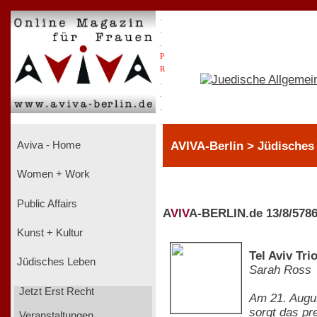
.
.
.
P
R
.
.
.
AVIVA-Berlin > Jüdisches
Aviva - Home
Women + Work
Public Affairs
A
V
I
V
A-BERLIN.de 13/8/578
Kunst + Kultur
Tel Aviv Tr
Jüdisches Leben
Sarah Ross
Jetzt Erst Recht
Am 21. Augus
sorgt das pr
Veranstaltungen