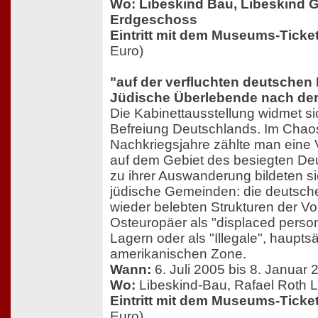
Wo:
Libeskind Bau, Libeskind G
Erdgeschoss
Eintritt mit dem Museums-Ticke
Euro)
"auf der verfluchten deutschen
Jüdische Überlebende nach der
Die Kabinettausstellung widmet si
Befreiung Deutschlands. Im Chaos
Nachkriegsjahre zählte man eine V
auf dem Gebiet des besiegten De
zu ihrer Auswanderung bildeten sic
jüdische Gemeinden: die deutsch
wieder belebten Strukturen der Vor
Osteuropäer als "displaced person
Lagern oder als "Illegale", haupts
amerikanischen Zone.
Wann:
6. Juli 2005 bis 8. Januar 
Wo:
Libeskind-Bau, Rafael Roth 
Eintritt mit dem Museums-Ticke
Euro)