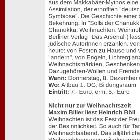
aus dem Makkabäer-Mythos eine 
Assimilation, der erhofften "deuts
Symbiose". Die Geschichte einer 
Bekehrung. In "Solls der Chanuk
Chanukka, Weihnachten, Weihnuk
Berliner Verlag "Das Arsenal") l
jüdische AutorInnen erzählen, vom
heute: von Festen zu Hause und 
"andern", von Engeln, Lichterglan
Weihnachtsmärkten, Geschenken
Dazugehören-Wollen und Fremds
Wann:
Donnerstag, 8. Dezember
Wo:
Altbau 1. OG, Bildungsraum
Eintritt:
7,- Euro, erm. 5,- Euro
Nicht nur zur Weihnachtszeit
Maxim Biller liest Heinrich Böll
Weihnachten ist das Fest der Freu
der Besinnlichkeit. So auch für Tan
Weihnachtsabend. Das alljährlic
Weihnachtsbaumes mit gläserne