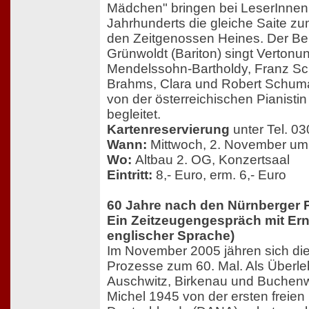
Mädchen" bringen bei LeserInnen
Jahrhunderts die gleiche Saite z
den Zeitgenossen Heines. Der Ber
Grünwoldt (Bariton) singt Vertonu
Mendelssohn-Bartholdy, Franz Sc
Brahms, Clara und Robert Schum
von der österreichischen Pianist
begleitet.
Kartenreservierung
unter Tel. 03
Wann:
Mittwoch, 2. November um
Wo:
Altbau 2. OG, Konzertsaal
Eintritt:
8,- Euro, erm. 6,- Euro
60 Jahre nach den Nürnberger 
Ein Zeitzeugengespräch mit Erne
englischer Sprache)
Im November 2005 jähren sich di
Prozesse zum 60. Mal. Als Überl
Auschwitz, Birkenau und Buchenw
Michel 1945 von der ersten freie