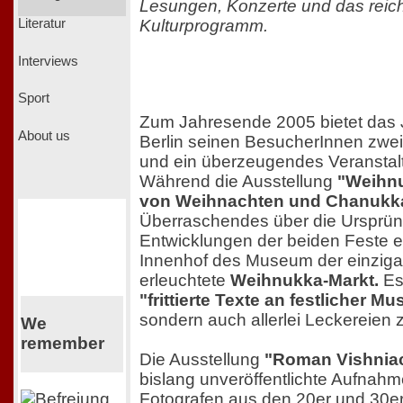
Lesungen, Konzerte und das reich
Kulturprogramm.
Literatur
Interviews
Sport
Zum Jahresende 2005 bietet das
About us
Berlin seinen BesucherInnen zwe
und ein überzeugendes Veransta
Während die Ausstellung
"Weihnu
von Weihnachten und Chanuk
Überraschendes über die Ursprü
Entwicklungen der beiden Feste erz
Innenhof des Museum der einzigart
erleuchtete
Weihnukka-Markt.
Es
"frittierte Texte an festlicher Mu
sondern auch allerlei Leckereien 
We
remember
Die Ausstellung
"Roman Vishniac
bislang unveröffentlichte Aufnah
Fotografen aus den 20er und 30er