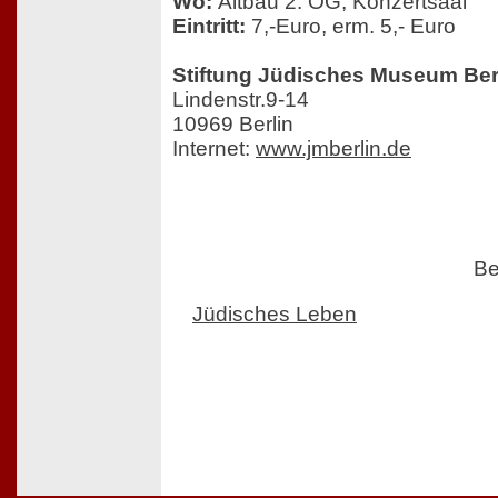
Wo:
Altbau 2. OG, Konzertsaal
Eintritt:
7,-Euro, erm. 5,- Euro
Stiftung Jüdisches Museum Ber
Lindenstr.9-14
10969 Berlin
Internet:
www.jmberlin.de
Be
Jüdisches Leben