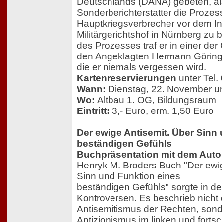
Deutschlands (DANA) gebeten, al
Sonderberichterstatter die Proze
Hauptkriegsverbrecher vor dem In
Militärgerichtshof in Nürnberg z
des Prozesses traf er in einer der
den Angeklagten Hermann Göring
die er niemals vergessen wird.
Kartenreservierungen
unter Tel.
Wann:
Dienstag, 22. November u
Wo:
Altbau 1. OG, Bildungsraum
Eintritt:
3,- Euro, erm. 1,50 Euro
Der ewige Antisemit. Über Sinn
beständigen Gefühls
Buchpräsentation mit dem Auto
Henryk M. Broders Buch "Der ewig
Sinn und Funktion eines
beständigen Gefühls" sorgte in den
Kontroversen. Es beschrieb nicht
Antisemitismus der Rechten, son
Antizionismus im linken und fortsch