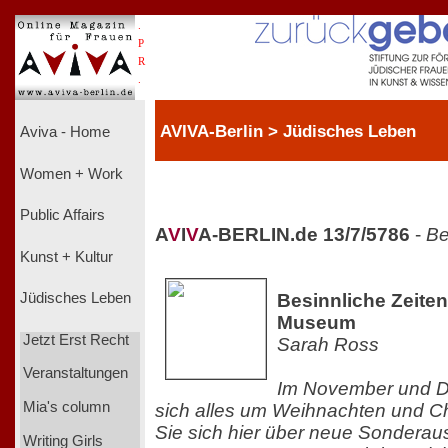
.
P
R
.
AVIVA-Berlin > Jüdisches Leben
Aviva - Home
Women + Work
Public Affairs
A
V
I
V
A-BERLIN.de 13/7/5786
-
Be
Kunst + Kultur
Besinnliche Zeite
Jüdisches Leben
Museum
Jetzt Erst Recht
Sarah Ross
Veranstaltungen
Im November und D
Mia's column
sich alles um Weihnachten und C
Sie sich hier über neue Sonderau
Writing Girls