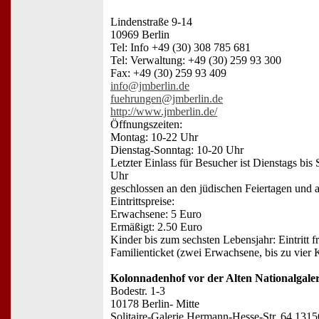
Lindenstraße 9-14
10969 Berlin
Tel: Info +49 (30) 308 785 681
Tel: Verwaltung: +49 (30) 259 93 300
Fax: +49 (30) 259 93 409
info@jmberlin.de
fuehrungen@jmberlin.de
http://www.jmberlin.de/
Öffnungszeiten:
Montag: 10-22 Uhr
Dienstag-Sonntag: 10-20 Uhr
Letzter Einlass für Besucher ist Dienstags bi
Uhr
geschlossen an den jüdischen Feiertagen und
Eintrittspreise:
Erwachsene: 5 Euro
Ermäßigt: 2.50 Euro
Kinder bis zum sechsten Lebensjahr: Eintritt fr
Familienticket (zwei Erwachsene, bis zu vier 
Kolonnadenhof vor der Alten Nationalgale
Bodestr. 1-3
10178 Berlin- Mitte
Solitaire-Galerie Hermann-Hesse-Str. 64 13