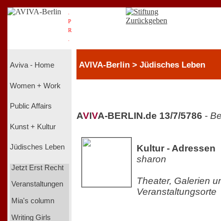
.
P
R
.
AVIVA-Berlin > Jüdisches Leben
Aviva - Home
Women + Work
Public Affairs
A
V
I
V
A-BERLIN.de 13/7/5786
-
Be
Kunst + Kultur
Kultur - Adressen
Jüdisches Leben
sharon
Jetzt Erst Recht
Theater, Galerien 
Veranstaltungen
Veranstaltungsorte
Mia's column
Writing Girls