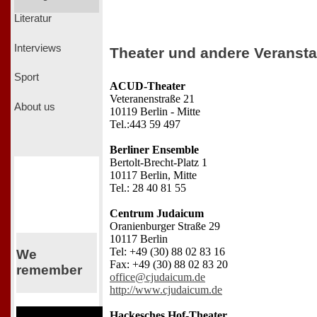
Literatur
Interviews
Theater und andere Veransta
Sport
ACUD-Theater
Veteranenstraße 21
About us
10119 Berlin - Mitte
Tel.:443 59 497
Berliner Ensemble
Bertolt-Brecht-Platz 1
10117 Berlin, Mitte
Tel.: 28 40 81 55
Centrum Judaicum
Oranienburger Straße 29
10117 Berlin
Tel: +49 (30) 88 02 83 16
We
Fax: +49 (30) 88 02 83 20
remember
office@cjudaicum.de
http://www.cjudaicum.de
Hackesches Hof-Theater