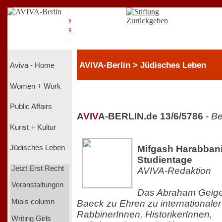
.
P
R
.
AVIVA-Berlin > Jüdisches Leben
Aviva - Home
Women + Work
Public Affairs
A
V
I
V
A-BERLIN.de 13/6/5786
-
Be
Kunst + Kultur
Mifgash Harabbani
Jüdisches Leben
Studientage
Jetzt Erst Recht
AVIVA-Redaktion
Veranstaltungen
Das Abraham Geiger
Mia's column
Baeck zu Ehren zu internationaler
RabbinerInnen, HistorikerInnen,
Writing Girls