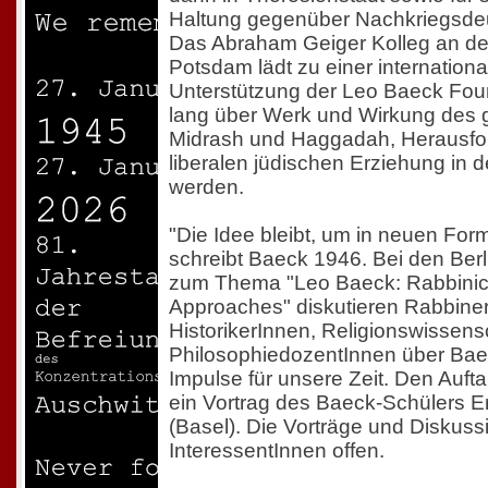
Haltung gegenüber Nachkriegsdeu
Das Abraham Geiger Kolleg an der
Potsdam lädt zu einer internationa
Unterstützung der Leo Baeck Foun
lang über Werk und Wirkung des 
Midrash und Haggadah, Herausfo
liberalen jüdischen Erziehung in d
werden.
"Die Idee bleibt, um in neuen For
schreibt Baeck 1946. Bei den Ber
zum Thema "Leo Baeck: Rabbinica
Approaches" diskutieren Rabbine
HistorikerInnen, Religionswissens
PhilosophiedozentInnen über Bae
Impulse für unsere Zeit. Den Auft
ein Vortrag des Baeck-Schülers E
(Basel). Die Vorträge und Diskuss
InteressentInnen offen.