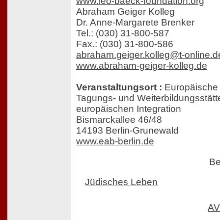
www.leo-baeck-foundation.org
Abraham Geiger Kolleg
Dr. Anne-Margarete Brenker
Tel.: (030) 31-800-587
Fax.: (030) 31-800-586
abraham.geiger.kolleg@t-online.d
www.abraham-geiger-kolleg.de
Veranstaltungsort :
Europäische 
Tagungs- und Weiterbildungsstätt
europäischen Integration
Bismarckallee 46/48
14193 Berlin-Grunewald
www.eab-berlin.de
Be
Jüdisches Leben
AV