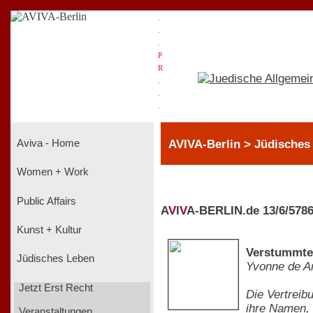
.
.
.
P
R
.
.
.
AVIVA-Berlin > Jüdisches
Aviva - Home
Women + Work
Public Affairs
A
V
I
V
A-BERLIN.de 13/6/578
Kunst + Kultur
Verstummte
Jüdisches Leben
Yvonne de A
Jetzt Erst Recht
Die Vertreib
ihre Namen,
Veranstaltungen