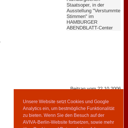
Staatsoper, in der
Ausstellung "Verstummte
Stimmen" im
HAMBURGER
ABENDBLATT-Center
.
Beitrag vom 22.10.2006
Unsere Website setzt Cookies und Google
Analytics ein, um bestmögliche Funktionalität
Yvonne de Andrés
zu bieten. Wenn Sie den Besuch auf der
AVIVA-Berlin-Website fortsetzen, sowie mehr
Teilen