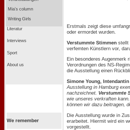
Mia's column
Writing Girls
Erstmals zeigt diese umfangre
Literatur
oder ermordet wurden.
Interviews
Verstummte Stimmen
stell
verfemten Künstlern vor, dar
Sport
Ein besonderes Augenmerk ri
Verordnungen des NS-Regimes
About us
die Ausstellung einen Rückbl
Simone Young, Intendantin
Ausstellung in Hamburg exem
nachzeichnet.
Verstummte 
wie unseres verkraften kann.
können wir dazu beitragen, d
Die Ausstellung wurde in Z
We remember
erarbeitet. Hiermit wird ein 
vorgestellt.