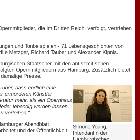
ernmitglieder, die im Dritten Reich, verfolgt, vertrieben
erungen und Tonbeispielen - 71 Lebensgeschichten von
ilie Metzger, Richard Tauber und Alexander Kipnis.
urgischen Staatsoper mit den antisemitischen
lgten Opernmitgliedern aus Hamburg. Zusätzlich bietet
e damalige Presse.
arüber, dass endlich eine
r ermordeten Künstler
iktatur mehr, als ein Opernhaus
ieder lebendig werden lassen,
u verleihen."
Hamburger Abendblatt
Simone Young,
beitet und der Öffentlichkeit
Intendantin der
Hamburgischen