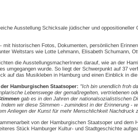
iche Ausstellung Schicksale jüdischer und oppositioneller Op
t - mit historischen Fotos, Dokumenten, persönlichen Erinn
unter Weltstars wie Lotte Lehmann, Elisabeth Schumann, Ott
chten die AusstellungsmacherInnen darauf, wie an der Hamb
 umgegangen wurde. So liegt der Schwerpunkt auf 37 verfo
ick auf das Musikleben in Hamburg und einen Einblick in di
 der Hamburgischen Staatsoper:
"Ich bin unendlich froh d
plarische Lebenswege der gemaßregelten, vertriebenen ode
Stimmen
gab es in den Jahren der nationalsozialistischen D
 Indem wir diese Stimmen - zumindest in der Erinnerung - w
em Anliegen der Kunst für mehr Menschlichkeit Nachdruck z
usammenarbeit von der Hamburgischen Staatsoper und dem 
weiteres Stück Hamburger Kultur- und Stadtgeschichte aufgear