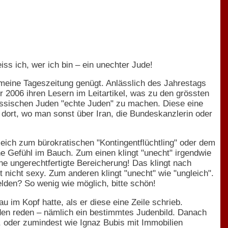
ss ich, wer ich bin – ein unechter Jude!
in meine Tageszeitung genügt. Anlässlich des Jahrestags
 2006 ihren Lesern im Leitartikel, was zu den grössten
ussischen Juden "echte Juden" zu machen. Diese eine
, dort, wo man sonst über Iran, die Bundeskanzlerin oder
eich zum bürokratischen "Kontingentflüchtling" oder dem
e Gefühl im Bauch. Zum einen klingt "unecht" irgendwie
ne ungerechtfertigte Bereicherung! Das klingt nach
 nicht sexy. Zum anderen klingt "unecht" wie "ungleich".
den? So wenig wie möglich, bitte schön!
im Kopf hatte, als er diese eine Zeile schrieb.
uden reden – nämlich ein bestimmtes Judenbild. Danach
, oder zumindest wie Ignaz Bubis mit Immobilien