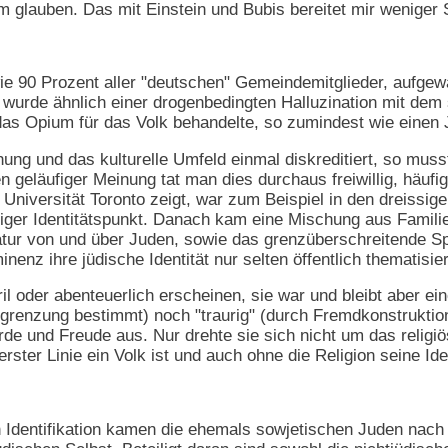
m glauben. Das mit Einstein und Bubis bereitet mir weniger
wie 90 Prozent aller "deutschen" Gemeindemitglieder, aufgew
on wurde ähnlich einer drogenbedingten Halluzination mit dem
as Opium für das Volk behandelte, so zumindest wie einen J
hung und das kulturelle Umfeld einmal diskreditiert, so mu
 geläufiger Meinung tat man dies durchaus freiwillig, häufi
Universität Toronto zeigt, war zum Beispiel in den dreissig
rtiger Identitätspunkt. Danach kam eine Mischung aus Famil
atur von und über Juden, sowie das grenzüberschreitende Sp
nenz ihre jüdische Identität nur selten öffentlich thematisie
il oder abenteuerlich erscheinen, sie war und bleibt aber ei
usgrenzung bestimmt) noch "traurig" (durch Fremdkonstruktio
Würde und Freude aus. Nur drehte sie sich nicht um das relig
rster Linie ein Volk ist und auch ohne die Religion seine Ide
n Identifikation kamen die ehemals sowjetischen Juden nach 