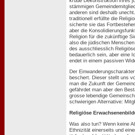
krude Dekonstruktion ihres jü
stämmigen Gemeindemitglieder.
anderen sind deshalb unecht.
traditionell erfüllte die Re
sicherte sie das Fortbestehe
aber die Konsolidierungsfunkt
Religion für die zukünftige S
also die jüdischen Menschen
des ausschliesslich Religiö
bedauerlich sein, aber eine 
endet in einem passiven Wid
Der Einwanderungscharakter 
beschert. Dieser stellt uns 
man die Zukunft der Gemeind
gefährdet man aber den Besta
grosse lebendige Gemeinschaf
schwierigen Alternative: Mit
Religiöse Erwachsenenbil
Was also tun? Wenn keine Alt
Ethnizität einerseits und ein