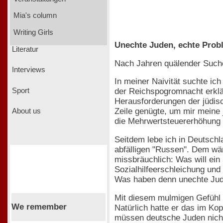
Mia's column
Writing Girls
Unechte Juden, echte Prob
Literatur
Nach Jahren quälender Suche 
Interviews
In meiner Naivität suchte ich
Sport
der Reichspogromnacht erklär
Herausforderungen der jüdis
Zeile genügte, um mir meine 
About us
die Mehrwertsteuererhöhung 
Seitdem lebe ich in Deutschl
abfälligen "Russen". Dem wär
missbräuchlich: Was will ein
Sozialhilfeerschleichung und
Was haben denn unechte Jude
Mit diesem mulmigen Gefühl i
We remember
Natürlich hatte er das im Ko
müssen deutsche Juden nicht 