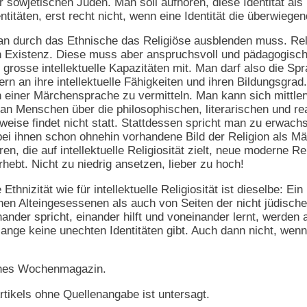
r sowjetischen Juden. Man soll aufhören, diese Identität als
entitäten, erst recht nicht, wenn eine Identität die überwie
man durch das Ethnische das Religiöse ausblenden muss. Rel
 Existenz. Diese muss aber anspruchsvoll und pädagogisch 
grosse intellektuelle Kapazitäten mit. Man darf also die Spr
n an ihre intellektuelle Fähigkeiten und ihren Bildungsgra
n einer Märchensprache zu vermitteln. Man kann sich mittle
man Menschen über die philosophischen, literarischen und rea
eise findet nicht statt. Stattdessen spricht man zu erwach
ei ihnen schon ohnehin vorhandene Bild der Religion als Mär
n, die auf intellektuelle Religiosität zielt, neue moderne R
hebt. Nicht zu niedrig ansetzen, lieber zu hoch!
 Ethnizität wie für intellektuelle Religiosität ist dieselbe:
hen Alteingesessenen als auch von Seiten der nicht jüdische
der spricht, einander hilft und voneinander lernt, werden al
ange keine unechten Identitäten gibt. Auch dann nicht, wenn
hes Wochenmagazin.
rtikels ohne Quellenangabe ist untersagt.