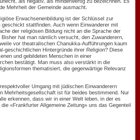
 unecht, als negativ, als minderwertig zu bezeichnen. Es
gende Mehrheit der Gemeinde ausmacht.
igiöse Erwachsenenbildung ist der Schlüssel zur
geschickt stattfinden. Auch wenn Einwanderer mit
ache der religiösen Bildung nicht an die Sprache der
d. Bisher hat man nämlich versucht, den Zuwanderern,
rweile vor theatralischen Chanukka-Aufführungen kaum
l-geschichtlichen Hintergründe ihrer Religion? Diese
senen und gebildeten Menschen in einer
chen bestätigt. Man muss also verstärkt in die
eligionsformen thematisiert, die gegenwärtige Relevanz
 Ein respektvoller Umgang mit jüdischen Einwanderern
n Mehrheitsgesellschaft ist für beides bestimmend. Nur
le erkennen, dass wir in einer Welt leben, in der es
 die «Frankfurter Allgemeine Zeitung» uns das Gegenteil