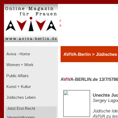
.
.
.
P
R
.
.
.
AVIVA-Berlin > Jüdisches
Aviva - Home
Women + Work
Public Affairs
A
V
I
V
A-BERLIN.de 13/7/578
Kunst + Kultur
Unechte Jud
Jüdisches Leben
Sergey Lago
Jetzt Erst Recht
Jüdische Ide
AVIVA zu le
Veranstaltungen