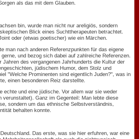
 Sorgen als das mit dem Glauben.
achsen bin, wurde man nicht nur areligiös, sondern
 skeptischen Blick eines Suchttherapeuten betrachtet.
oint oder (etwas poetischer) wie ein Märchen.
sste man nach anderen Referenzpunkten für das eigene
g gerne, und bezog sich dabei auf zahlreiche Referenzen.
er Jahren des vergangenen Jahrhunderts die Kultur der
iengeschichten, jüdischem Humor, dem Stolz und
iel "Welche Prominenten sind eigentlich Juden?", was in
rte, einen besonderen Reiz darstellte.
ne echte und eine jüdische. Vor allem war sie weder
n verunstaltet). Ganz im Gegenteil: Man lebte diese
iöse, sondern um das ethnische Selbstverständnis,
ntität behalten konnte.
Deutschland. Das erste, was sie hier erfuhren, war eine