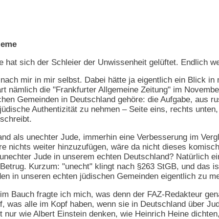
leme
hat sich der Schleier der Unwissenheit gelüftet. Endlich wei
 nach mir in mir selbst. Dabei hätte ja eigentlich ein Blick 
t nämlich die "Frankfurter Allgemeine Zeitung" im November
chen Gemeinden in Deutschland gehöre: die Aufgabe, aus r
jüdische Authentizität zu nehmen – Seite eins, rechts unten
schreibt.
and als unechter Jude, immerhin eine Verbesserung im Vergl
e nichts weiter hinzuzufügen, wäre da nicht dieses komisch
 unechter Jude in unserem echten Deutschland? Natürlich ei
 Betrug. Kurzum: "unecht" klingt nach §263 StGB, und das ist
n in unseren echten jüdischen Gemeinden eigentlich zu mel
m Bauch fragte ich mich, was denn der FAZ-Redakteur genau 
pf, was alle im Kopf haben, wenn sie in Deutschland über J
nur wie Albert Einstein denken, wie Heinrich Heine dichten