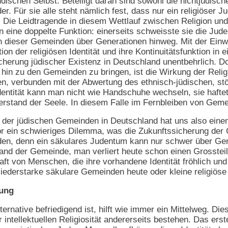
dischen Selbst. Beteiligt daran sind sowohl die nichtjüdisch
 Für sie alle steht nämlich fest, dass nur ein religiöser Jud
 Die Leidtragende in diesem Wettlauf zwischen Religion und 
ligion eine doppelte Funktion: einerseits schweisste sie die
n dieser Gemeinden über Generationen hinweg. Mit der Einwa
ion der religiösen Identität und ihre Kontinuitätsfunktion i
icherung jüdischer Existenz in Deutschland unentbehrlich. D
 hin zu den Gemeinden zu bringen, ist die Wirkung der Reli
sen, verbunden mit der Abwertung des ethnisch-jüdischen, 
Identität kann man nicht wie Handschuhe wechseln, sie haft
erstand der Seele. In diesem Falle im Fernbleiben von Geme
der jüdischen Gemeinden in Deutschland hat uns also einen
vor ein schwieriges Dilemma, was die Zukunftssicherung der G
en, denn ein säkulares Judentum kann nur schwer über Gen
nd der Gemeinde, man verliert heute schon einen Grossteil
t von Menschen, die ihre vorhandene Identität fröhlich und f
gliederstarke säkulare Gemeinden heute oder kleine religi
dung
ernative befriedigend ist, hilft wie immer ein Mittelweg. Di
er intellektuellen Religiosität andererseits bestehen. Das er