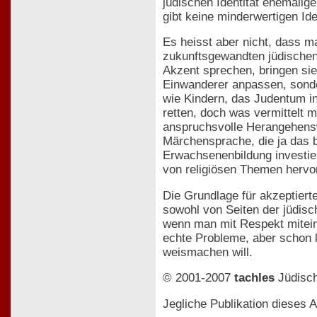
jüdischen Identität ehemalige
gibt keine minderwertigen Id
Es heisst aber nicht, dass 
zukunftsgewandten jüdischen
Akzent sprechen, bringen sie 
Einwanderer anpassen, sonder
wie Kindern, das Judentum i
retten, doch was vermittelt 
anspruchsvolle Herangehensw
Märchensprache, die ja das b
Erwachsenenbildung investiere
von religiösen Themen hervor
Die Grundlage für akzeptierte
sowohl von Seiten der jüdisc
wenn man mit Respekt miteinan
echte Probleme, aber schon l
weismachen will.
© 2001-2007
tachles
Jüdisc
Jegliche Publikation dieses A