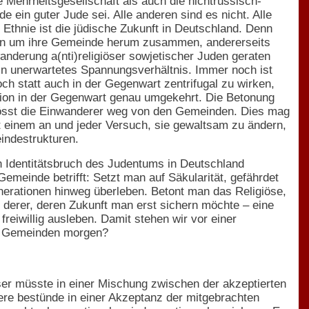
e Mehrheitsgesellschaft als auch die nichtrussisch-
e ein guter Jude sei. Alle anderen sind es nicht. Alle
Ethnie ist die jüdische Zukunft in Deutschland. Denn
 Juden um ihre Gemeinde herum zusammen, andererseits
nderung a(nti)religiöser sowjetischer Juden geraten
n ein unerwartetes Spannungsverhältnis. Immer noch ist
och statt auch in der Gegenwart zentrifugal zu wirken,
gion in der Gegenwart genau umgekehrt. Die Betonung
stösst die Einwanderer weg von den Gemeinden. Dies mag
et einem an und jeder Versuch, sie gewaltsam zu ändern,
indestrukturen.
 Identitätsbruch des Judentums in Deutschland
emeinde betrifft: Setzt man auf Säkularität, gefährdet
erationen hinweg überleben. Betont man das Religiöse,
 derer, deren Zukunft man erst sichern möchte – eine
reiwillig ausleben. Damit stehen wir vor einer
öse Gemeinden morgen?
eser müsste in einer Mischung zwischen der akzeptierten
stere bestünde in einer Akzeptanz der mitgebrachten