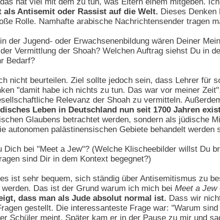
das hat viel mit dem zu tun, was Eltern einem mitgeben. Ich
ls Antisemit oder Rassist auf die Welt.
Dieses Denken b
oße Rolle. Namhafte arabische Nachrichtensender tragen ma
der Jugend- oder Erwachsenenbildung wären Deiner Meinun
der Vermittlung der Shoah? Welchen Auftrag siehst Du in der
r Bedarf?
 nicht beurteilen. Ziel sollte jedoch sein, dass Lehrer für s
ken "damit habe ich nichts zu tun. Das war vor meiner Zeit".
esellschaftliche Relevanz der Shoah zu vermitteln. Außerd
disches Leben in Deutschland nun seit 1700 Jahren existi
ischen Glaubens betrachtet werden, sondern als jüdische Mi
ie autonomen palästinensischen Gebiete behandelt werden so
Dich bei "Meet a Jew"? (Welche Klischeebilder willst Du 
ragen sind Dir in dem Kontext begegnet?)
es ist sehr bequem, sich ständig über Antisemitismus zu b
 werden. Das ist der Grund warum ich mich bei
Meet a Jew
eigt, dass man als Jude absolut normal ist.
Dass wir nicht
 Fragen gestellt. Die interessanteste Frage war: "Warum si
er Schüler meint. Später kam er in der Pause zu mir und sa