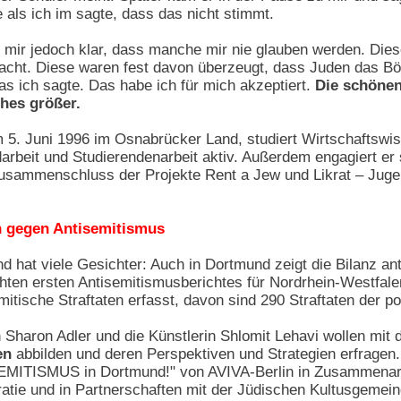
e als ich im sagte, dass das nicht stimmt.
t mir jedoch klar, dass manche mir nie glauben werden. Di
ht. Diese waren fest davon überzeugt, dass Juden das Böse
as ich sagte. Das habe ich für mich akzeptiert.
Die schönen
ches größer.
 5. Juni 1996 im Osnabrücker Land, studiert Wirtschaftswi
ndarbeit und Studierendenarbeit aktiv. Außerdem engagiert e
usammenschluss der Projekte Rent a Jew und Likrat – Jugen
n gegen Antisemitismus
d hat viele Gesichter: Auch in Dortmund zeigt die Bilanz ant
ichten ersten Antisemitismusberichtes für Nordrhein-Westfa
tische Straftaten erfasst, davon sind 290 Straftaten der pol
n Sharon Adler und die Künstlerin Shlomit Lehavi wollen mit
en
abbilden und deren Perspektiven und Strategien erfragen.
ISMUS in Dortmund!" von AVIVA-Berlin in Zusammenarbeit
kratie und in Partnerschaften mit der Jüdischen Kultusgem