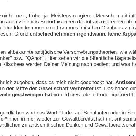
e nicht mehr, früher ja. Meistens reagieren Menschen mit int
 auch viele das Bedürfnis einen darauf anzusprechen ob ma
uf die Idee kommen eine Frau muslimischen Glaubens zu frage
 diesem Grund
entschied ich mich irgendwann, keine Kippa
en altbekannte antijüdische Verschwörungstheorien, wie w
er" bzw. "QAnon". Hier sehen wir die öffentliche Bagatelli
 Klischees werden Deiner Meinung nach bedient und was ha
rlich zugeben, dass es mich nicht geschockt hat.
Antisemi
n der Mitte der Gesellschaft verbreitet ist.
Das haben die
 viele geschwiegen haben
und dies toleriert oder ignoriert
gendlichen wird das Wort "Jude" auf Schulhöfen oder in Soz
r*innen immer wieder zur Gewaltbereitschaft mit antisemi
endlichen zu antisemitischen Denken und Gewaltbereitschaf