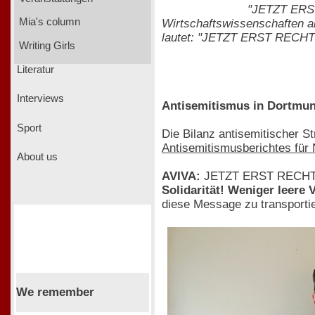
"JETZT ERST
Mia's column
Wirtschaftswissenschaften an
lautet: "JETZT ERST RECHT!
Writing Girls
Literatur
Interviews
Antisemitismus in Dortmu
Sport
Die Bilanz antisemitischer St
Antisemitismusberichtes für
About us
AVIVA:
JETZT ERST RECHT! 
Solidarität! Weniger leere
diese Message zu transporti
We remember