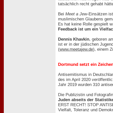
tatsächlich recht gehabt hätt
Bei
Meet a Jew
-Einsätzen is
muslimischen Glaubens gemac
Es hat keine Rolle gespielt w
Feedback ist um ein Vielfa
Dennis Khavkin
, geboren am
ist er in der jüdischen Juge
(
www.meetajew.de
), einem Z
Dortmund setzt ein Zeiche
Antisemitismus in Deutschlan
des im April 2020 veröffentl
Jahr 2019 wurden 310 antisemi
Die Publizistin und Fotografi
Juden abseits der Statistik
ERST RECHT! STOP ANTISEMIT
Vielfalt, Toleranz und Demo