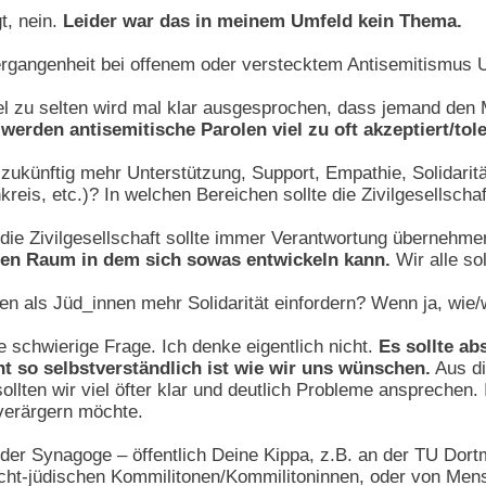
t, nein.
Leider war das in meinem Umfeld kein Thema.
rgangenheit bei offenem oder verstecktem Antisemitismus 
el zu selten wird mal klar ausgesprochen, dass jemand den
werden antisemitische Parolen viel zu oft akzeptiert/tole
künftig mehr Unterstützung, Support, Empathie, Solidarität 
kreis, etc.)? In welchen Bereichen sollte die Zivilgesellsc
die Zivilgesellschaft sollte immer Verantwortung übernehme
 den Raum in dem sich sowas entwickeln kann.
Wir alle sol
n als Jüd_innen mehr Solidarität einfordern? Wenn ja, wie
e schwierige Frage. Ich denke eigentlich nicht.
Es sollte ab
ht so selbstverständlich ist wie wir uns wünschen.
Aus di
llten wir viel öfter klar und deutlich Probleme ansprechen. 
verärgern möchte.
der Synagoge – öffentlich Deine Kippa, z.B. an der TU Dort
icht-jüdischen Kommilitonen/Kommilitoninnen, oder von Men