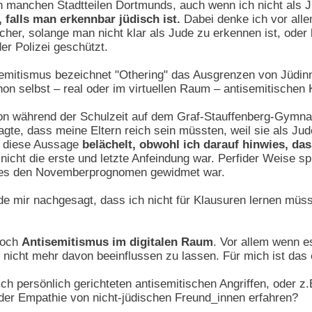
in manchen Stadtteilen Dortmunds, auch wenn ich nicht als 
 falls man erkennbar jüdisch ist.
Dabei denke ich vor alle
icher, solange man nicht klar als Jude zu erkennen ist, ode
er Polizei geschützt.
emitismus bezeichnet "Othering" das Ausgrenzen von Jüdinne
on selbst – real oder im virtuellen Raum – antisemitischen
on während der Schulzeit auf dem Graf-Stauffenberg-Gymna
sagte, dass meine Eltern reich sein müssten, weil sie als 
e diese Aussage
belächelt, obwohl ich darauf hinwies, da
cht die erste und letzte Anfeindung war. Perfider Weise spi
hes den Novemberprognomen gewidmet war.
rde mir nachgesagt, dass ich nicht für Klausuren lernen müs
edoch
Antisemitismus im digitalen Raum
. Vor allem wenn e
nicht mehr davon beeinflussen zu lassen. Für mich ist das ei
h persönlich gerichteten antisemitischen Angriffen, oder z
oder Empathie von nicht-jüdischen Freund_innen erfahren?