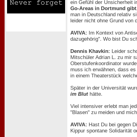
ein Gefühl der Unsicherheit 
Go-Areas in Dortmund gibt,
man in Deutschland relativ s
leider nicht ohne Grund von d
AVIVA:
Im Kontext von Antis
dazugehörig". Wo bist Du sch
Dennis Khavkin:
Leider sch
Mitschüler Adrian L. zu mir 
Oberstufenkoordinator wurd
muss ich erwähnen, dass es ni
in einem Theaterstück welc
Später in der Universität wu
im Blut
hätte.
Viel intensiver erlebt man j
"Blasen" zu meiden und mich 
AVIVA:
Hast Du bei gegen Dic
Kippur spontane Solidarität 