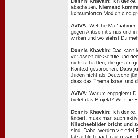
Dennis Khavkin:
Ich denke, 
abschauen.
Niemand kommt a
konsumierten Medien eine gr
AVIVA:
Welche Maßnahmen in 
gegen Antisemitismus und in 
wirken und wo siehst Du meh
Dennis Khavkin:
Das kann ich
verlassen die Schule und den
nicht schafften, die gesamtg
Kontext gesprochen.
Dass jü
Juden nicht als Deutsche jüd
dass das Thema Israel und d
AVIVA:
Warum engagierst Du 
bietet das Projekt? Welche F
Dennis Khavkin:
Ich denke, 
ändert, muss man auch aktiv
Klischeebilder bricht und z
sind. Dabei werden vielerlei
tatsächlich nachfragen was d