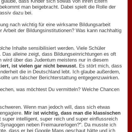
 glaube, dass Kinder sich sowas von ihren Eltern
ekommt man beigebracht. Dabei spielt die Rolle der
ssiv dazu bei.
g nach wichtig für eine wirksame Bildungsarbeit
 Arbeit der Bildungsinstitutionen? Was kann nachhaltig
olche Inhalte sensibilisiert werden. Viele Schüler
 Das alleine zeigt, dass Bildungseinrichtungen es oft
em wird über das Judentum meistens nur in diesem
ert, ist vielen gar nicht bewusst.
Es stört mich, dass
nderheit die in Deutschland lebt. Ich glaube außerdem,
llte um falscher Berichterstattung entgegenzuwirken.
brechen, was möchtest Du vermitteln? Welche Chancen
eschweren. Wenn man jedoch will, dass sich etwas
engagiere.
Mir ist wichtig, dass man die klassischen
 super intelligent, super reich und super einflussreich
nd Synagogen neben Freimaurerlogen?". Da musste ich
gte, dass er bei Google Maps geschaut hätte und ich