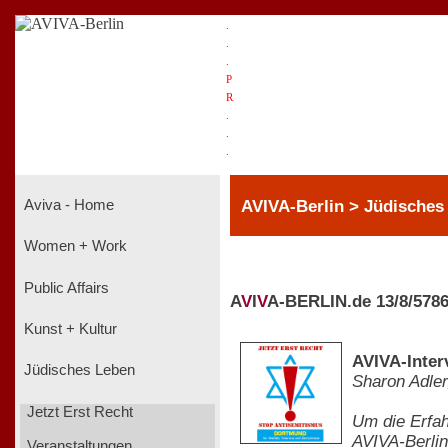
.
.
.
P
R
.
.
.
AVIVA-Berlin > Jüdische
Aviva - Home
Women + Work
Public Affairs
A
V
I
V
A-BERLIN.de 13/8/578
Kunst + Kultur
AVIVA-Inte
Jüdisches Leben
Sharon Adler
Jetzt Erst Recht
Um die Erfah
AVIVA-Berlin
Veranstaltungen