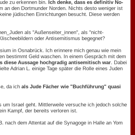
Jude zu erkennen bin.
Ich denke, dass es definitiv No-
m an den Dortmunder Norden. Nichts desto weniger ist
r keine jüdischen Einrichtungen besucht. Diese werden
n_Juden als "Außenseiter_innen", als "nicht-
 Klischeebildern oder Antisemitismus begegnet?
sium in Osnabrück. Ich erinnere mich genau wie mein
Juden bestimmt Geld waschen. In einem Gespräch mit dem
ss diese Aussage hochgradig antisemitisch war
. Dabei
elte Adrian L. einige Tage später die Rolle eines Juden
se, da ich
als Jude Fächer wie "Buchführung" quasi
s um Israel geht. Mittlerweile versuche ich jedoch solche
n Kampf, der bereits verloren ist.
.B. nach dem Attentat auf die Synagoge in Halle an Yom