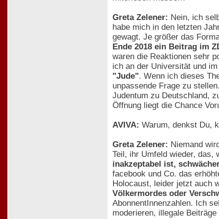
Greta Zelener:
Nein, ich sel
habe mich in den letzten Jah
gewagt. Je größer das Format
Ende 2018 ein Beitrag im Z
waren die Reaktionen sehr p
ich an der Universität und im
"Jude"
. Wenn ich dieses Th
unpassende Frage zu stellen
Judentum zu Deutschland, zur
Öffnung liegt die Chance Vor
AVIVA:
Warum, denkst Du, ko
Greta Zelener:
Niemand wird
Teil, ihr Umfeld wieder, das, 
inakzeptabel ist, schwäche
facebook und Co. das erhöht
Holocaust, leider jetzt auc
Völkermordes oder Versch
AbonnentInnenzahlen. Ich seh
moderieren, illegale Beiträg