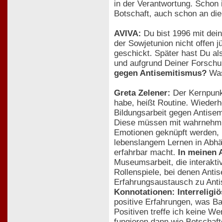
in der Verantwortung. Schon 
Botschaft, auch schon an die
AVIVA:
Du bist 1996 mit dei
der Sowjetunion nicht offen 
geschickt. Später hast Du a
und aufgrund Deiner Forsch
gegen Antisemitismus?
Was
Greta Zelener:
Der Kernpunkt
habe, heißt Routine. Wieder
Bildungsarbeit gegen Antisem
Diese müssen mit wahrnehmba
Emotionen geknüpft werden, la
lebenslangem Lernen in Abhän
erfahrbar macht.
In meinen 
Museumsarbeit, die interakti
Rollenspiele, bei denen Anti
Erfahrungsaustausch zu Anti
Konnotationen: Interreligi
positive Erfahrungen, was B
Positiven treffe ich keine W
fungieren dann wie Botschafte