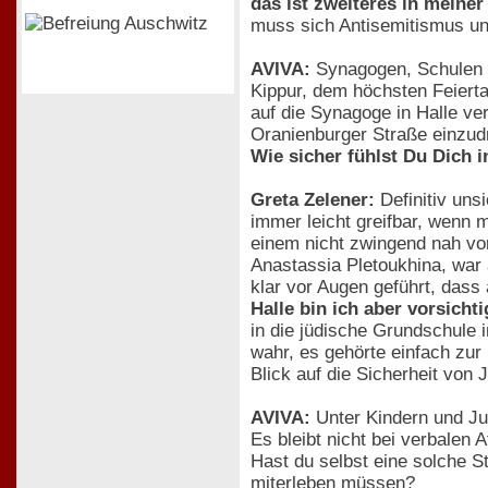
das ist zweiteres in meiner 
muss sich Antisemitismus un
AVIVA:
Synagogen, Schulen u
Kippur, dem höchsten Feierta
auf die Synagoge in Halle ve
Oranienburger Straße einzu
Wie sicher fühlst Du Dich 
Greta Zelener:
Definitiv uns
immer leicht greifbar, wenn 
einem nicht zwingend nah vor
Anastassia Pletoukhina, war
klar vor Augen geführt, dass 
Halle bin ich aber vorsich
in die jüdische Grundschule 
wahr, es gehörte einfach zur
Blick auf die Sicherheit von
AVIVA:
Unter Kindern und Ju
Es bleibt nicht bei verbalen
Hast du selbst eine solche S
miterleben müssen?