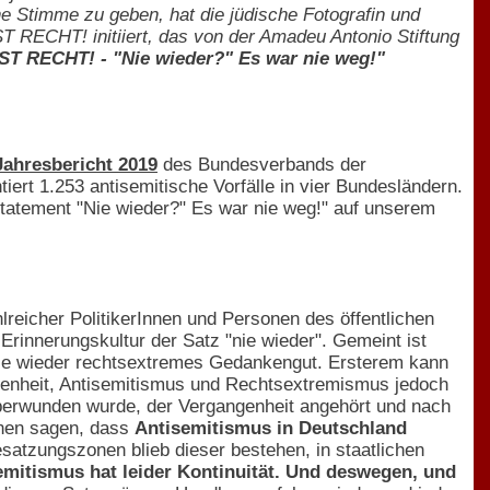
ne Stimme zu geben, hat die jüdische Fotografin und
T RECHT! initiiert, das von der Amadeu Antonio Stiftung
T RECHT! - "Nie wieder?" Es war nie weg!"
Jahresbericht 2019
des Bundesverbands der
rt 1.253 antisemitische Vorfälle in vier Bundesländern.
Statement "Nie wieder?" Es war nie weg!" auf unserem
reicher PolitikerInnen und Personen des öffentlichen
rinnerungskultur der Satz "nie wieder". Gemeint ist
 nie wieder rechtsextremes Gedankengut. Ersterem kann
angenheit, Antisemitismus und Rechtsextremismus jedoch
 überwunden wurde, der Vergangenheit angehört und nach
inen sagen, dass
Antisemitismus in Deutschland
esatzungszonen blieb dieser bestehen, in staatlichen
emitismus hat leider Kontinuität. Und deswegen, und