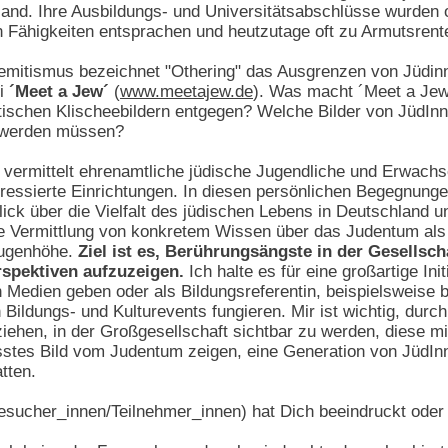
nd. Ihre Ausbildungs- und Universitätsabschlüsse wurden of
en Fähigkeiten entsprachen und heutzutage oft zu Armutsrente
emitismus bezeichnet "Othering" das Ausgrenzen von Jüdinn
ei
´Meet a Jew´
(
www.meetajew.de
). Was macht ´Meet a Je
ischen Klischeebildern entgegen? Welche Bilder von JüdInne
t werden müssen?
vermittelt ehrenamtliche jüdische Jugendliche und Erwach
eressierte Einrichtungen. In diesen persönlichen Begegnungen
blick über die Vielfalt des jüdischen Lebens in Deutschland
ie Vermittlung von konkretem Wissen über das Judentum als 
Augenhöhe.
Ziel ist es, Berührungsängste in der Gesellsc
spektiven aufzuzeigen.
Ich halte es für eine großartige Ini
 Medien geben oder als Bildungsreferentin, beispielsweise b
 Bildungs- und Kulturevents fungieren. Mir ist wichtig, dur
iehen, in der Großgesellschaft sichtbar zu werden, diese m
stes Bild vom Judentum zeigen, eine Generation von JüdInn
atten.
sucher_innen/Teilnehmer_innen) hat Dich beeindruckt oder