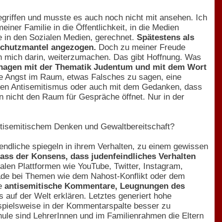
egriffen und musste es auch noch nicht mit ansehen. Ich
ner Familie in die Öffentlichkeit, in die Medien
e in den Sozialen Medien, gerechnet.
Spätestens als
 Schutzmantel angezogen.
Doch zu meiner Freude
n mich darin, weiterzumachen. Das gibt Hoffnung. Was
hagen mit der Thematik Judentum und mit dem Wort
e Angst im Raum, etwas Falsches zu sagen, eine
gen Antisemitismus oder auch mit dem Gedanken, dass
n nicht den Raum für Gespräche öffnet. Nur in der
tisemitischem Denken und Gewaltbereitschaft?
ndliche spiegeln in ihrem Verhalten, zu einem gewissen
dass der Konsens, dass judenfeindliches Verhalten
alen Plattformen wie YouTube, Twitter, Instagram,
ade bei Themen wie dem Nahost-Konflikt oder dem
he
antisemitische Kommentare, Leugnungen des
 auf der Welt erklären. Letztes generiert hohe
eispielsweise in der Kommentarspalte besser zu
hule sind LehrerInnen und im Familienrahmen die Eltern