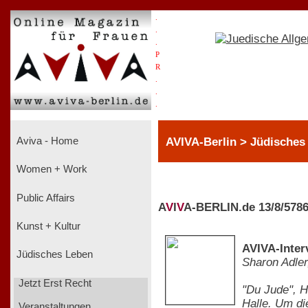
.
.
.
P
R
.
.
.
AVIVA-Berlin > Jüdisches 
Aviva - Home
Women + Work
Public Affairs
A
V
I
V
A-BERLIN.de 13/8/578
Kunst + Kultur
AVIVA-Inter
Jüdisches Leben
Sharon Adler
Jetzt Erst Recht
"Du Jude", H
Halle. Um d
Veranstaltungen