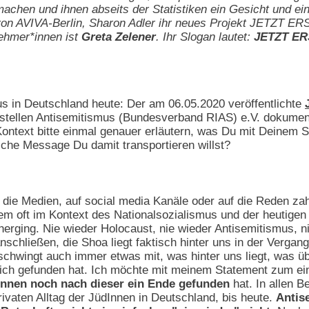
machen und ihnen abseits der Statistiken ein Gesicht und ei
von AVIVA-Berlin, Sharon Adler ihr neues Projekt JETZT ERS
nehmer*innen ist
Greta Zelener
. Ihr Slogan lautet:
JETZT ERS
 in Deutschland heute: Der am 06.05.2020 veröffentlichte
tellen Antisemitismus (Bundesverband RIAS) e.V. dokumentie
ontext bitte einmal genauer erläutern, was Du mit Deinem 
che Message Du damit transportieren willst?
ie Medien, auf social media Kanäle oder auf die Reden zahl
m oft im Kontext des Nationalsozialismus und der heutigen E
nherging. Nie wieder Holocaust, nie wieder Antisemitismus,
anschließen, die Shoa liegt faktisch hinter uns in der Verg
r" schwingt auch immer etwas mit, was hinter uns liegt, was
rich gefunden hat. Ich möchte mit meinem Statement zum e
onnen noch nach dieser ein Ende gefunden
hat. In allen B
rivaten Alltag der JüdInnen in Deutschland, bis heute.
Antis