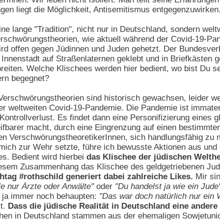
ngen liegt die Möglichkeit, Antisemitismus entgegenzuwirken
ne lange "Tradition", nicht nur in Deutschland, sondern wel
erschwörungstheorien, wie aktuell während der Covid-19-Pa
rd offen gegen Jüdinnen und Juden gehetzt. Der Bundesverb
r Innenstadt auf Straßenlaternen geklebt und in Briefkästen 
reiten. Welche Klischees werden hier bedient, wo bist Du se
ern begegnet?
Verschwörungstheorien sind historisch gewachsen, leider wel
er weltweiten Covid-19-Pandemie. Die Pandemie ist immaterie
Kontrollverlust. Es findet dann eine Personifizierung eines 
eifbarer macht, durch eine Eingrenzung auf einen bestimmt
en VerschwörungstheoretikerInnen, sich handlungsfähig zu
 mich zur Wehr setzte, führe ich bewusste Aktionen aus und 
s. Bedient wird hierbei
das Klischee der jüdischen Welthe
diesem Zusammenhang das Klischee des geldgetriebenen Jude
htag #rothschild generiert dabei zahlreiche Likes.
Mir sin
lle nur Ärzte oder Anwälte"
oder
"Du handelst ja wie ein Jude
n ja immer noch behaupten:
"Das war doch natürlich nur ein 
mt.
Dass die jüdische Realität in Deutschland eine andere 
en in Deutschland stammen aus der ehemaligen Sowjetunion