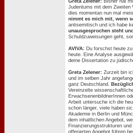
Greta Zelener:
Bisher hat mi
Judentums mit dem Zweiten W
dies momentan nun mal meist
nimmt es mich mit, wenn sc
antisemitisch und ich habe k
unausgesprochen steht und f
Schuldzuweisungen geht, son
AVIVA:
Du forschst heute zu
heute. Eine Analyse ausgewäh
deine Dissertation zu jüdis
Greta Zelener:
Zurzeit bin i
und im selben Jahr angefange
ganz Deutschland.
Bezüglic
Vereinzelte wissenschaftlich
ErwachsenenbildnerInnen oder
Arbeit untersuche ich die he
schon länger, viele haben si
Akademie in Berlin und Mün
dem inhaltlichen Angebot, we
Finanzierungsstrukturen und 
offerierten Angebot führen b