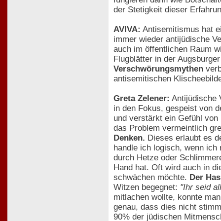
der Stetigkeit dieser Erfahru
AVIVA:
Antisemitismus hat ei
immer wieder antijüdische V
auch im öffentlichen Raum wi
Flugblätter in der Augsburge
Verschwörungsmythen
verb
antisemitischen Klischeebild
Greta Zelener:
Antijüdische 
in den Fokus, gespeist von d
und verstärkt ein Gefühl von 
das Problem vermeintlich gr
Denken.
Dieses erlaubt es d
handle ich logisch, wenn ich
durch Hetze oder Schlimmere
Hand hat. Oft wird auch in 
schwächen möchte.
Der Has
Witzen begegnet:
"Ihr seid a
mitlachen wollte, konnte ma
genau, dass dies nicht stim
90% der jüdischen Mitmensch