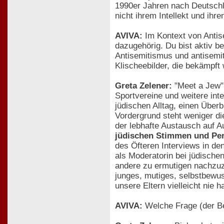
1990er Jahren nach Deutschla
nicht ihrem Intellekt und ihr
AVIVA:
Im Kontext von Antis
dazugehörig. Du bist aktiv b
Antisemitismus und antisemit
Klischeebilder, die bekämpf
Greta Zelener:
"Meet a Jew" 
Sportvereine und weitere int
jüdischen Alltag, einen Über
Vordergrund steht weniger d
der lebhafte Austausch auf 
jüdischen Stimmen und Per
des Öfteren Interviews in den
als Moderatorin bei jüdischen
andere zu ermutigen nachzuz
junges, mutiges, selbstbewus
unsere Eltern vielleicht nie h
AVIVA:
Welche Frage (der Be