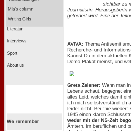
sichtbar zu 
Mia's column
Journalistin, Herausgeberin 
gefördert wird. Eine der Teil
Writing Girls
Literatur
Interviews
AVIVA:
Thema Antisemitismus
Recherche- und Informationss
Sport
Kannst Du in dem aktuellen K
Demo-Plakat meinst, und wel
About us
Greta Zelener:
Wenn man in d
Lebens schaut, begegnet eine
alles Leid, welches damit ei
ich mich selbstverständlich 
leider nicht. Bei "nie wiede
1945 einen klaren Schlussst
weder mit der NS-Zeit beg
We remember
Ämtern, im beruflichen und p