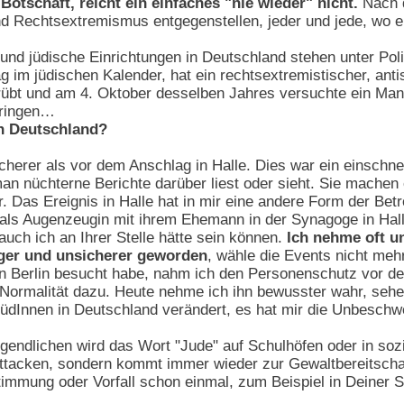
Botschaft, reicht ein einfaches "nie wieder" nicht.
Nach d
d Rechtsextremismus entgegenstellen, jeder und jede, wo er
nd jüdische Einrichtungen in Deutschland stehen unter Pol
g im jüdischen Kalender, hat ein rechtsextremistischer, anti
rübt und am 4. Oktober desselben Jahres versuchte ein Mann
dringen…
in Deutschland?
icherer als vor dem Anschlag in Halle. Dies war ein einschne
man nüchterne Berichte darüber liest oder sieht. Sie mache
. Das Ereignis in Halle hat in mir eine andere Form der Betr
 als Augenzeugin mit ihrem Ehemann in der Synagoge in Hal
auch ich an Ihrer Stelle hätte sein können.
Ich nehme oft u
tiger und unsicherer geworden
, wähle die Events nicht mehr
in Berlin besucht habe, nahm ich den Personenschutz vor d
 Normalität dazu. Heute nehme ich ihn bewusster wahr, sehe
 JüdInnen in Deutschland verändert, es hat mir die Unbesch
gendlichen wird das Wort "Jude" auf Schulhöfen oder in soz
 Attacken, sondern kommt immer wieder zur Gewaltbereitscha
timmung oder Vorfall schon einmal, zum Beispiel in Deiner Sc