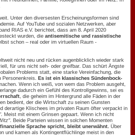
.
tweit. Unter den diversesten Erscheinungsformen sind
ndemie. Auf YouTube und sozialen Netzwerken, aber
and RIAS e.V. berichtet, dass am 8. April 2020
gesteckt wurden, die
antisemitische und rassistische
lbst schon – real oder im virtuellen Raum -
tweit nicht neu und rücken augenblicklich wieder stark
ll, für uns nicht seh- oder greifbar. Das schürt Ängste
globalen Problems statt, eine starke Vereinfachung, die
en Personenkreis.
Es ist ein klassisches Sündenbock-
 machen. Wenn ich weiß, von wem das Problem ausgeht,
erlange dadurch ein Gefühl des Kontrollgewinns, sei es
rrschaft
, die geheim im Hintergrund alle Fäden in der
n bedient, der die Wirtschaft zu seinen Gunsten
d derartige Klischees im privaten Raum öfter verpackt in
"
. Meist mit einem Grinsen gepaart. Wenn ich nicht
Witz"
. Beide Parteien wissen in solchen Momenten
finanzielle Sprache spricht, bleibt unerwähnt.
Über
 und kamen als Kontingentflüchlinge meist in den