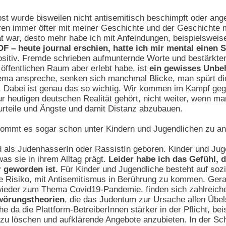
bst wurde bisweilen nicht antisemitisch beschimpft oder ang
ren immer öfter mit meiner Geschichte und der Geschichte mei
 war, desto mehr habe ich mit Anfeindungen, beispielsweis
DF – heute journal erschien, hatte ich mir mental einen
ositiv. Fremde schrieben aufmunternde Worte und bestärkte
 öffentlichen Raum aber erlebt habe, ist
ein gewisses Unbe
ema anspreche, senken sich manchmal Blicke, man spürt di
. Dabei ist genau das so wichtig. Wir kommen im Kampf ge
 heutigen deutschen Realität gehört, nicht weiter, wenn ma
urteile und Ängste und damit Distanz abzubauen.
mmt es sogar schon unter Kindern und Jugendlichen zu an
 als JudenhasserIn oder RassistIn geboren. Kinder und Juge
was sie in ihrem Alltag prägt.
Leider habe ich das Gefühl, 
r geworden ist.
Für Kinder und Jugendliche besteht auf sozi
e Risiko, mit Antisemitismus in Berührung zu kommen. Ger
h wieder zum Thema Covid19-Pandemie, finden sich zahlreic
wörungstheorien
, die das Judentum zur Ursache allen Übels
e da die Plattform-BetreiberInnen stärker in der Pflicht, b
e zu löschen und aufklärende Angebote anzubieten. In der Sc