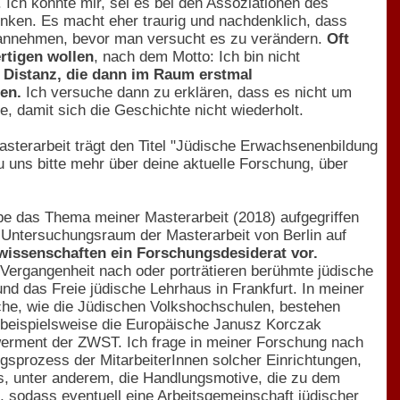
Ich konnte mir, sei es bei den Assoziationen des
nken. Es macht eher traurig und nachdenklich, dass
 annehmen, bevor man versucht es zu verändern.
Oft
rtigen wollen
, nach dem Motto: Ich bin nicht
 Distanz, die dann im Raum erstmal
en.
Ich versuche dann zu erklären, dass es nicht um
 damit sich die Geschichte nicht wiederholt.
sterarbeit trägt den Titel "Jüdische Erwachsenenbildung
u uns bitte mehr über deine aktuelle Forschung, über
abe das Thema meiner Masterarbeit (2018) aufgegriffen
n Untersuchungsraum der Masterarbeit von Berlin auf
wissenschaften ein Forschungsdesiderat vor.
Vergangenheit nach oder porträtieren berühmte jüdische
d das Freie jüdische Lehrhaus in Frankfurt. In meiner
nche, wie die Jüdischen Volkshochschulen, bestehen
n beispielsweise die Europäische Janusz Korczak
erment der ZWST. Ich frage in meiner Forschung nach
gsprozess der MitarbeiterInnen solcher Einrichtungen,
es, unter anderem, die Handlungsmotive, die zu dem
, sodass eventuell eine Arbeitsgemeinschaft jüdischer