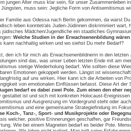
im jungen Alter muss klar sein, für unser Zusammenleben i
 Jüngsten, muss sein: Jegliche Form von Antisemitismus wir
ner Familie aus Odessa nach Berlin gekommen, da warst Du s
jüdisch leben konntet/als Juden-Jüdinnen diskriminiert wart,
ls jüdisches Mädchen/Jugendliche ein staatliches Gymnasiu
ungen:
Welche Studien in der Erwachsenenbildung wären 
 kann nachhaltig wirken und wo siehst Du mehr Bedarf?
, den ich für mich als Erwachsenenbildnerin in den letzten 
holungen sind das, was unser Leben letzten Ende mit am mei
itismus stetige Wiederholung bedarf. Wie sollten diese Wied
ren Emotionen gekoppelt werden. Längst ist wissenschaftli
ngfristig auf uns wirken. Hier kann ich die Arbeiten von Pr
gigkeit von emotionalen Einflüssen befasst. Diese Art der S
Augen bedarf es dabei zwei Pole. Zum einen den eher ne
v gestaltet ist und sich mit konkreten Holocaust-Ereignisse
semitismus und Ausgrenzung im Vordergrund steht oder auch 
semitismus und eine gemeinsame Strategiefindung im Fokus
öse Koch-, Tanz-, Sport- und Musikprojekte oder Begegn
asis welcher, positive Erinnerungen geschaffen, gar Freun
ertung. Wie bei einem Magneten bedarf es beider Pole. Men
rInnen. Wir leben nicht isoliert. Man teilt seine Erfahrunge