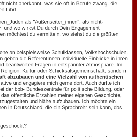
t nicht anerkannt, was sie oft in Berufe zwang, die
n führt.
en_Juden als "Außenseiter_innen", als nicht-
w´ und wo wirkst Du durch Dein Engagement
n möchtest du vermitteln, wo siehst du die größten
sene an beispielsweise Schulklassen, Volkshochschulen,
 geben die ReferentInnen individuelle Einblicke in ihren
 und beantworten Fragen in entspannter Atmosphäre. Im
Religion, Kultur oder Schicksalsgemeinschaft, sondern
haft abzubauen und eine Vielzahl von authentischen
tiative und engagiere mich gerne dort. Auch durfte ich
ei der bpb- Bundeszentrale für politische Bildung, oder
ch das öffentliche Erzählen meiner eigenen Geschichte,
itzugestalten und Nähe aufzubauen. Ich möchte ein
en in Deutschland, die ein Sprachrohr sein kann, das
 geschockt?