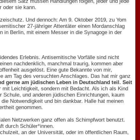
iesem Satz müssen Handlungen folgen, jeder und jede
 oder sie kann.
izeischutz. Und dennoch: Am 9. Oktober 2019, zu Yom
semitischer 27-jähriger Attentäter einen Mordanschlag
 in Berlin, mit einem Messer in die Synagoge in der
idendes Erlebnis. Antisemitische Vorfälle sind nicht
n einen nachdenklich, manchmal traurig, kommen aber
offenheit ausgelöst. Eine gute Bekannte von mir,
le am Tag des versuchten Anschlages. Das hat mir ganz
nd gerne am jüdischen Leben in Deutschland teil. Seit
 mit Leichtigkeit, sondern mit Bedacht. Als ich als Kind
er Schule, und anderen jüdischen Einrichtungen, kaum
 die Notwendigkeit und bin dankbar. Halle hat meinen
wertheit genommen.
ialen Netzwerken ganz offen als Schimpfwort benutzt.
ft durch Schüler*innen.
hulzeit, an der Universität, oder im öffentlichen Raum,