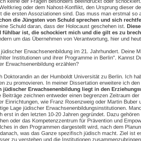
ch keine der Fragen besonders beeindruckt oder schockiert. 
eltkrieg oder dem Nahost-Konflikt, den Ursprung dieser de
 die ersten Assoziationen sind. Das muss man erstmal so
hon die Jüngsten von Schuld sprechen und sich rechtfe
eine Schuld daran, dass der Holocaust geschehen ist.
Diese
ühlbar ist, die schockiert mich und die gilt es zu brech
dern um das Übernehmen von Verantwortung, hier und heute,
 jüdischer Erwachsenenbildung im 21. Jahrhundert. Deine Ma
lter Institutionen und ihrer Programme in Berlin". Kannst D
cher Erwachsenenbildung erzählen?
ch Doktorandin an der Humboldt Universität zu Berlin. Ich h
n zu promovieren. In meiner Dissertation erweitere ich de
h jüdischer Erwachsenenbildung liegt in den Erziehungs
e Beiträge zeichnen entweder einen begrenzen Zeitraum der 
 Einrichtungen, wie Franz Rosenzweig oder Martin Buber un
utige Lage jüdischer Erwachsenenbildungsinstitutionen. Ma
ch erst in den letzten 10-20 Jahren gegründet. Dazu gehöre
chen oder das Kompetenzzentrum für Prävention und Empow
lches in den Programmen dargestellt wird, nach dem Planun
danach, was das Ganze spezifisch jüdisch macht. Ziel ist 
esser zu verstehen und die Institutionen zusammenzubringen