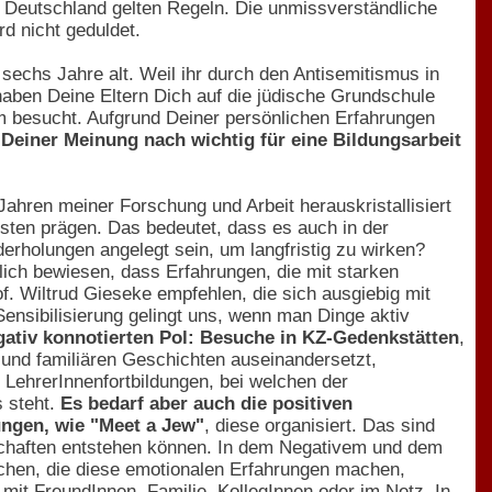
n Deutschland gelten Regeln. Die unmissverständliche
d nicht geduldet.
echs Jahre alt. Weil ihr durch den Antisemitismus in
 haben Deine Eltern Dich auf die jüdische Grundschule
m besucht. Aufgrund Deiner persönlichen Erfahrungen
Deiner Meinung nach wichtig für eine Bildungsarbeit
Jahren meiner Forschung und Arbeit herauskristallisiert
sten prägen. Das bedeutet, dass es auch in der
erholungen angelegt sein, um langfristig zu wirken?
ch bewiesen, dass Erfahrungen, die mit starken
of. Wiltrud Gieseke empfehlen, die sich ausgiebig mit
ensibilisierung gelingt uns, wenn man Dinge aktiv
gativ konnotierten Pol: Besuche in KZ-Gedenkstätten
,
n und familiären Geschichten auseinandersetzt,
LehrerInnenfortbildungen, bei welchen der
 steht.
Es bedarf aber auch die positiven
ungen, wie "Meet a Jew"
, diese organisiert. Das sind
dschaften entstehen können. In dem Negativem und dem
schen, die diese emotionalen Erfahrungen machen,
n mit FreundInnen, Familie, KollegInnen oder im Netz. In