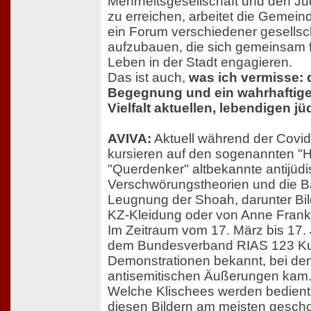
Mehrheitsgesellschaft und den Ju
zu erreichen, arbeitet die Gemein
ein Forum verschiedener gesellsch
aufzubauen, die sich gemeinsam f
Leben in der Stadt engagieren.
Das ist auch,
was ich vermisse:
Begegnung und ein wahrhaftiges
Vielfalt aktuellen, lebendigen j
AVIVA:
Aktuell während der Covi
kursieren auf den sogenannten "
"Querdenker" altbekannte antijüd
Verschwörungstheorien und die Ba
Leugnung der Shoah, darunter Bi
KZ-Kleidung oder von Anne Frank
Im Zeitraum vom 17. März bis 17.
dem Bundesverband RIAS 123 K
Demonstrationen bekannt, bei de
antisemitischen Äußerungen kam
Welche Klischees werden bedient
diesen Bildern am meisten gescho