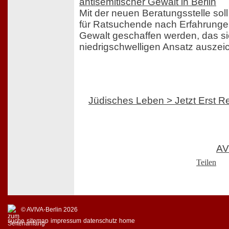
antisemitischer Gewalt in Berlin
Mit der neuen Beratungsstelle soll
für Ratsuchende nach Erfahrungen
Gewalt geschaffen werden, das si
niedrigschwelligen Ansatz auszei
Jüdisches Leben > Jetzt Erst R
AV
Teilen
© AVIVA-Berlin 2026
suche
sitemap
impressum
datenschutz
home