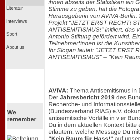
ihnen abseits der Statistiken ein 
Stimme zu geben, hat die Fotograf
Literatur
Herausgeberin von AVIVA-Berlin, 
Interviews
Projekt "JETZT ERST RECHT! S
ANTISEMITISMUS!" initiiert, das
Sport
Antonio Stiftung gefördert wird. Ei
Teilnehmer*innen ist die Kunstther
About us
Ihr Slogan lautet: "JETZT ERST
ANTISEMITISMUS" – "Kein Raum 
AVIVA:
Thema Antisemitismus in 
Der
Jahresbericht 2019
des Bun
Recherche- und Informationsstell
(Bundesverband RIAS) e.V. dokum
We
antisemitische Vorfälle in vier Bu
remember
Du in dem aktuellen Kontext bitte
erläutern, welche Message Du mi
"Kein Raum für Hass!"
auf unse