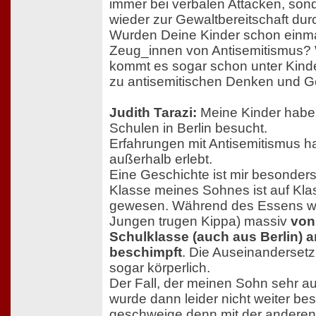
immer bei verbalen Attacken, so
wieder zur Gewaltbereitschaft dur
Wurden Deine Kinder schon einma
Zeug_innen von Antisemitismus?
kommt es sogar schon unter Kind
zu antisemitischen Denken und Ge
Judith Tarazi:
Meine Kinder habe
Schulen in Berlin besucht.
Erfahrungen mit Antisemitismus h
außerhalb erlebt.
Eine Geschichte ist mir besonders
Klasse meines Sohnes ist auf Klas
gewesen. Während des Essens wu
Jungen trugen Kippa) massiv
von
Schulklasse (auch aus Berlin) a
beschimpft
. Die Auseinanderse
sogar körperlich.
Der Fall, der meinen Sohn sehr au
wurde dann leider nicht weiter be
geschweige denn mit der anderen 