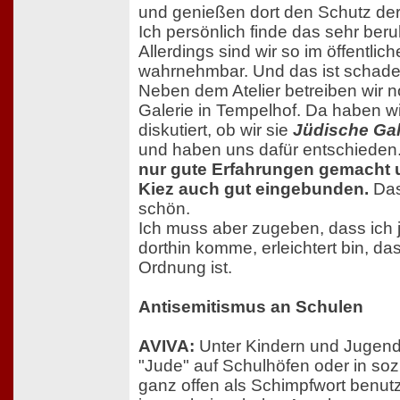
und genießen dort den Schutz der 
Ich persönlich finde das sehr ber
Allerdings sind wir so im öffentli
wahrnehmbar. Und das ist schade
Neben dem Atelier betreiben wir n
Galerie in Tempelhof. Da haben wir
diskutiert, ob wir sie
Jüdische Ga
und haben uns dafür entschieden
nur gute Erfahrungen gemacht u
Kiez auch gut eingebunden.
Das
schön.
Ich muss aber zugeben, dass ich 
dorthin komme, erleichtert bin, das
Ordnung ist.
Antisemitismus an Schulen
AVIVA:
Unter Kindern und Jugend
"Jude" auf Schulhöfen oder in so
ganz offen als Schimpfwort benutzt