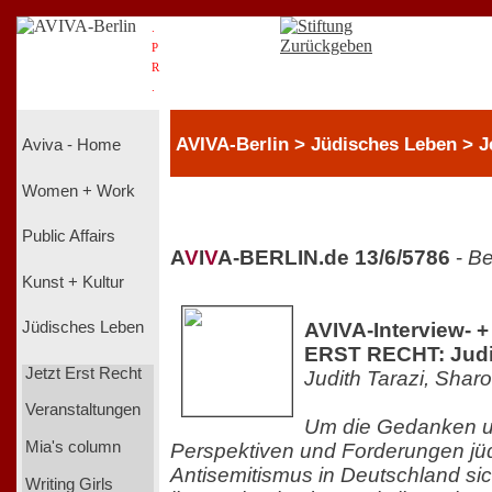
.
P
R
.
AVIVA-Berlin > Jüdisches Leben > J
Aviva - Home
Women + Work
Public Affairs
A
V
I
V
A-BERLIN.de 13/6/5786
-
Be
Kunst + Kultur
AVIVA-Interview- 
Jüdisches Leben
ERST RECHT: Judi
Jetzt Erst Recht
Judith Tarazi, Shar
Veranstaltungen
Um die Gedanken u
Mia's column
Perspektiven und Forderungen j
Antisemitismus in Deutschland si
Writing Girls