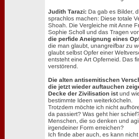
Judith Tarazi:
Da gab es Bilder, d
sprachlos machen: Diese totale 
Shoah. Die Vergleiche mit Anne F
Sophie Scholl und das Tragen vo
die perfide Aneignung eines Op
die man glaubt, unangreifbar zu 
glaubt selbst Opfer einer Weltver
entsteht eine Art Opferneid. Das f
verstörend.
Die alten antisemitischen Vers
die jetzt wieder auftauchen zeig
Decke der Zivilisation ist
und wie
bestimmte Ideen weiterköcheln.
Trotzdem möchte ich nicht aufhöre
da passiert? Was geht hier schie
Menschen, die so denken und agi
irgendeiner Form erreichen?
Ich finde aber auch, es kann nicht