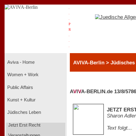
.
.
.
P
R
.
.
.
AVIVA-Berlin > Jüdisches 
Aviva - Home
Women + Work
Public Affairs
A
V
I
V
A-BERLIN.de 13/8/578
Kunst + Kultur
JETZT ERST
Jüdisches Leben
Sharon Adler
Jetzt Erst Recht
Text folgt...
Veranstaltungen